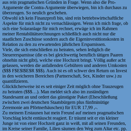
aus rein pragmatischen Gründen in Frage. Wenn also die Pro-
Argumente die Contra-Argumente überwiegen, bin ich durchaus zu
überzeugen. So neulich geschehen.
Obwohl ich kein Finanzprofi bin, sind rein betriebswirtschaftliche
Aspekte für mich nicht zu vernachlässigen. Wenn ich mich frage, ob
sich eine Solaranlage für mich rechnet, erwäge ich im Rahmen
meiner Rentabilitätsrechnungen schließlich auch nicht nur die
staatlichen Zuschüsse sondern auch die Eigeninvestitionskosten in
Relation zu den zu erwartenden jährlichen Ersparnissen.
Viele, die sich entschließen zu heiraten, sehen lediglich die
Steuerersparnisse (die es bei gleichwertig beruflich tätigen Paaren
ohnehin nicht gibt), welche eine Hochzeit bringt. Völlig außer acht
gelassen, werden die anfallenden Gebühren und anderen Umkosten
($$$ F$E$I$E$R $$$). Auch ist es oft schwer den Return on Invest
in den weicheren Bereichen (Partnerschaft, Sex, Kinder usw.) zu
quantifizieren.
Glücklicherweise ist es seit einiger Zeit möglich ohne Trauzeugen
zu heiraten ($$$…). Man meldet sich also im zuständigen
Standesamt an und ordert das günstigste Paket (Eheschließung
zwischen zwei deutschen Staatsbürgern plus fünfminütige
Zeremonie am Pförtnerhäuschen) für EUR 17,99 ,-.
Zu meinem Erstaunen hat mein Freund auf meinen pragmatischen
Vorschlag leicht enttäuscht reagiert. Er träumt seit er ein kleiner
Junge ist von einer Hochzeit ganz in weiß, mit all seinen Freunden,
im Kreise seiner Familie, Lilien säumen den Weg zum Altar etc. pp.