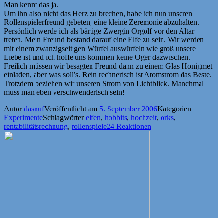
Man kennt das ja.
Um ihn also nicht das Herz zu brechen, habe ich nun unseren
Rollenspielerfreund gebeten, eine kleine Zeremonie abzuhalten.
Persönlich werde ich als bärtige Zwergin Orgolf vor den Altar
treten. Mein Freund bestand darauf eine Elfe zu sein. Wir werden
mit einem zwanzigseitigen Würfel auswürfeln wie groß unsere
Liebe ist und ich hoffe uns kommen keine Oger dazwischen.
Freilich müssen wir besagten Freund dann zu einem Glas Honigmet
einladen, aber was soll’s. Rein rechnerisch ist Atomstrom das Beste.
Trotzdem beziehen wir unseren Strom von Lichtblick. Manchmal
muss man eben verschwenderisch sein!
Autor
dasnuf
Veröffentlicht am
5. September 2006
Kategorien
Experimente
Schlagwörter
elfen
,
hobbits
,
hochzeit
,
orks
,
rentabilitätsrechnung
,
rollenspiele
24 Reaktionen