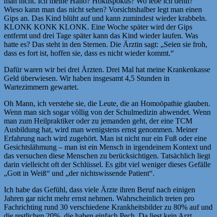
man nicht. Ich meine Hallo? Hokuspokus? Wo lebe ich denn?
Wieso kann man das nicht sehen? Vorsichtshalber legt man einen
Gips an. Das Kind blüht auf und kann zumindest wieder krabbeln.
KLONK KONK KLONK. Eine Woche später wird der Gips
entfernt und drei Tage später kann das Kind wieder laufen. Was
hatte es? Das steht in den Sternen. Die Ärztin sagt: „Seien sie froh,
dass es fort ist, hoffen sie, dass es nicht wieder kommt.“
Dafür waren wir bei drei Ärzten. Drei Mal hat meine Krankenkasse
Geld überwiesen. Wir haben insgesamt 4,5 Stunden in
Wartezimmern gewartet.
Oh Mann, ich verstehe sie, die Leute, die an Homoöpathie glauben.
Wenn man sich sogar völlig von der Schulmedizin abwendet. Wenn
man zum Heilpraktiker oder zu jemanden geht, der eine TCM
Ausbildung hat, wird man wenigstens ernst genommen. Meiner
Erfahrung nach wird zugehört. Man ist nicht nur ein Fuß oder eine
Gesichtslähmung – man ist ein Mensch in irgendeinem Kontext und
das versuchen diese Menschen zu berücksichtigen. Tatsächlich liegt
darin vielleicht oft der Schlüssel. Es gibt viel weniger dieses Gefälle
„Gott in Weiß“ und „der nichtswissende Patient“.
Ich habe das Gefühl, dass viele Ärzte ihren Beruf nach einigen
Jahren gar nicht mehr ernst nehmen. Wahrscheinlich treten pro
Fachrichting rund 30 verschiedene Krankheitsbilder zu 80% auf und
die restlichen 20%, die haben einfach Pech. Da liest kein Arzt