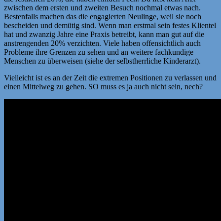
zwischen dem ersten und zweiten Besuch nochmal etwas nach.
Bestenfalls machen das die engagierten Neulinge, weil sie noch
bescheiden und demütig sind. Wenn man erstmal sein festes Klientel
hat und zwanzig Jahre eine Praxis betreibt, kann man gut auf die
anstrengenden 20% verzichten. Viele haben offensichtlich auch
Probleme ihre Grenzen zu sehen und an weitere fachkundige
Menschen zu überweisen (siehe der selbstherrliche Kinderarzt).
Vielleicht ist es an der Zeit die extremen Positionen zu verlassen und
einen Mittelweg zu gehen. SO muss es ja auch nicht sein, nech?