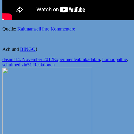
Quelle:
Kaltmamsell ihre Kommentare
Ach und
BINGO
!
Autor
Veröffentlicht
Kategorien
Schlagwörter
dasnuf
14. November 2012
Experimente
abrakadabra
,
homöopathie
,
am
schulmedizin
51 Reaktionen