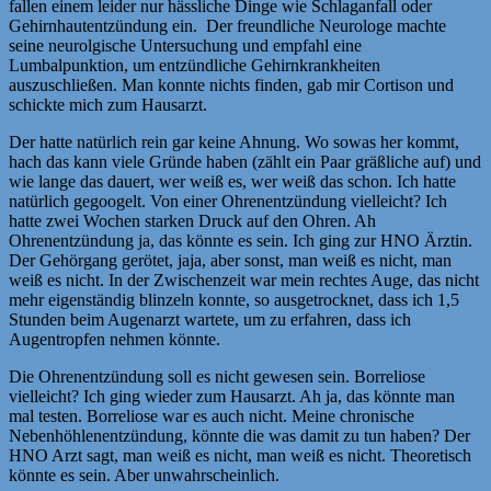
fallen einem leider nur hässliche Dinge wie Schlaganfall oder
Gehirnhautentzündung ein. Der freundliche Neurologe machte
seine neurolgische Untersuchung und empfahl eine
Lumbalpunktion, um entzündliche Gehirnkrankheiten
auszuschließen. Man konnte nichts finden, gab mir Cortison und
schickte mich zum Hausarzt.
Der hatte natürlich rein gar keine Ahnung. Wo sowas her kommt,
hach das kann viele Gründe haben (zählt ein Paar gräßliche auf) und
wie lange das dauert, wer weiß es, wer weiß das schon. Ich hatte
natürlich gegoogelt. Von einer Ohrenentzündung vielleicht? Ich
hatte zwei Wochen starken Druck auf den Ohren. Ah
Ohrenentzündung ja, das könnte es sein. Ich ging zur HNO Ärztin.
Der Gehörgang gerötet, jaja, aber sonst, man weiß es nicht, man
weiß es nicht. In der Zwischenzeit war mein rechtes Auge, das nicht
mehr eigenständig blinzeln konnte, so ausgetrocknet, dass ich 1,5
Stunden beim Augenarzt wartete, um zu erfahren, dass ich
Augentropfen nehmen könnte.
Die Ohrenentzündung soll es nicht gewesen sein. Borreliose
vielleicht? Ich ging wieder zum Hausarzt. Ah ja, das könnte man
mal testen. Borreliose war es auch nicht. Meine chronische
Nebenhöhlenentzündung, könnte die was damit zu tun haben? Der
HNO Arzt sagt, man weiß es nicht, man weiß es nicht. Theoretisch
könnte es sein. Aber unwahrscheinlich.