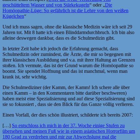
geschütteltem Wasser und von Stärkekugeln
“ oder „
Die
Homöopathie-Lüge: So gefährlich ist die Lehre von den weißen
Kügelchen
“
Und ich muss sagen, ohne die klassische Medizin wäre ich seit 29
Jahren tot. Mit 8 hatte ich einen Blinddarmdurchbruch. Ich bin also
alleine deswegen dankbar, dass es die Schulmedizin gibt.
In letzter Zeit habe ich jedoch die Erfahrung gemacht, dass
Schulmedizin oder zumindest, die Ärzte, die mir so begegnen mit
ihrer klassischen Ausbildung und v.a. mit ihrer Haltung an Grenzen
stoßen. Ich vermute, das ist der Grund warum die Homöopathie so
boomt. Sie spendet Hoffnung und das ist manchmal, wenn man
krank ist, sehr wichtig.
Die Schulmediziner (der Kamm, der Kamm! Ich schere alle über
einen Kamm – in den Kommentaren bitte darüber beschweren)
haben meist eine Spezialisierung und auf diese Spezialisierung sind
sie so fokussiert , dass sie den Blick für das Ganze völlig verlieren.
Einen Vorfall, der dies schön illustriert, schilderte ich bereits 2007:
[…]
So entschloss ich mich in der 37. Woche einige Stufen zu
übersehen und meinen Fuß wie in einem asiatischen Horrorfilm um
180 Grad zu verdrehen und mir zur Abwechslung mal die