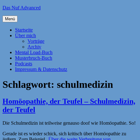
Zum
Das Nuf Advanced
Inhalt
springen
Menü
Startseite
Über mich
Vorträge
Archiv
Mental Load-Buch
Musterbruch-Buch
Podcasts
Impressum & Datenschutz
Schlagwort:
schulmedizin
Homöopathie, der Teufel – Schulmedizin,
der Teufel
Die Schulmedizin ist teilweise genauso doof wie Homöopathie. So!
Gerade ist es wieder schick, sich kritisch über Homöopathie zu
äußern. Zum Beispiel „
Über die weite Verbreitung von