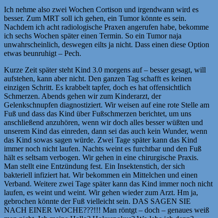
Ich nehme also zwei Wochen Cortison und irgendwann wird es
besser. Zum MRT soll ich gehen, ein Tumor könnte es sein.
Nachdem ich acht radiologische Praxen angerufen habe, bekomme
ich sechs Wochen später einen Termin. So ein Tumor naja
unwahrscheinlich, deswegen eilts ja nicht. Dass einen diese Option
etwas beunruhigt – Pech.
Kurze Zeit später steht Kind 3.0 morgens auf – besser gesagt, will
aufstehen, kann aber nicht. Den ganzen Tag schafft es keinen
einzigen Schritt. Es krabbelt tapfer, doch es hat offensichtlich
Schmerzen. Abends gehen wir zum Kinderarzt, der
Gelenkschnupfen diagnostiziert. Wir weisen auf eine rote Stelle am
Fuß und dass das Kind über Fußschmerzen berichtet, um uns
anschließend anzuhören, wenn wir doch alles besser wüßten und
unserem Kind das einreden, dann sei das auch kein Wunder, wenn
das Kind sowas sagen würde. Zwei Tage später kann das Kind
immer noch nicht laufen. Nachts weint es furchtbar und den Fuß
hält es seltsam verbogen. Wir gehen in eine chirurgische Praxis.
Man stellt eine Entzündung fest. Ein Insektenstich, der sich
bakteriell infiziert hat. Wir bekommen ein Mittelchen und einen
Verband. Weitere zwei Tage später kann das Kind immer noch nicht
laufen, es weint und weint. Wir gehen wieder zum Arzt. Hm ja,
gebrochen könnte der Fuß vielleicht sein. DAS SAGEN SIE
NACH EINER WOCHE???!!! Man röntgt – doch – genaues weiß