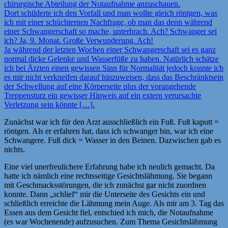
chirurgische Abteilung der Notaufnahme anzuschauen.
Dort schilderte ich den Vorfall und man wollte gleich röntgen, was
ich mit einer schüchternen Nachfrage, ob man das denn während
einer Schwangerschaft so mache, unterbrach. Ach? Schwanger sei
ich? Ja, 9. Monat. Große Verwunderung. Ach!
Ja während der letzten Wochen einer Schwangerschaft sei es ganz
normal dicke Gelenke und Wasserfüße zu haben. Natürlich schätze
ich bei Ärzten einen gewissen Sinn für Normalität jedoch konnte ich
es mir nicht verkneifen darauf hinzuweisen, dass das Beschränktsein
der Schwellung auf eine Körperseite plus der vorangehende
Treppensturz ein gewisser Hinweis auf ein extern verursachte
Verletzung sein könnte […].
Zunächst war ich für den Arzt ausschließlich ein Fuß. Fuß kaputt =
röntgen. Als er erfahren hat, dass ich schwanger bin, war ich eine
Schwangere. Fuß dick = Wasser in den Beinen. Dazwischen gab es
nichts.
Eine viel unerfreulichere Erfahrung habe ich neulich gemacht. Da
hatte ich nämlich eine rechtsseitige Gesichtslähmung. Sie begann
mit Geschmacksstörungen, die ich zunächst gar nicht zuordnen
konnte. Dann „schlief“ mir die Unterseite des Gesichts ein und
schließlich erreichte die Lähmung mein Auge. Als mir am 3. Tag das
Essen aus dem Gesicht fiel, entschied ich mich, die Notaufnahme
(es war Wochenende) aufzusuchen. Zum Thema Gesichtslähmung