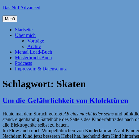
Zum
Das Nuf Advanced
Inhalt
springen
Menü
Startseite
Über mich
Vorträge
Archiv
Mental Load-Buch
Musterbruch-Buch
Podcasts
Impressum & Datenschutz
Schlagwort:
Skaten
Um die Gefährlichkeit von Klolektüren
Heute mal dem Spruch gefolgt
Ab eins macht jeder seins
und pünktli
stand, eigenhändig Sattelhöhe des Sattels des Kinderfahrrades nach o
alle Elektrogeräte selbst zu bauen.
Im Flow auch noch Wimpelfähnchen von Kinderfahrrad A auf Kinderfa
Nachdem Kind jetzt besseren Hebel hat, hechelnd dem Kind hinterher