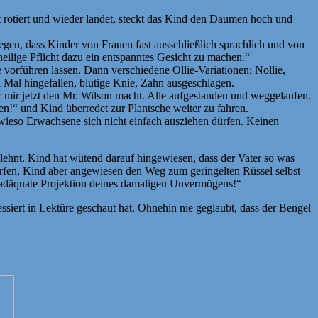
t rotiert und wieder landet, steckt das Kind den Daumen hoch und
egen, dass Kinder von Frauen fast ausschließlich sprachlich und von
eilige Pflicht dazu ein entspanntes Gesicht zu machen.“
 vorführen lassen. Dann verschiedene Ollie-Variationen: Nollie,
i Mal hingefallen, blutige Knie, Zahn ausgeschlagen.
 mir jetzt den Mr. Wilson macht. Alle aufgestanden und weggelaufen.
en!“ und Kind überredet zur Plantsche weiter zu fahren.
 wieso Erwachsene sich nicht einfach ausziehen dürfen. Keinen
elehnt. Kind hat wütend darauf hingewiesen, dass der Vater so was
rfen, Kind aber angewiesen den Weg zum geringelten Rüssel selbst
e inadäquate Projektion deines damaligen Unvermögens!“
iert in Lektüre geschaut hat. Ohnehin nie geglaubt, dass der Bengel