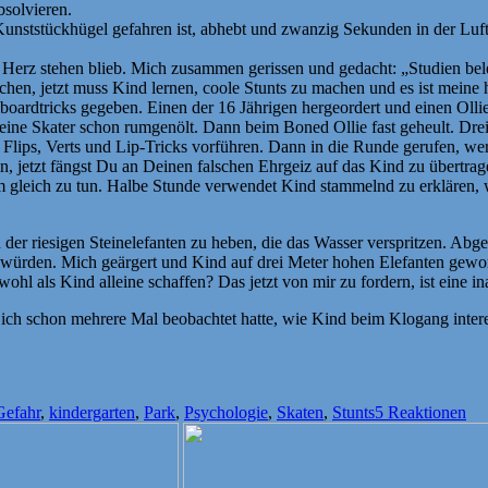
bsolvieren.
Kunststückhügel gefahren ist, abhebt und zwanzig Sekunden in der Luf
s Herz stehen blieb. Mich zusammen gerissen und gedacht: „Studien bel
en, jetzt muss Kind lernen, coole Stunts zu machen und es ist meine h
oardtricks gegeben. Einen der 16 Jährigen hergeordert und einen Ollie
leine Skater schon rumgenölt. Dann beim Boned Ollie fast geheult. Dre
lips, Verts und Lip-Tricks vorführen. Dann in die Runde gerufen, wer
n, jetzt fängst Du an Deinen falschen Ehrgeiz auf das Kind zu übertrag
ihm gleich zu tun. Halbe Stunde verwendet Kind stammelnd zu erklären,
 der riesigen Steinelefanten zu heben, die das Wasser verspritzen. Abg
 würden. Mich geärgert und Kind auf drei Meter hohen Elefanten gewo
 wohl als Kind alleine schaffen? Das jetzt von mir zu fordern, ist ein
h schon mehrere Mal beobachtet hatte, wie Kind beim Klogang interess
Gefahr
,
kindergarten
,
Park
,
Psychologie
,
Skaten
,
Stunts
5 Reaktionen