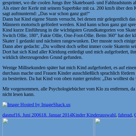
gesprintet, wo die coolen Jungs ihre Skateboard- und Fahhradstunts a
Als einer der Kerle mit seinem Superbike mit ca. 200 km/h über den 
sagt aufmunternd: „Das war schon ganz gut!“
Dann hat Kind eigene Stunts versucht, bei denen mir gelegentlich da
Männern motorisch gefördert werden. Kind kann schon ganz gut sprech
Kind kurze Einführung in die wichtigsten Grundkategorien von Skateb
Switch Ollie, 180°, Fakie Ollie, One-Foot-Ollie. Beim 360° hat der k
Skater 1 gedankt und nächsten rangewunken. Der musste noch einige F
Dann aber gedacht: „Du wolltest doch selbst immer coole Skaterin sei
Dort hat sich Kind aller Kleidung entledigt und mich aufgefordert, 
wirklich überzeugenden Grund gefunden.
Wenige Millisekunden später hat mich Kind aufgefordert, es auf einen
durchaus mache und Frauen Kinder ausschließlich sprachlich fördern
zu bestreiten. Da hat Kind von oben runter gerufen: „Das wolltest du
Mir vorgenommen, alle Psychologiebücher vom Klo zu entfernen, da ic
nicht lesen kann.
Autor
Veröffentlicht
Kategorien
Schlagwörter
dasnuf
16. Juni 2006
18. Januar 2014
Kinder Kinder
auswahl
,
fahrrad
,
am