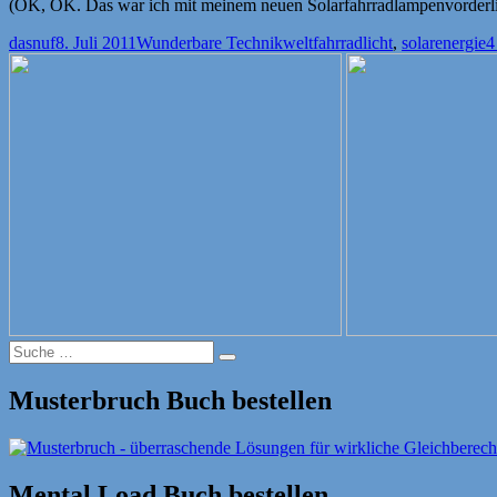
(OK, OK. Das war ich mit meinem neuen Solarfahrradlampenvorder
Autor
Veröffentlicht
Kategorien
Schlagwörter
dasnuf
8. Juli 2011
Wunderbare Technikwelt
fahrradlicht
,
solarenergie
4
am
Suche
Suche
nach:
Musterbruch Buch bestellen
Mental Load Buch bestellen