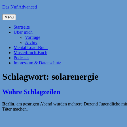
Zum
Das Nuf Advanced
Inhalt
springen
Menü
Startseite
Über mich
Vorträge
Archiv
Mental Load-Buch
Musterbruch-Buch
Podcasts
Impressum & Datenschutz
Schlagwort:
solarenergie
Wahre Schlagzeilen
Berlin
, am gestrigen Abend wurden mehrere Duzend Jugendliche mitte
Täter machen.