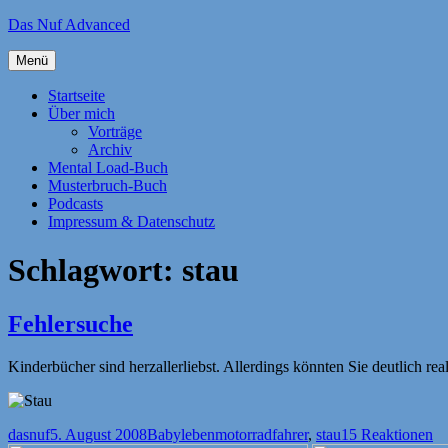
Zum
Das Nuf Advanced
Inhalt
springen
Menü
Startseite
Über mich
Vorträge
Archiv
Mental Load-Buch
Musterbruch-Buch
Podcasts
Impressum & Datenschutz
Schlagwort:
stau
Fehlersuche
Kinderbücher sind herzallerliebst. Allerdings könnten Sie deutlich real
Autor
Veröffentlicht
Kategorien
Schlagwörter
dasnuf
5. August 2008
Babyleben
motorradfahrer
,
stau
15 Reaktionen