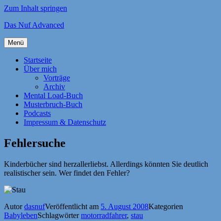
Zum Inhalt springen
Das Nuf Advanced
Menü
Startseite
Über mich
Vorträge
Archiv
Mental Load-Buch
Musterbruch-Buch
Podcasts
Impressum & Datenschutz
Fehlersuche
Kinderbücher sind herzallerliebst. Allerdings könnten Sie deutlich
realistischer sein. Wer findet den Fehler?
Autor
dasnuf
Veröffentlicht am
5. August 2008
Kategorien
Babyleben
Schlagwörter
motorradfahrer
,
stau