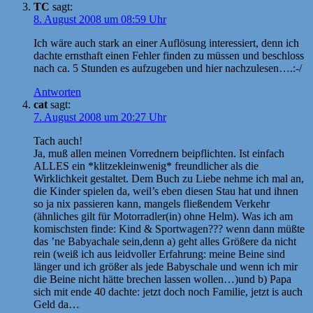
TC
sagt:
8. August 2008 um 08:59 Uhr
Ich wäre auch stark an einer Auflösung interessiert, denn ich
dachte ernsthaft einen Fehler finden zu müssen und beschloss
nach ca. 5 Stunden es aufzugeben und hier nachzulesen….:-/
Antworten
cat
sagt:
7. August 2008 um 20:27 Uhr
Tach auch!
Ja, muß allen meinen Vorrednern beipflichten. Ist einfach
ALLES ein *klitzekleinwenig* freundlicher als die
Wirklichkeit gestaltet. Dem Buch zu Liebe nehme ich mal an,
die Kinder spielen da, weil’s eben diesen Stau hat und ihnen
so ja nix passieren kann, mangels fließendem Verkehr
(ähnliches gilt für Motorradler(in) ohne Helm). Was ich am
komischsten finde: Kind & Sportwagen??? wenn dann müßte
das ’ne Babyachale sein,denn a) geht alles Größere da nicht
rein (weiß ich aus leidvoller Erfahrung: meine Beine sind
länger und ich größer als jede Babyschale und wenn ich mir
die Beine nicht hätte brechen lassen wollen…)und b) Papa
sich mit ende 40 dachte: jetzt doch noch Familie, jetzt is auch
Geld da…