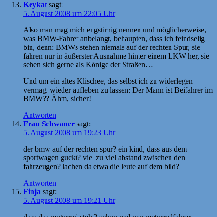
Keykat
sagt:
5. August 2008 um 22:05 Uhr
Also man mag mich engstirnig nennen und möglicherweise,
was BMW-Fahrer anbelangt, behaupten, dass ich feindselig
bin, denn: BMWs stehen niemals auf der rechten Spur, sie
fahren nur in äußerster Ausnahme hinter einem LKW her, sie
sehen sich gerne als Könige der Straßen…
Und um ein altes Klischee, das selbst ich zu widerlegen
vermag, wieder aufleben zu lassen: Der Mann ist Beifahrer im
BMW?? Ähm, sicher!
Antworten
Frau Schwaner
sagt:
5. August 2008 um 19:23 Uhr
der bmw auf der rechten spur? ein kind, dass aus dem
sportwagen guckt? viel zu viel abstand zwischen den
fahrzeugen? lachen da etwa die leute auf dem bild?
Antworten
Finja
sagt:
5. August 2008 um 19:21 Uhr
dass das motorrad steht? schon mal nen motorradfahrer