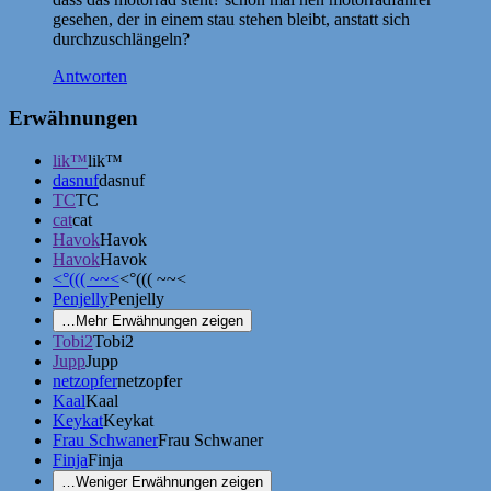
gesehen, der in einem stau stehen bleibt, anstatt sich
durchzuschlängeln?
Antworten
Erwähnungen
lik™
lik™
dasnuf
dasnuf
TC
TC
cat
cat
Havok
Havok
Havok
Havok
<°((( ~~<
<°((( ~~<
Penjelly
Penjelly
…
Mehr Erwähnungen zeigen
Tobi2
Tobi2
Jupp
Jupp
netzopfer
netzopfer
Kaal
Kaal
Keykat
Keykat
Frau Schwaner
Frau Schwaner
Finja
Finja
…
Weniger Erwähnungen zeigen