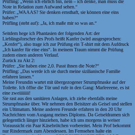
Prüfling: „Wenn ich ehrlich bin, nein – ich denke, man muss die
Note in Relation zum Aufwand sehen.“
Prüfer: „WAAAS? Sie denken ernsthaft, sie können eine eins
haben?“
Prüfling (steht auf): „Ja, ich maße mir so was an.“
Seitdem hege ich Phantasien der folgenden Art: der
Lieblingsforscher des Profs heißt Kanfer (wird ausgesprochen:
„Kenfer“), also trage ich zur Prüfung ein T-shirt mit dem Aufdruck
„Ich kanfer für eine eins“. In meinem Traum nimmt die Prüfung
zudem einen anderen Verlauf.
Zurück zu Akt 2:
Prüfer: „Sie haben eine 2,0. Passt ihnen die Note?“
Prüfling: „Das werde ich sie durch meine sizilianische Familie
erfahren lassen.“
Meine Freundin wartet mit übergezogener Strumpfmaske auf der
Toilette. Ich öffne die Tür und rufe in den Gang: Marleeeene, es ist
eine zweiiiiiiii!
Sie rast aus den sanitären Anlagen, ich ziehe ebenfalls meine
Strumpfmaske über. Wir nehmen den Beisitzer als Geisel und stellen
ein Ultimatum. Meine anderen Freunde erfahren in den 20 Uhr
Nachrichten vom Ausgang meines Diploms. Da Geiseldramen sich
gelegentlich länger hinziehen, habe ich uns morgens in weiser
Voraussicht ein Paar Käsebrötchen vorbereitet. Mein Prof bekommt
nur Rindermark zum Abendessen. Im Fernsehen halte ein