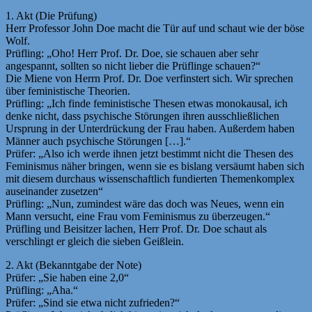
1. Akt (Die Prüfung)
Herr Professor John Doe macht die Tür auf und schaut wie der böse
Wolf.
Prüfling: „Oho! Herr Prof. Dr. Doe, sie schauen aber sehr
angespannt, sollten so nicht lieber die Prüflinge schauen?“
Die Miene von Herrn Prof. Dr. Doe verfinstert sich. Wir sprechen
über feministische Theorien.
Prüfling: „Ich finde feministische Thesen etwas monokausal, ich
denke nicht, dass psychische Störungen ihren ausschließlichen
Ursprung in der Unterdrückung der Frau haben. Außerdem haben
Männer auch psychische Störungen […].“
Prüfer: „Also ich werde ihnen jetzt bestimmt nicht die Thesen des
Feminismus näher bringen, wenn sie es bislang versäumt haben sich
mit diesem durchaus wissenschaftlich fundierten Themenkomplex
auseinander zusetzen“
Prüfling: „Nun, zumindest wäre das doch was Neues, wenn ein
Mann versucht, eine Frau vom Feminismus zu überzeugen.“
Prüfling und Beisitzer lachen, Herr Prof. Dr. Doe schaut als
verschlingt er gleich die sieben Geißlein.
2. Akt (Bekanntgabe der Note)
Prüfer: „Sie haben eine 2,0“
Prüfling: „Aha.“
Prüfer: „Sind sie etwa nicht zufrieden?“