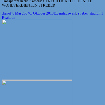
Transparent in die Kamera: GERECHTIGKEIT FÜR ALLE
WOHLVERDIENTEN STREBER
Autor
Veröffentlicht
Kategorien
Schlagwörter
dienuf
7. Mai 2004
6. Oktober 2013
Ex-nuf
auswahl
,
streber
,
studium
1
am
Reaktion