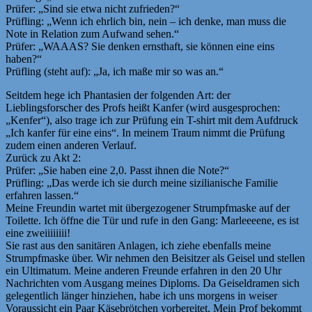
Prüfer: „Sind sie etwa nicht zufrieden?“
Prüfling: „Wenn ich ehrlich bin, nein – ich denke, man muss die
Note in Relation zum Aufwand sehen.“
Prüfer: „WAAAS? Sie denken ernsthaft, sie können eine eins
haben?“
Prüfling (steht auf): „Ja, ich maße mir so was an.“
Seitdem hege ich Phantasien der folgenden Art: der
Lieblingsforscher des Profs heißt Kanfer (wird ausgesprochen:
„Kenfer“), also trage ich zur Prüfung ein T-shirt mit dem Aufdruck
„Ich kanfer für eine eins“. In meinem Traum nimmt die Prüfung
zudem einen anderen Verlauf.
Zurück zu Akt 2:
Prüfer: „Sie haben eine 2,0. Passt ihnen die Note?“
Prüfling: „Das werde ich sie durch meine sizilianische Familie
erfahren lassen.“
Meine Freundin wartet mit übergezogener Strumpfmaske auf der
Toilette. Ich öffne die Tür und rufe in den Gang: Marleeeene, es ist
eine zweiiiiiiii!
Sie rast aus den sanitären Anlagen, ich ziehe ebenfalls meine
Strumpfmaske über. Wir nehmen den Beisitzer als Geisel und stellen
ein Ultimatum. Meine anderen Freunde erfahren in den 20 Uhr
Nachrichten vom Ausgang meines Diploms. Da Geiseldramen sich
gelegentlich länger hinziehen, habe ich uns morgens in weiser
Voraussicht ein Paar Käsebrötchen vorbereitet. Mein Prof bekommt