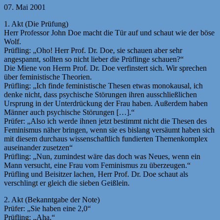
07. Mai 2001
1. Akt (Die Prüfung)
Herr Professor John Doe macht die Tür auf und schaut wie der böse
Wolf.
Prüfling: „Oho! Herr Prof. Dr. Doe, sie schauen aber sehr
angespannt, sollten so nicht lieber die Prüflinge schauen?“
Die Miene von Herrn Prof. Dr. Doe verfinstert sich. Wir sprechen
über feministische Theorien.
Prüfling: „Ich finde feministische Thesen etwas monokausal, ich
denke nicht, dass psychische Störungen ihren ausschließlichen
Ursprung in der Unterdrückung der Frau haben. Außerdem haben
Männer auch psychische Störungen […].“
Prüfer: „Also ich werde ihnen jetzt bestimmt nicht die Thesen des
Feminismus näher bringen, wenn sie es bislang versäumt haben sich
mit diesem durchaus wissenschaftlich fundierten Themenkomplex
auseinander zusetzen“
Prüfling: „Nun, zumindest wäre das doch was Neues, wenn ein
Mann versucht, eine Frau vom Feminismus zu überzeugen.“
Prüfling und Beisitzer lachen, Herr Prof. Dr. Doe schaut als
verschlingt er gleich die sieben Geißlein.
2. Akt (Bekanntgabe der Note)
Prüfer: „Sie haben eine 2,0“
Prüfling: „Aha.“