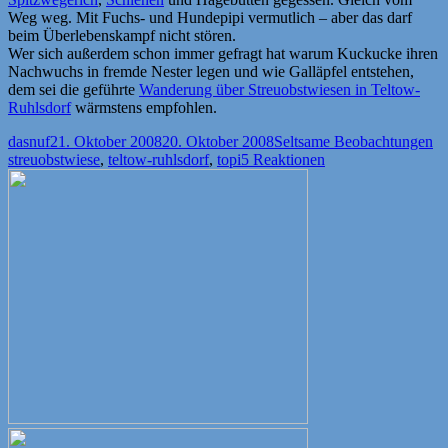
Weg weg. Mit Fuchs- und Hundepipi vermutlich – aber das darf
beim Überlebenskampf nicht stören.
Wer sich außerdem schon immer gefragt hat warum Kuckucke ihren
Nachwuchs in fremde Nester legen und wie Galläpfel entstehen,
dem sei die geführte
Wanderung über Streuobstwiesen in Teltow-
Ruhlsdorf
wärmstens empfohlen.
Autor
Veröffentlicht
Kategorien
Sc
dasnuf
21. Oktober 2008
20. Oktober 2008
Seltsame Beobachtungen
am
streuobstwiese
,
teltow-ruhlsdorf
,
topi
5 Reaktionen