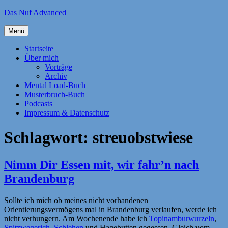
Zum
Das Nuf Advanced
Inhalt
springen
Menü
Startseite
Über mich
Vorträge
Archiv
Mental Load-Buch
Musterbruch-Buch
Podcasts
Impressum & Datenschutz
Schlagwort:
streuobstwiese
Nimm Dir Essen mit, wir fahr’n nach
Brandenburg
Sollte ich mich ob meines nicht vorhandenen
Orientierungsvermögens mal in Brandenburg verlaufen, werde ich
nicht verhungern. Am Wochenende habe ich
Topinamburwurzeln
,
Spitzwegerich
,
Schlehen
und Hagebutten gegessen. Gleich vom