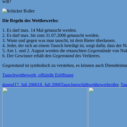
will?
Die Regeln des Wettbewerbs:
1. Es darf max. 14 Mal getauscht werden.
2. Es darf max. bis zum 31.07.2006 getauscht werden.
3. Wann und gegen was man tauscht, ist dem Bieter überlassen.
4. Jeder, der sich an einem Tausch beteiligt ist, sorgt dafür, dass der 
5. Am 1. und 2. August werden die ertauschten
Gegenstände
von Nuf
6. Der Gewinner erhält den
Gegenstand
des Verlierers.
Gegenstand
ist symbolisch zu verstehen, es können auch Dienstleist
Tauschwettbewerb, offizielle Eröffnung
Autor
Veröffentlicht
Kategorien
Schlagwör
dasnuf
17. Juli 2006
18. Juli 2006
Tauschgeschäftwettbewerb
roller
,
Tau
am