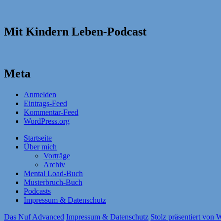
Mit Kindern Leben-Podcast
Meta
Anmelden
Eintrags-Feed
Kommentar-Feed
WordPress.org
Startseite
Über mich
Vorträge
Archiv
Mental Load-Buch
Musterbruch-Buch
Podcasts
Impressum & Datenschutz
Das Nuf Advanced
Impressum & Datenschutz
Stolz präsentiert von 