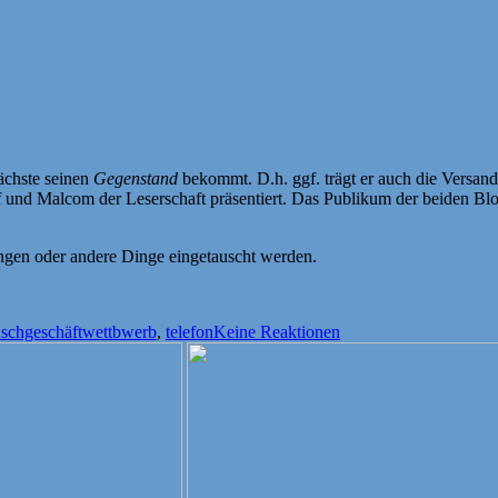
Nächste seinen
Gegenstand
bekommt. D.h. ggf. trägt er auch die Versand
 und Malcom der Leserschaft präsentiert. Das Publikum der beiden Blo
ungen oder andere Dinge eingetauscht werden.
ter
schgeschäftwettbwerb
,
telefon
Keine Reaktionen