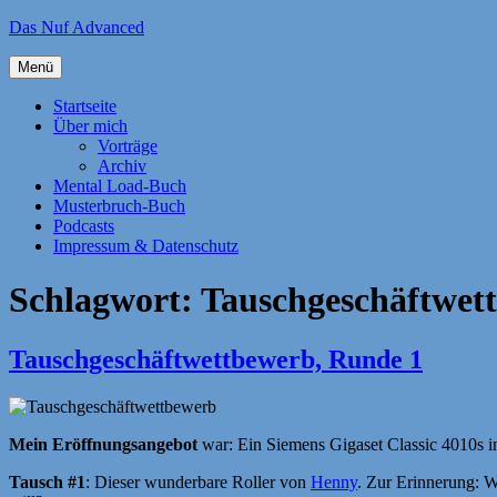
Zum
Das Nuf Advanced
Inhalt
springen
Menü
Startseite
Über mich
Vorträge
Archiv
Mental Load-Buch
Musterbruch-Buch
Podcasts
Impressum & Datenschutz
Schlagwort:
Tauschgeschäftwet
Tauschgeschäftwettbewerb, Runde 1
Mein Eröffnungsangebot
war: Ein Siemens Gigaset Classic 4010s i
Tausch #1
: Dieser wunderbare Roller von
Henny
. Zur Erinnerung: W