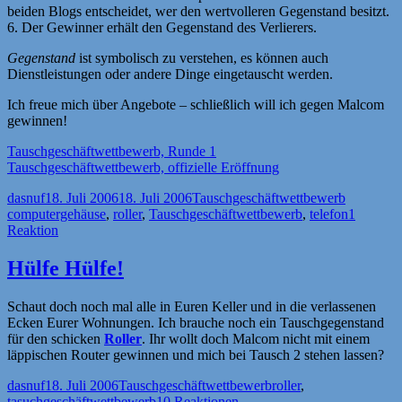
beiden Blogs entscheidet, wer den wertvolleren Gegenstand besitzt.
6. Der Gewinner erhält den Gegenstand des Verlierers.
Gegenstand
ist symbolisch zu verstehen, es können auch
Dienstleistungen oder andere Dinge eingetauscht werden.
Ich freue mich über Angebote – schließlich will ich gegen Malcom
gewinnen!
Tauschgeschäftwettbewerb, Runde 1
Tauschgeschäftwettbewerb, offizielle Eröffnung
Autor
Veröffentlicht
Kategorien
Schlagwör
dasnuf
18. Juli 2006
18. Juli 2006
Tauschgeschäftwettbewerb
am
computergehäuse
,
roller
,
Tauschgeschäftwettbewerb
,
telefon
1
Reaktion
Hülfe Hülfe!
Schaut doch noch mal alle in Euren Keller und in die verlassenen
Ecken Eurer Wohnungen. Ich brauche noch ein Tauschgegenstand
für den schicken
Roller
. Ihr wollt doch Malcom nicht mit einem
läppischen Router gewinnen und mich bei Tausch 2 stehen lassen?
Autor
Veröffentlicht
Kategorien
Schlagwörter
dasnuf
18. Juli 2006
Tauschgeschäftwettbewerb
roller
,
am
tasuchgeschäftwettbewerb
10 Reaktionen