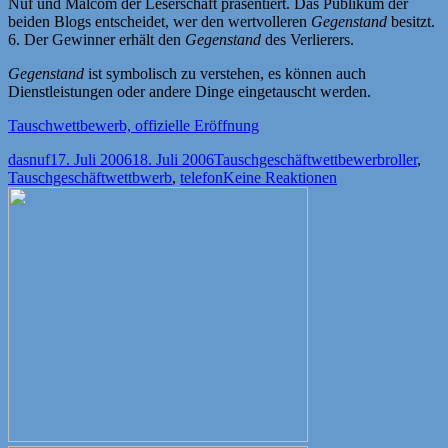
Nuf und Malcom der Leserschaft präsentiert. Das Publikum der
beiden Blogs entscheidet, wer den wertvolleren
Gegenstand
besitzt.
6. Der Gewinner erhält den
Gegenstand
des Verlierers.
Gegenstand
ist symbolisch zu verstehen, es können auch
Dienstleistungen oder andere Dinge eingetauscht werden.
Tauschwettbewerb, offizielle Eröffnung
Autor
Veröffentlicht
Kategorien
Schlagwör
dasnuf
17. Juli 2006
18. Juli 2006
Tauschgeschäftwettbewerb
roller
,
am
Tauschgeschäftwettbwerb
,
telefon
Keine Reaktionen