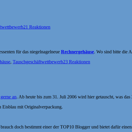
ftwettbewerb
21 Reaktionen
essenten für das niegelnagelneue
Rechnergehäuse
. Wo sind bitte die 
ter
häuse
,
Tauschgeschäftwettbewerb
23 Reaktionen
gerne an
. Ab heute bis zum 31. Juli 2006 wird hier getauscht, was das 
n Eisblau mit Originalverpackung.
 brauch doch bestimmt einer der TOP10 Blogger und bietet dafür einen 