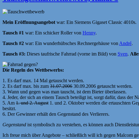
Mein Eröffnungsangebot
war: Ein Siemens Gigaset Classic 4010s.
Tausch #1
war: Ein schicker Roller von
Henny
.
Tausch #2
war: Ein wunderhübsches Rechnergehäuse von
André
.
Tausch #3:
Dieses taufrische Fahrrad (vorne im Bild) von
Sven
.
Alle
Die Regeln des Wettbewerbs:
1. Es darf max. 14 Mal getauscht werden.
2. Es darf max. bis zum
31.07.2006
30.09.2006 getauscht werden.
3. Wann und gegen was man tauscht, ist dem Bieter überlassen.
4. Jeder, der sich an einem Tausch beteiligt ist, sorgt dafür, dass de
5. Am
1. und 2. August
1. und 2. Oktober werden die ertauschten Ge
besitzt.
6. Der Gewinner erhält den Gegenstand des Verlierers.
Gegenstand
ist symbolisch zu verstehen, es können auch Dienstleist
Ich freue mich über Angebote – schließlich will ich gegen Malcom g