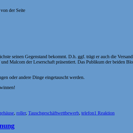
r Nächste seinen Gegenstand bekommt. D.h. ggf. trägt er auch die Versan
und Malcom der Leserschaft präsentiert. Das Publikum der beiden Blog
ungen oder andere Dinge eingetauscht werden.
ewinnen!
ter
gehäuse
,
roller
,
Tauschgeschäftwettbewerb
,
telefon
1 Reaktion
fnung