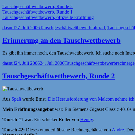
Tauschgeschäftwettbewerb, Runde 2
Tauschgeschäftwettbewerb, Runde 1
Tauschgeschäftwettbewerb, offizielle Eröffnung
Autor
Veröffentlicht
Kategorien
Schlagwörter
dasnuf
27. Juli 2006
Tauschgeschäftwettbewerb
fahrrad
,
Tauschgeschä
am
Erinnerung an den Tauschwettbewerb
Es gibt ihn immer noch, den Tauschwettbewerb. Ich suche noch Inter
Autor
Veröffentlicht
Kategorien
Schlagwör
dasnuf
24. Juli 2006
24. Juli 2006
Tauschgeschäftwettbewerb
rechnerge
am
Tauschgeschäftwettbewerb, Runde 2
Aus
Spaß
wurde Ernst.
Die Herausforderung von Malcom nehme ich 
Mein Eröffnungsangebot
war: Ein Siemens Gigaset Classic 4010s i
Tausch #1
war: Ein schicker Roller von
Henny
.
Tausch #2:
Dieses wunderhübsche Rechnergehäuse von
André
. Den