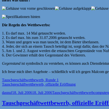
bietet was dafür?
Die Regeln des Wettbewerbs:
1. Es darf max. 14 Mal getauscht werden.
2. Es darf max. bis zum 31.07.2006 getauscht werden.
3. Wann und gegen was man tauscht, ist dem Bieter überlassen.
4. Jeder, der sich an einem Tausch beteiligt ist, sorgt dafür, dass de
5. Am 1. und 2. August werden die ertauschten Gegenstände von Nuf 
6. Der Gewinner erhält den Gegenstand des Verlierers.
Gegenstand
ist symbolisch zu verstehen, es können auch Dienstleist
Ich freue mich über Angebote – schließlich will ich gegen Malcom g
Tauschgeschäftwettbewerb, Runde 1
Tauschgeschäftwettbewerb, offizielle Eröffnung
Autor
Veröffentlicht
Kategorien
Schlagwör
dasnuf
18. Juli 2006
18. Juli 2006
Tauschgeschäftwettbewerb
computer
am
Tauschgeschäftwettbewerb, offizielle Eröf