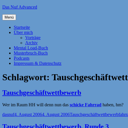
Zum
Das Nuf Advanced
Inhalt
springen
Menü
Startseite
Über mich
Vorträge
Archiv
Mental Load-Buch
Musterbruch-Buch
Podcasts
Impressum & Datenschutz
Schlagwort:
Tauschgeschäftwet
Tauschgeschäftwettbewerb
Wer im Raum HH will denn nun das
schicke Fahrrad
haben, hm?
Autor
Veröffentlicht
Kategorien
Schl
dasnuf
4. August 2006
4. August 2006
Tauschgeschäftwettbewerb
fahrr
am
Tauschgeschäftwettbewerb, Runde 3