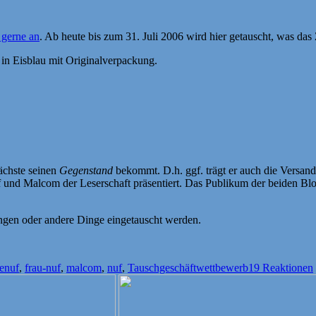
gerne an
. Ab heute bis zum 31. Juli 2006 wird hier getauscht, was das 
 in Eisblau mit Originalverpackung.
Nächste seinen
Gegenstand
bekommt. D.h. ggf. trägt er auch die Versand
 und Malcom der Leserschaft präsentiert. Das Publikum der beiden Blo
ungen oder andere Dinge eingetauscht werden.
ter
ienuf
,
frau-nuf
,
malcom
,
nuf
,
Tauschgeschäftwettbewerb
19 Reaktionen