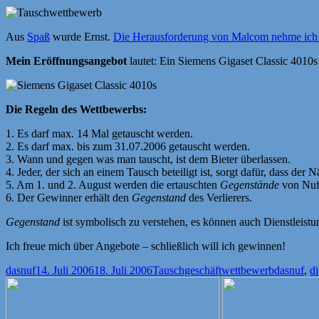
Aus
Spaß
wurde Ernst.
Die Herausforderung von Malcom nehme ich 
Mein Eröffnungsangebot
lautet: Ein Siemens Gigaset Classic 4010s
Die Regeln des Wettbewerbs:
1. Es darf max. 14 Mal getauscht werden.
2. Es darf max. bis zum 31.07.2006 getauscht werden.
3. Wann und gegen was man tauscht, ist dem Bieter überlassen.
4. Jeder, der sich an einem Tausch beteiligt ist, sorgt dafür, dass der 
5. Am 1. und 2. August werden die ertauschten
Gegenstände
von Nuf
6. Der Gewinner erhält den
Gegenstand
des Verlierers.
Gegenstand
ist symbolisch zu verstehen, es können auch Dienstleist
Ich freue mich über Angebote – schließlich will ich gewinnen!
Autor
Veröffentlicht
Kategorien
Schlagwör
dasnuf
14. Juli 2006
18. Juli 2006
Tauschgeschäftwettbewerb
dasnuf
,
d
am