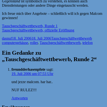
Gegenstand
ist symbolisch zu verstehen, es können auch
Dienstleistungen oder andere Dinge eingetauscht werden.
Ich freue mich über Angebote – schließlich will ich gegen Malcom
gewinnen!
Tauschgeschäftwettbewerb, Runde 1
Tauschgeschäftwettbewerb, offizielle Eröffnung
Autor
Veröffentlicht
Kategorien
Schlagwör
dasnuf
18. Juli 2006
18. Juli 2006
Tauschgeschäftwettbewerb
am
computergehäuse
,
roller
,
Tauschgeschäftwettbewerb
,
telefon
Ein Gedanke zu
„Tauschgeschäftwettbewerb, Runde 2“
freundderhasenpfote
sagt:
19. Juli 2006 um 07:53 Uhr
und jezze malcom. har har..
NUF RULEZ!!!
Antworten