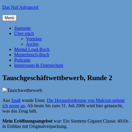
Zum
Das Nuf Advanced
Inhalt
springen
Menü
Startseite
Über mich
Vorträge
Archiv
Mental Load-Buch
Musterbruch-Buch
Podcasts
Impressum & Datenschutz
Tauschgeschäftwettbewerb, Runde 2
Aus
Spaß
wurde Ernst.
Die Herausforderung von Malcom nehme
ich gerne an
. Ab heute bis zum 31. Juli 2006 wird hier getauscht,
was das Zeug hält.
Mein Eröffnungsangebot
war: Ein Siemens Gigaset Classic 4010s
in Eisblau mit Originalverpackung.