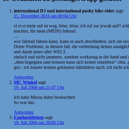
international DJ und international pushy bike rider
sagt:
21. Dezember 2016 um 00:04 Uhr
ei ei ei mein rad ist weg. böse, böse; ich ruf zur jewalt auf!! 
machen, für mein (MEIN) fahrrad.
…
wer fahrrad fahren kann, kann es auch abschließen, sich ein ne
Deine Probleme, in diesem fall, die verbreitung deines unsägl
und damit unser aller WELT.
einfach mal nicht jammern, sondern werkzeug in die hand und 
„dem begegnen und trennen kann sich keiner entziehen“ chin. g
gez.: ich trauere keinen geklauten fahrrädern nach; ich nicht sc
Antworten
MC Winkel
sagt:
19. Juli 2006 um 21:47 Uhr
Ich habe Mizou dabei beobachtet!
So war das.
Antworten
Euphoriefetzen
sagt:
19. Juli 2006 um 20:06 Uhr