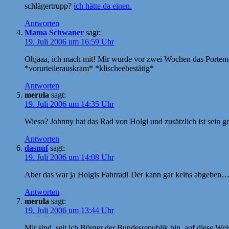
schlägertrupp?
ich hätte da einen.
Antworten
Mama Schwaner
sagt:
19. Juli 2006 um 16:59 Uhr
Ohjaaa, ich mach mit! Mir wurde vor zwei Wochen das Portemo
*vorurteilerauskram* *klischeebestätig*
Antworten
merula
sagt:
19. Juli 2006 um 14:35 Uhr
Wieso? Johnny hat das Rad von Holgi und zusätzlich ist sein g
Antworten
dasnuf
sagt:
19. Juli 2006 um 14:08 Uhr
Aber das war ja Holgis Fahrrad! Der kann gar keins abgeben
Antworten
merula
sagt:
19. Juli 2006 um 13:44 Uhr
Mir sind, seit ich Bürger der Bundesrepublik bin, auf diese W