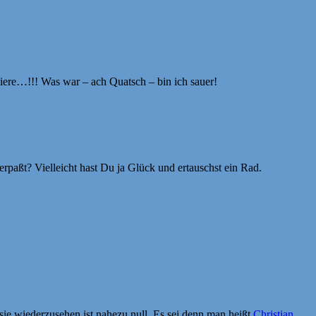
ere…!!! Was war – ach Quatsch – bin ich sauer!
rpaßt? Vielleicht hast Du ja Glück und ertauschst ein Rad.
sie wiederzusehen ist nahezu null. Es sei denn man heißt
Christian