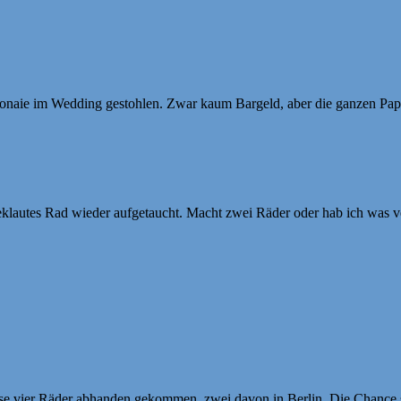
naie im Wedding gestohlen. Zwar kaum Bargeld, aber die ganzen Papi
eklautes Rad wieder aufgetaucht. Macht zwei Räder oder hab ich was ve
…
eise vier Räder abhanden gekommen, zwei davon in Berlin. Die Chance 