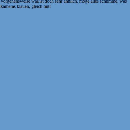
ie vorgehensweise war/ist doch sehr ähnlich. möge alles schlimme, was
lkameras klauen, gleich mit!