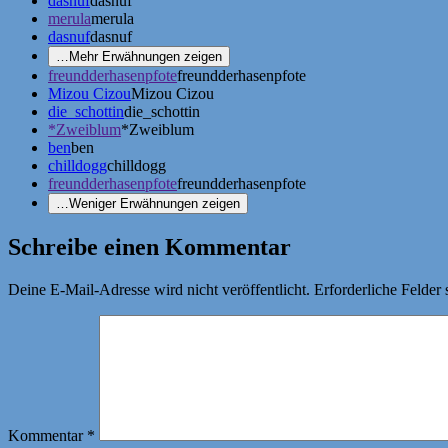
dasnuf
dasnuf
merula
merula
dasnuf
dasnuf
…
Mehr Erwähnungen zeigen
freundderhasenpfote
freundderhasenpfote
Mizou Cizou
Mizou Cizou
die_schottin
die_schottin
*Zweiblum
*Zweiblum
ben
ben
chilldogg
chilldogg
freundderhasenpfote
freundderhasenpfote
…
Weniger Erwähnungen zeigen
Schreibe einen Kommentar
Deine E-Mail-Adresse wird nicht veröffentlicht.
Erforderliche Felder 
Kommentar
*