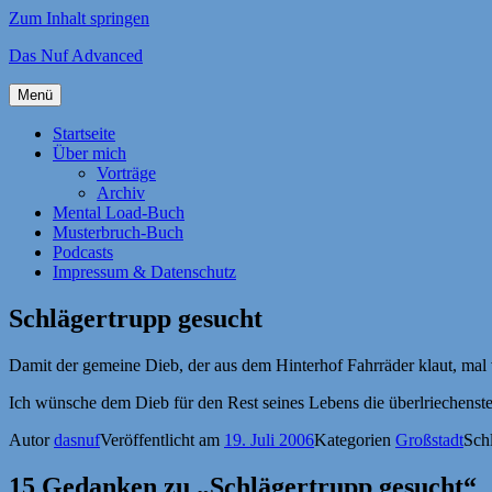
Zum Inhalt springen
Das Nuf Advanced
Menü
Startseite
Über mich
Vorträge
Archiv
Mental Load-Buch
Musterbruch-Buch
Podcasts
Impressum & Datenschutz
Schlägertrupp gesucht
Damit der gemeine Dieb, der aus dem Hinterhof Fahrräder klaut, mal v
Ich wünsche dem Dieb für den Rest seines Lebens die überlriechenste
Autor
dasnuf
Veröffentlicht am
19. Juli 2006
Kategorien
Großstadt
Sch
15 Gedanken zu „Schlägertrupp gesucht“