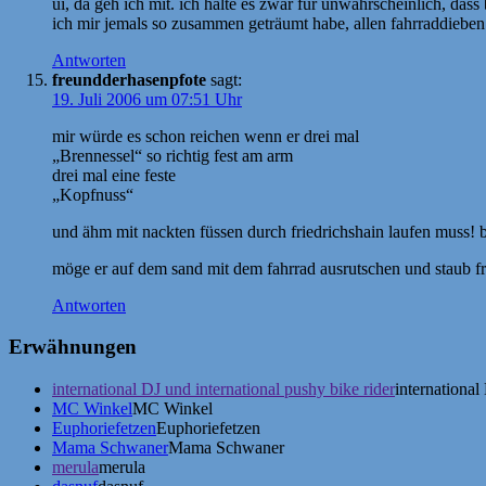
ui, da geh ich mit. ich halte es zwar für unwahrscheinlich, da
ich mir jemals so zusammen geträumt habe, allen fahrraddieben 
Antworten
freundderhasenpfote
sagt:
19. Juli 2006 um 07:51 Uhr
mir würde es schon reichen wenn er drei mal
„Brennessel“ so richtig fest am arm
drei mal eine feste
„Kopfnuss“
und ähm mit nackten füssen durch friedrichshain laufen muss! 
möge er auf dem sand mit dem fahrrad ausrutschen und staub f
Antworten
Erwähnungen
international DJ und international pushy bike rider
international
MC Winkel
MC Winkel
Euphoriefetzen
Euphoriefetzen
Mama Schwaner
Mama Schwaner
merula
merula