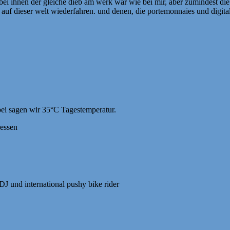
ss bei ihnen der gleiche dieb am werk war wie bei mir, aber zumindest d
auf dieser welt wiederfahren. und denen, die portemonnaies und digita
bei sagen wir 35°C Tagestemperatur.
ressen
 DJ und international pushy bike rider