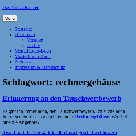
Zum
Das Nuf Advanced
Inhalt
springen
Menü
Startseite
Über mich
Vorträge
Archiv
Mental Load-Buch
Musterbruch-Buch
Podcasts
Impressum & Datenschutz
Schlagwort:
rechnergehäuse
Erinnerung an den Tauschwettbewerb
Es gibt ihn immer noch, den Tauschwettbewerb. Ich suche noch
Interessenten für das niegelnagelneue
Rechnergehäuse
. Wo sind
bitte die Angebote?
Autor
Veröffentlicht
Kategorien
Schlagwör
dasnuf
24. Juli 2006
24. Juli 2006
Tauschgeschäftwettbewerb