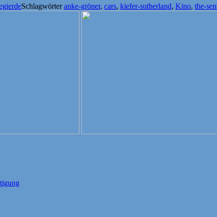
egierde
Schlagwörter
anke-gröner
,
cars
,
kiefer-sutherland
,
Kino
,
the-sen