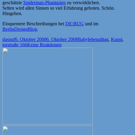
geschätzte
Spiderman-Phantasien
zu verwirklichen.
Selten wird allen Sinnen so viel Erfahrung geboten. Schön.
Hingehen.
Eloquentere Beschreibungen bei
DE:BUG
und im
BerlinDesignBlog
.
Autor
Veröffentlicht
Kategorien
Schlagwörter
dasnuf
6. Oktober 2008
6. Oktober 2008
Babyleben
alltag
,
Kunst
,
am
torstraße 166
Keine Reaktionen