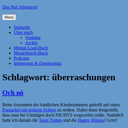
Zum
Das Nuf Advanced
Inhalt
springen
Menü
Startseite
Über mich
Vorträge
Archiv
Mental Load-Buch
Musterbruch-Buch
Podcasts
Impressum & Datenschutz
Schlagwort:
überraschungen
Och nö
Beim Ausmisten des kindlichen Kinderzimmers gehofft auf einen
Pumuckel mit grünem Schirm
zu stoßen. Dabei dann festgestellt,
dass man bei Umzügen doch NICHTS wegwerfen sollte. Natürlich
hatte ich damals die
Tapsi Turtels
und die
Happy Hippos
! Grrrr!