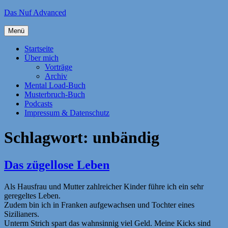
Zum
Das Nuf Advanced
Inhalt
springen
Menü
Startseite
Über mich
Vorträge
Archiv
Mental Load-Buch
Musterbruch-Buch
Podcasts
Impressum & Datenschutz
Schlagwort:
unbändig
Das zügellose Leben
Als Hausfrau und Mutter zahlreicher Kinder führe ich ein sehr
geregeltes Leben.
Zudem bin ich in Franken aufgewachsen und Tochter eines
Sizilianers.
Unterm Strich spart das wahnsinnig viel Geld. Meine Kicks sind