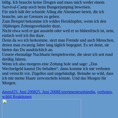
billig. Ich brauche keine Drogen und muss mich weder einem
Survival-Camp noch beim Bungeejumping beweisen.
Für mich hält der schnöde Alltag die Abenteuer bereit, die ich
brauche, um an Grenzen zu gehen.
Zum Beispiel bekomme ich wildes Herzklopfen, wenn ich den
18jährigen Zeitungsverkäufer duze.
Nicht etwa weil er gut aussieht oder weil er so blütenfrisch ist, nein,
einfach weil ich ihn duze.
Denn da wo ich herkomme, siezt man Fremde und auch Menschen,
denen man zwanzig Jahre lang täglich begegnet. Es sei denn, sie
bieten das Du ausdrücklich an.
Unsere ehemalige Nachbarin beispielsweise, die sieze ich seit rund
dreißig Jahren.
Wenn ich also morgens eine Zeitung hole und sage: „Das
Wechselgeld kannst Du behalten“, dann komme ich mir verboten
und verrucht vor. Zügellos und ungebändigt. Beinahe so wild, dass
ich mir meine Haare zerwuscheln könnte. Und das Morgen für
Morgen.
Autor
Veröffentlicht
Kategorien
Schlagwörter
dasnuf
25. Juni 2008
25. Juni 2008
Experimente
unbändig
,
verboten
,
am
wild
4 Reaktionen