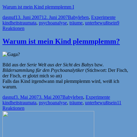
Warum ist mein Kind plemmplemm I
Autor
Veröffentlicht
Kategorien
Schlagwört
dasnuf
13. Juni 2007
12. Juni 2007
Babyleben
,
Experimente
am
kindheitstraumata
,
psychoanalyse
,
träume
,
unterbewußtsein
9
Reaktionen
Warum ist mein Kind plemmplemm?
Bild aus der
Serie Welt aus der Sicht des Babys
bzw.
Bildersammlung für den Psychoanalytiker
(Stichwort: Der Fisch,
der Fisch, er glotzt mich so an)
Falls das Kind irgendwann mal plemmplemm wird, weiß ich
warum.
Autor
Veröffentlicht
Kategorien
Schlagwörter
dasnuf
3. Mai 2007
3. Mai 2007
Babyleben
,
Experimente
am
kindheitstraumata
,
psychoanalyse
,
träume
,
unterbewußtsein
11
Reaktionen