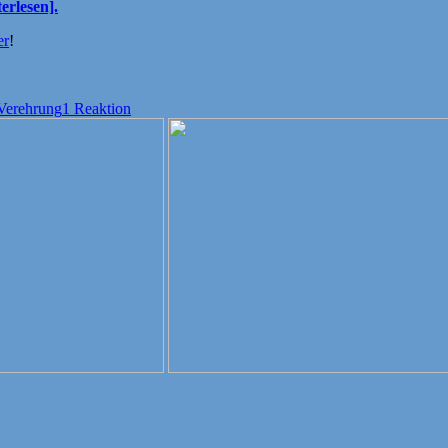
erlesen].
er
!
Verehrung
1 Reaktion