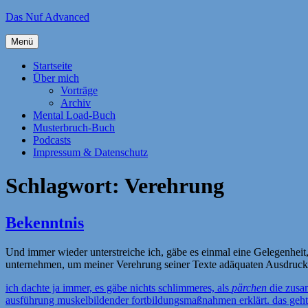
Zum
Das Nuf Advanced
Inhalt
springen
Menü
Startseite
Über mich
Vorträge
Archiv
Mental Load-Buch
Musterbruch-Buch
Podcasts
Impressum & Datenschutz
Schlagwort:
Verehrung
Bekenntnis
Und immer wieder unterstreiche ich, gäbe es einmal eine Gelegenhei
unternehmen, um meiner Verehrung seiner Texte adäquaten Ausdruck 
ich dachte ja immer, es gäbe nichts schlimmeres, als
pärchen
die zusam
ausführung muskelbildender fortbildungsmaßnahmen erklärt. das geht 