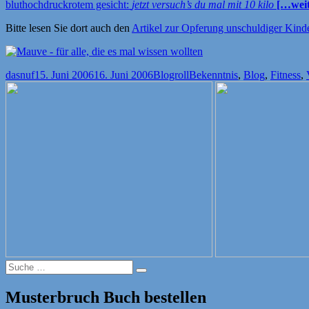
bluthochdruckrotem gesicht:
jetzt versuch’s du mal mit 10 kilo
[…weit
Bitte lesen Sie dort auch den
Artikel zur Opferung unschuldiger Kind
Autor
Veröffentlicht
Kategorien
Schlagwörter
dasnuf
15. Juni 2006
16. Juni 2006
Blogroll
Bekenntnis
,
Blog
,
Fitness
,
am
Suche
Suche
nach:
Musterbruch Buch bestellen