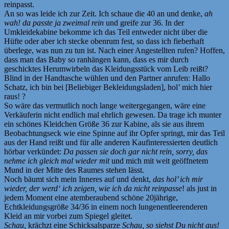
reinpasst.
An so was leide ich zur Zeit. Ich schaue die 40 an und denke,
ah
wah! da passte ja zweimal rein
und greife zur 36. In der
Umkleidekabine bekomme ich das Teil entweder nicht über die
Hüfte oder aber ich stecke obenrum fest, so dass ich fieberhaft
überlege, was nun zu tun ist. Nach einer Angestellten rufen? Hoffen,
dass man das Baby so ranhängen kann, dass es mir durch
geschicktes Herumwirbeln das Kleidungsstück vom Leib reißt?
Blind in der Handtasche wühlen und den Partner anrufen: Hallo
Schatz, ich bin bei [Beliebiger Bekleidungsladen], hol’ mich hier
raus! ?
So wäre das vermutlich noch lange weitergegangen, wäre eine
Verkäuferin nicht endlich mal ehrlich gewesen. Da trage ich munter
ein schönes Kleidchen Größe 36 zur Kabine, als sie aus ihrem
Beobachtungseck wie eine Spinne auf ihr Opfer springt, mir das Teil
aus der Hand reißt und für alle anderen Kaufinteressierten deutlich
hörbar verkündet:
Da passen sie doch gar nicht rein, sorry, das
nehme ich gleich mal wieder mit
und mich mit weit geöffnetem
Mund in der Mitte des Raumes stehen lässt.
Noch bäumt sich mein Inneres auf und denkt,
das hol’ ich mir
wieder, der werd‘ ich zeigen, wie ich da nicht reinpasse
! als just in
jedem Moment eine atemberaubend schöne 20jährige,
Echtkleidungsgröße 34/36 in einem noch lungenentleerenderen
Kleid an mir vorbei zum Spiegel gleitet.
Schau,
krächzt eine Schicksalsparze
Schau, so siehst Du nicht aus!