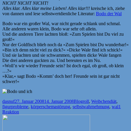
NICHT NICHT NICHT!
Alles klar. Alles klar meine Lieben! Alles klar!!!
kreische ich, ziehe
von dannen und lese selbstwertdienliche Literatur:
Bodo der Wal
Bodo war ein großer Wal, war nicht gerade schlank und schmal.
Alle anderen waren klein, Bodo war sehr oft allein.
Und die anderen Tiere lachten bloß: »Zum Spielen bist Du viel zu
groß!«
Nur der Goldfisch blieb noch da »Zum Spielen bist Du wunderbar!«
»Bin ich denn nicht viel zu dick?« »Dicke Wale find ich schick!«
Und sie lachten und sie schwammen, spielten dicke Wale fangen
Die drei anderen guckten zu. Und bereuten es im Nu.
»Woll’n wir wieder Freunde sein? Ist doch egal, ob groß, ob klein
…?«
»Klar,« sagt Bodo »Komm’ doch her! Freunde sein ist gar nicht
schwer!«
Autor
Veröffentlicht
Kategorien
Schlagwört
dasnuf
27. Januar 2008
14. Januar 2008
Blogroll
,
Weibchen
diät
,
am
figurprobleme
,
körperschemastörung
,
selbstwahrnehmung
,
wal
1
Reaktion