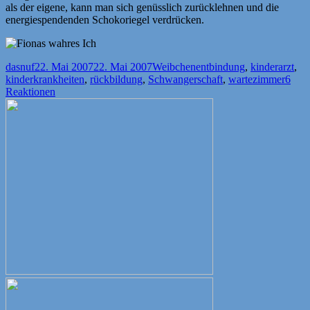
als der eigene, kann man sich genüsslich zurücklehnen und die
energiespendenden Schokoriegel verdrücken.
Autor
Veröffentlicht
Kategorien
Schlagwörter
dasnuf
22. Mai 2007
22. Mai 2007
Weibchen
entbindung
,
kinderarzt
,
am
kinderkrankheiten
,
rückbildung
,
Schwangerschaft
,
wartezimmer
6
Reaktionen