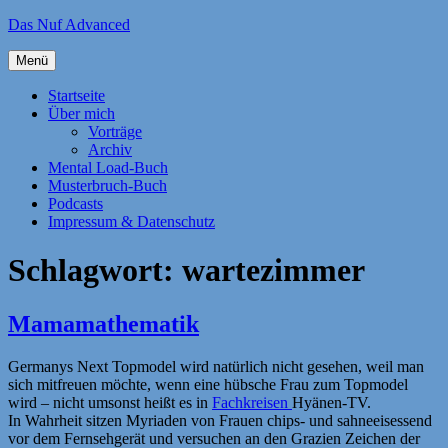
Zum
Das Nuf Advanced
Inhalt
springen
Menü
Startseite
Über mich
Vorträge
Archiv
Mental Load-Buch
Musterbruch-Buch
Podcasts
Impressum & Datenschutz
Schlagwort:
wartezimmer
Mamamathematik
Germanys Next Topmodel wird natürlich nicht gesehen, weil man
sich mitfreuen möchte, wenn eine hübsche Frau zum Topmodel
wird – nicht umsonst heißt es in
Fachkreisen
Hyänen-TV.
In Wahrheit sitzen Myriaden von Frauen chips- und sahneeisessend
vor dem Fernsehgerät und versuchen an den Grazien Zeichen der