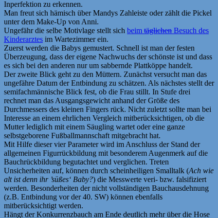
Inperfektion zu erkennen.
Man freut sich hämisch über Mandys Zahleiste oder zählt die Pickel
unter dem Make-Up von Anni.
Ungefähr die selbe Motivlage stellt sich
beim
täglichen
Besuch des
Kinderarztes
im Wartezimmer ein.
Zuerst werden die Babys gemustert. Schnell ist man der festen
Überzeugung, dass der eigene Nachwuchs der schönste ist und dass
es sich bei den anderen nur um sabbernde Plattköppe handelt.
Der zweite Blick geht zu den Müttern. Zunächst versucht man das
ungefähre Datum der Entbindung zu schätzen. Als nächstes stellt der
semifachmännische Blick fest, ob die Frau stillt. In Stufe drei
rechnet man das Ausgangsgewicht anhand der Größe des
Durchmessers des kleinen Fingers rück. Nicht zuletzt sollte man bei
Interesse an einem ehrlichen Vergleich mitberücksichtigen, ob die
Mutter lediglich mit einem Säugling wartet oder eine ganze
selbstgeborene Fußballmannschaft mitgebracht hat.
Mit Hilfe dieser vier Parameter wird im Anschluss der Stand der
allgemeinen Figurrückbildung mit besonderem Augenmerk auf die
Bauchrückbildung begutachtet und verglichen. Treten
Unsicherheiten auf, können durch scheinheiligen Smalltalk (
Ach wie
alt ist denn ihr ’süßes‘ Baby?
) die Messwerte veri- bzw. falsifiziert
werden. Besonderheiten der nicht vollständigen Bauchausdehnung
(z.B. Entbindung vor der 40. SW) können ebenfalls
mitberücksichtigt werden.
Hängt der Konkurrenzbauch am Ende deutlich mehr über die Hose