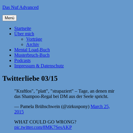
Zum
Das Nuf Advanced
Inhalt
springen
Menü
Startseite
Über mich
Vorträge
Archiv
Mental Load-Buch
Musterbruch-Buch
Podcasts
Impressum & Datenschutz
Twitterliebe 03/15
"Kraftlos", "platt", "strapaziert" – Tage, an denen mir
das Shampoo-Regal bei DM aus der Seele spricht.
— Pamela Brühschwein (@zirkuspony)
March 25,
2015
WHAT COULD GO WRONG?
pic.twitter.com/8MK7SesAKP