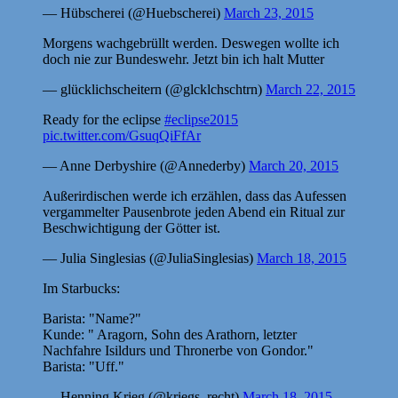
— Hübscherei (@Huebscherei)
March 23, 2015
Morgens wachgebrüllt werden. Deswegen wollte ich
doch nie zur Bundeswehr. Jetzt bin ich halt Mutter
— glücklichscheitern (@glcklchschtrn)
March 22, 2015
Ready for the eclipse
#eclipse2015
pic.twitter.com/GsuqQiFfAr
— Anne Derbyshire (@Annederby)
March 20, 2015
Außerirdischen werde ich erzählen, dass das Aufessen
vergammelter Pausenbrote jeden Abend ein Ritual zur
Beschwichtigung der Götter ist.
— Julia Singlesias (@JuliaSinglesias)
March 18, 2015
Im Starbucks:
Barista: "Name?"
Kunde: " Aragorn, Sohn des Arathorn, letzter
Nachfahre Isildurs und Thronerbe von Gondor."
Barista: "Uff."
— Henning Krieg (@kriegs_recht)
March 18, 2015