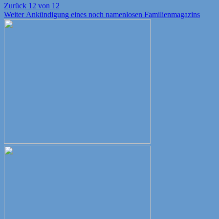
Beitragsnavigation
Vorheriger
Zurück
12 von 12
Nächster
Beitrag:
Weiter
Ankündigung eines noch namenlosen Familienmagazins
Beitrag: