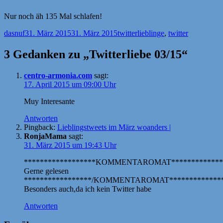
Nur noch äh 135 Mal schlafen!
Autor
Veröffentlicht
Kategorien
Schlagwörter
dasnuf
31. März 2015
31. März 2015
twitter
lieblinge
,
twitter
am
3 Gedanken zu „Twitterliebe 03/15“
centro-armonia.com
sagt:
17. April 2015 um 09:00 Uhr
Muy Interesante
Antworten
Pingback:
Lieblingstweets im März woanders |
RonjaMama
sagt:
31. März 2015 um 19:43 Uhr
******************KOMMENTAROMAT*************
Gerne gelesen
*****************/KOMMENTAROMAT**************
Besonders auch,da ich kein Twitter habe
Antworten