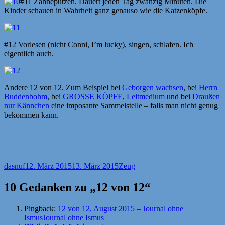
#11 Zähneputzen. Dauert jeden Tag zwanzig Minuten. Die
Kinder schauen in Wahrheit ganz genauso wie die Katzenköpfe.
#12 Vorlesen (nicht Conni, I’m lucky), singen, schlafen. Ich
eigentlich auch.
Andere 12 von 12. Zum Beispiel bei
Geborgen wachsen
, bei
Herrn
Buddenbohm
, bei
GROSSE KÖPFE
,
Leitmedium
und bei
Draußen
nur Kännchen
eine imposante Sammelstelle – falls man nicht genug
bekommen kann.
Autor
Veröffentlicht
Kategorien
dasnuf
12. März 2015
13. März 2015
Zeug
am
10 Gedanken zu „12 von 12“
Pingback:
12 von 12, August 2015 – Journal ohne
IsmusJournal ohne Ismus