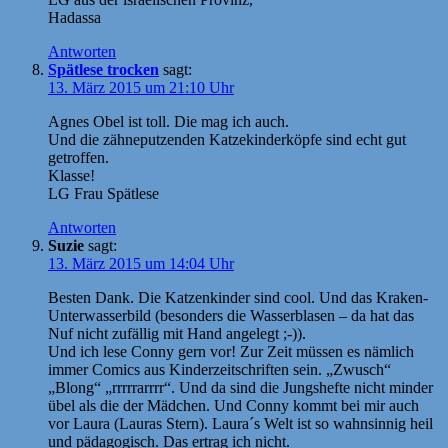
Hadassa
Antworten
Spätlese trocken
sagt:
13. März 2015 um 21:10 Uhr
Agnes Obel ist toll. Die mag ich auch.
Und die zähneputzenden Katzekinderköpfe sind echt gut
getroffen.
Klasse!
LG Frau Spätlese
Antworten
Suzie
sagt:
13. März 2015 um 14:04 Uhr
Besten Dank. Die Katzenkinder sind cool. Und das Kraken-
Unterwasserbild (besonders die Wasserblasen – da hat das
Nuf nicht zufällig mit Hand angelegt ;-)).
Und ich lese Conny gern vor! Zur Zeit müssen es nämlich
immer Comics aus Kinderzeitschriften sein. „Zwusch“
„Blong“ „rrrrrarrrr“. Und da sind die Jungshefte nicht minder
übel als die der Mädchen. Und Conny kommt bei mir auch
vor Laura (Lauras Stern). Laura´s Welt ist so wahnsinnig heil
und pädagogisch. Das ertrag ich nicht.