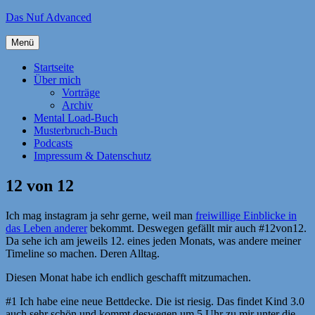
Zum
Das Nuf Advanced
Inhalt
springen
Menü
Startseite
Über mich
Vorträge
Archiv
Mental Load-Buch
Musterbruch-Buch
Podcasts
Impressum & Datenschutz
12 von 12
Ich mag instagram ja sehr gerne, weil man
freiwillige Einblicke in
das Leben anderer
bekommt. Deswegen gefällt mir auch #12von12.
Da sehe ich am jeweils 12. eines jeden Monats, was andere meiner
Timeline so machen. Deren Alltag.
Diesen Monat habe ich endlich geschafft mitzumachen.
#1 Ich habe eine neue Bettdecke. Die ist riesig. Das findet Kind 3.0
auch sehr schön und kommt deswegen um 5 Uhr zu mir unter die