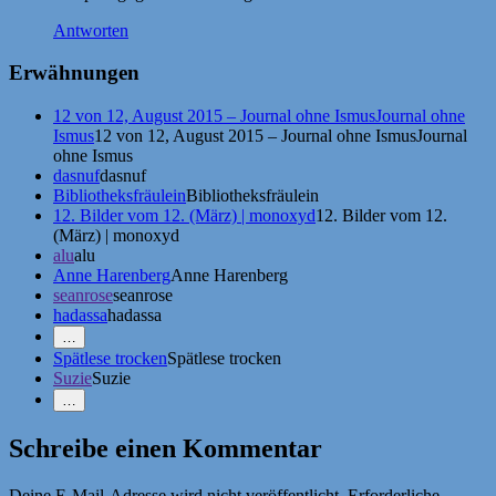
Antworten
Erwähnungen
12 von 12, August 2015 – Journal ohne IsmusJournal ohne
Ismus
12 von 12, August 2015 – Journal ohne IsmusJournal
ohne Ismus
dasnuf
dasnuf
Bibliotheksfräulein
Bibliotheksfräulein
12. Bilder vom 12. (März) | monoxyd
12. Bilder vom 12.
(März) | monoxyd
alu
alu
Anne Harenberg
Anne Harenberg
seanrose
seanrose
hadassa
hadassa
Mehr
…
Erwähnungen
Spätlese trocken
Spätlese trocken
zeigen
Suzie
Suzie
Weniger
…
Erwähnungen
zeigen
Schreibe einen Kommentar
Deine E-Mail-Adresse wird nicht veröffentlicht.
Erforderliche