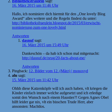
Bibliotheksfräulein
sagt:
16. März 2015 um 11:46 Uhr
Hallo, ich nominiere dich hiermit für den „One lovely Blog
Award“ alles weitere und die Regeln findest du unter:
http://bibliotheksfraeulein.blogspot.de/2015/03/erwischt-
nominierung-zum-one-lovely.html
Antworten
dasnuf
sagt:
16. März 2015 um 15:49 Uhr
Dankeschön – da hab ich schon mal mitgemacht:
http://dasnuf.de/zeug/20-facts-about-me/
Antworten
Pingback:
12. Bilder vom 12. (März) | monoxyd
alu
sagt:
15. März 2015 um 11:42 Uhr
Ohhh diese Katzenköpfe will ich auch haben, vlt kriegen die
Kinder einfach immer welche aufgesetzt und ich erledige
somit den Wunsch nach einem Haustier?! Gegen Agnes Obel
hilft leider gar nix, vlt ein bisschen Trude Herr, aber
ansonsten: Machtlos.