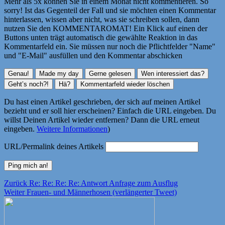
Mehr als 5x können Sie in einem Monat nicht kommentieren. So
sorry! Ist das Gegenteil der Fall und sie möchten einen Kommentar
hinterlassen, wissen aber nicht, was sie schreiben sollen, dann
nutzen Sie den KOMMENTAROMAT! Ein Klick auf einen der
Buttons unten trägt automatisch die gewählte Reaktion in das
Kommentarfeld ein. Sie müssen nur noch die Pflichtfelder "Name"
und "E-Mail" ausfüllen und den Kommentar abschicken
Du hast einen Artikel geschrieben, der sich auf meinen Artikel
bezieht und er soll hier erscheinen? Einfach die URL eingeben. Du
willst Deinen Artikel wieder entfernen? Dann die URL erneut
eingeben.
Weitere Informationen
)
URL/Permalink deines Artikels
Beitragsnavigation
Vorheriger
Zurück
Re: Re: Re: Re: Antwort Anfrage zum Ausflug
Nächster
Beitrag:
Weiter
Frauen- und Männerhosen (verlängerter Tweet)
Beitrag: