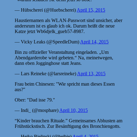
— Hübscherei (@Huebscherei)
April 15, 2015
Haustiernamen als WLAN-Passwort sind unsicher, aber
andersrum ist es glaub ich ok. Darum heißt die neue
Katze jetzt Wb6djelk_gueb57-8987.
— Vicky Leaks (@SpeedleDum)
April 14, 2015
Bin zu offizieller Veranstaltung eingeladen. „Um
Abendgarderobe wird gebeten.“ Na, meinetwegen,
dann eben Jogginghose statt Jeans.
— Lars Reineke (@larsreineke)
April 13, 2015
Frau beim Chinesen: "Wie spricht man dieses Essen
aus?"
Ober: "Dad isse 79."
— Indi_ (@mosphare)
April 10, 2015
“Kinder brauchen Rituale.” Gemeinsames Abhusten am
Frühstückstisch. Zur Besänftigung des Bronchiengotts.
— Heiko Bielinski (@heibie)
April 4, 2015