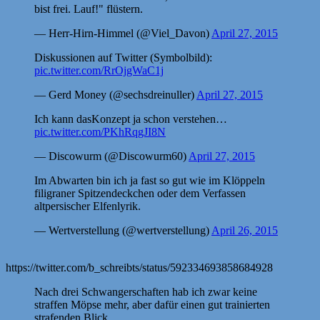
bist frei. Lauf!" flüstern.
— Herr-Hirn-Himmel (@Viel_Davon)
April 27, 2015
Diskussionen auf Twitter (Symbolbild):
pic.twitter.com/RrOjgWaC1j
— Gerd Money (@sechsdreinuller)
April 27, 2015
Ich kann dasKonzept ja schon verstehen…
pic.twitter.com/PKhRqgJI8N
— Discowurm (@Discowurm60)
April 27, 2015
Im Abwarten bin ich ja fast so gut wie im Klöppeln
filigraner Spitzendeckchen oder dem Verfassen
altpersischer Elfenlyrik.
— Wertverstellung (@wertverstellung)
April 26, 2015
https://twitter.com/b_schreibts/status/592334693858684928
Nach drei Schwangerschaften hab ich zwar keine
straffen Möpse mehr, aber dafür einen gut trainierten
strafenden Blick.