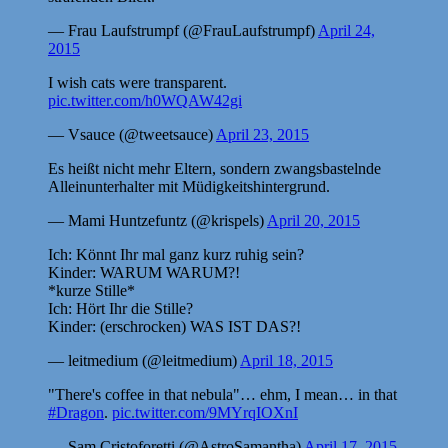
— Frau Laufstrumpf (@FrauLaufstrumpf)
April 24,
2015
I wish cats were transparent.
pic.twitter.com/h0WQAW42gi
— Vsauce (@tweetsauce)
April 23, 2015
Es heißt nicht mehr Eltern, sondern zwangsbastelnde
Alleinunterhalter mit Müdigkeitshintergrund.
— Mami Huntzefuntz (@krispels)
April 20, 2015
Ich: Könnt Ihr mal ganz kurz ruhig sein?
Kinder: WARUM WARUM?!
*kurze Stille*
Ich: Hört Ihr die Stille?
Kinder: (erschrocken) WAS IST DAS?!
— leitmedium (@leitmedium)
April 18, 2015
"There's coffee in that nebula"… ehm, I mean… in that
#Dragon
.
pic.twitter.com/9MYrqIOXnI
— Sam Cristoforetti (@AstroSamantha)
April 17, 2015