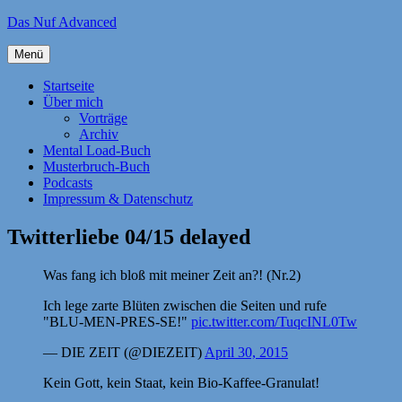
Zum
Das Nuf Advanced
Inhalt
springen
Menü
Startseite
Über mich
Vorträge
Archiv
Mental Load-Buch
Musterbruch-Buch
Podcasts
Impressum & Datenschutz
Twitterliebe 04/15 delayed
Was fang ich bloß mit meiner Zeit an?! (Nr.2)
Ich lege zarte Blüten zwischen die Seiten und rufe
"BLU-MEN-PRES-SE!"
pic.twitter.com/TuqcINL0Tw
— DIE ZEIT (@DIEZEIT)
April 30, 2015
Kein Gott, kein Staat, kein Bio-Kaffee-Granulat!