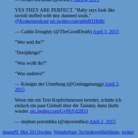
YES THEY ARE PERFECT. "Baby rays look like
ravioli stuffed with tiny damned souls."
@Krakenpodcast
pic.twitter.com/ubbf81HhBr
— Caitlin Doughty (@TheGoodDeath)
April 3, 2015
"Wer seid ihr?"
"Dreijährige!"
"Was wollt ihr?"
"Was anderes!"
— Königin der Umn8ung (@Gminggmangg)
April 3,
2015
Wenn mir ein Text Kopfschmerzen bereitet, schütte ich
einfach ein paar Globuli über die Tastatur, dann läufts
wieder.
pic.twitter.com/GyPhYd2lEO
— stephan porombka (@stporombka)
April 2, 2015
Autor
Veröffentlicht
Kategorien
Schlagwörter
dasnuf
9. Mai 2015
twitter
,
Wunderbare Technikwelt
lieblinge
,
twitter
am