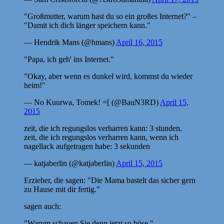
"Großmutter, warum hast du so ein großes Internet?" –
"Damit ich dich länger speichern kann."
— Hendrik Mans (@hmans)
April 16, 2015
"Papa, ich geh' ins Internet."
"Okay, aber wenn es dunkel wird, kommst du wieder
heim!"
— No Kuurwa, Tomek! =[ (@BauN3RD)
April 15,
2015
zeit, die ich regungslos verharren kann: 3 stunden.
zeit, die ich regungslos verharren kann, wenn ich
nagellack aufgetragen habe: 3 sekunden
— katjaberlin (@katjaberlin)
April 15, 2015
Erzieher, die sagen: "Die Mama bastelt das sicher gern
zu Hause mit dir fertig."
sagen auch:
"Warum schauen Sie denn jetzt so böse."