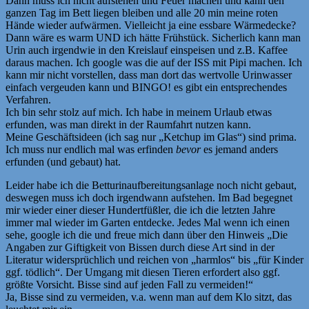
Dann muss ich nicht aufstehen und Feuer machen und kann den
ganzen Tag im Bett liegen bleiben und alle 20 min meine roten
Hände wieder aufwärmen. Vielleicht ja eine essbare Wärmedecke?
Dann wäre es warm UND ich hätte Frühstück. Sicherlich kann man
Urin auch irgendwie in den Kreislauf einspeisen und z.B. Kaffee
daraus machen. Ich google was die auf der ISS mit Pipi machen. Ich
kann mir nicht vorstellen, dass man dort das wertvolle Urinwasser
einfach vergeuden kann und BINGO! es gibt ein entsprechendes
Verfahren.
Ich bin sehr stolz auf mich. Ich habe in meinem Urlaub etwas
erfunden, was man direkt in der Raumfahrt nutzen kann.
Meine Geschäftsideen (ich sag nur „Ketchup im Glas“) sind prima.
Ich muss nur endlich mal was erfinden
bevor
es jemand anders
erfunden (und gebaut) hat.
Leider habe ich die Betturinaufbereitungsanlage noch nicht gebaut,
deswegen muss ich doch irgendwann aufstehen. Im Bad begegnet
mir wieder einer dieser Hundertfüßler, die ich die letzten Jahre
immer mal wieder im Garten entdecke. Jedes Mal wenn ich einen
sehe, google ich die und freue mich dann über den Hinweis „Die
Angaben zur Giftigkeit von Bissen durch diese Art sind in der
Literatur widersprüchlich und reichen von „harmlos“ bis „für Kinder
ggf. tödlich“. Der Umgang mit diesen Tieren erfordert also ggf.
größte Vorsicht. Bisse sind auf jeden Fall zu vermeiden!“
Ja, Bisse sind zu vermeiden, v.a. wenn man auf dem Klo sitzt, das