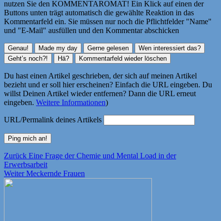
nutzen Sie den KOMMENTAROMAT! Ein Klick auf einen der
Buttons unten trägt automatisch die gewählte Reaktion in das
Kommentarfeld ein. Sie müssen nur noch die Pflichtfelder "Name"
und "E-Mail" ausfüllen und den Kommentar abschicken
Du hast einen Artikel geschrieben, der sich auf meinen Artikel
bezieht und er soll hier erscheinen? Einfach die URL eingeben. Du
willst Deinen Artikel wieder entfernen? Dann die URL erneut
eingeben.
Weitere Informationen
)
URL/Permalink deines Artikels
Beitragsnavigation
Vorheriger
Zurück
Eine Frage der Chemie und Mental Load in der
Beitrag:
Erwerbsarbeit
Nächster
Weiter
Meckernde Frauen
Beitrag: