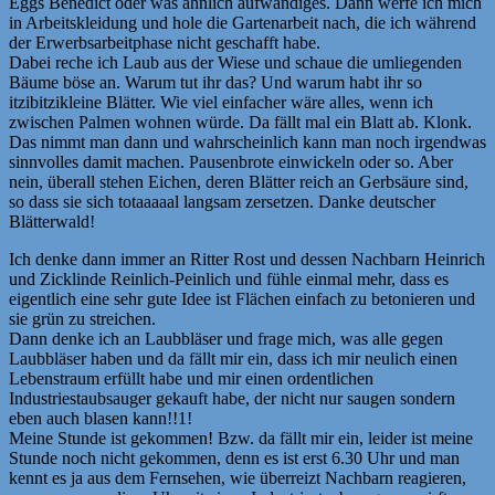
Eggs Benedict oder was ähnlich aufwändiges. Dann werfe ich mich
in Arbeitskleidung und hole die Gartenarbeit nach, die ich während
der Erwerbsarbeitphase nicht geschafft habe.
Dabei reche ich Laub aus der Wiese und schaue die umliegenden
Bäume böse an. Warum tut ihr das? Und warum habt ihr so
itzibitzikleine Blätter. Wie viel einfacher wäre alles, wenn ich
zwischen Palmen wohnen würde. Da fällt mal ein Blatt ab. Klonk.
Das nimmt man dann und wahrscheinlich kann man noch irgendwas
sinnvolles damit machen. Pausenbrote einwickeln oder so. Aber
nein, überall stehen Eichen, deren Blätter reich an Gerbsäure sind,
so dass sie sich totaaaaal langsam zersetzen. Danke deutscher
Blätterwald!
Ich denke dann immer an Ritter Rost und dessen Nachbarn Heinrich
und Zicklinde Reinlich-Peinlich und fühle einmal mehr, dass es
eigentlich eine sehr gute Idee ist Flächen einfach zu betonieren und
sie grün zu streichen.
Dann denke ich an Laubbläser und frage mich, was alle gegen
Laubbläser haben und da fällt mir ein, dass ich mir neulich einen
Lebenstraum erfüllt habe und mir einen ordentlichen
Industriestaubsauger gekauft habe, der nicht nur saugen sondern
eben auch blasen kann!!1!
Meine Stunde ist gekommen! Bzw. da fällt mir ein, leider ist meine
Stunde noch nicht gekommen, denn es ist erst 6.30 Uhr und man
kennt es ja aus dem Fernsehen, wie überreizt Nachbarn reagieren,