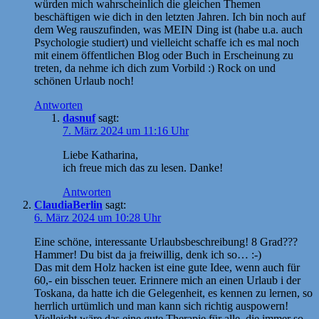
würden mich wahrscheinlich die gleichen Themen
beschäftigen wie dich in den letzten Jahren. Ich bin noch auf
dem Weg rauszufinden, was MEIN Ding ist (habe u.a. auch
Psychologie studiert) und vielleicht schaffe ich es mal noch
mit einem öffentlichen Blog oder Buch in Erscheinung zu
treten, da nehme ich dich zum Vorbild :) Rock on und
schönen Urlaub noch!
Antworten
dasnuf
sagt:
7. März 2024 um 11:16 Uhr
Liebe Katharina,
ich freue mich das zu lesen. Danke!
Antworten
ClaudiaBerlin
sagt:
6. März 2024 um 10:28 Uhr
Eine schöne, interessante Urlaubsbeschreibung! 8 Grad???
Hammer! Du bist da ja freiwillig, denk ich so… :-)
Das mit dem Holz hacken ist eine gute Idee, wenn auch für
60,- ein bisschen teuer. Erinnere mich an einen Urlaub i der
Toskana, da hatte ich die Gelegenheit, es kennen zu lernen, so
herrlich urtümlich und man kann sich richtig auspowern!
Vielleicht wäre das eine gute Therapie für alle, die immer so