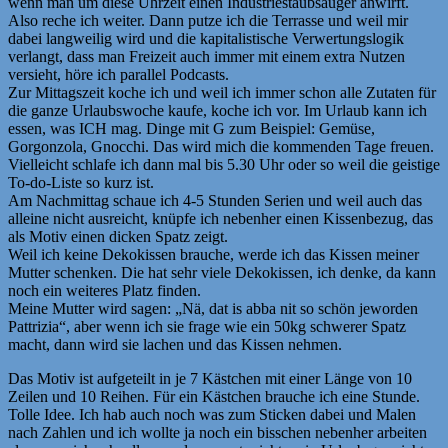
wenn man um diese Uhrzeit einen Industriestaubsauger anwirft.
Also reche ich weiter. Dann putze ich die Terrasse und weil mir
dabei langweilig wird und die kapitalistische Verwertungslogik
verlangt, dass man Freizeit auch immer mit einem extra Nutzen
versieht, höre ich parallel Podcasts.
Zur Mittagszeit koche ich und weil ich immer schon alle Zutaten für
die ganze Urlaubswoche kaufe, koche ich vor. Im Urlaub kann ich
essen, was ICH mag. Dinge mit G zum Beispiel: Gemüse,
Gorgonzola, Gnocchi. Das wird mich die kommenden Tage freuen.
Vielleicht schlafe ich dann mal bis 5.30 Uhr oder so weil die geistige
To-do-Liste so kurz ist.
Am Nachmittag schaue ich 4-5 Stunden Serien und weil auch das
alleine nicht ausreicht, knüpfe ich nebenher einen Kissenbezug, das
als Motiv einen dicken Spatz zeigt.
Weil ich keine Dekokissen brauche, werde ich das Kissen meiner
Mutter schenken. Die hat sehr viele Dekokissen, ich denke, da kann
noch ein weiteres Platz finden.
Meine Mutter wird sagen: „Nä, dat is abba nit so schön jeworden
Pattrizia“, aber wenn ich sie frage wie ein 50kg schwerer Spatz
macht, dann wird sie lachen und das Kissen nehmen.
Das Motiv ist aufgeteilt in je 7 Kästchen mit einer Länge von 10
Zeilen und 10 Reihen. Für ein Kästchen brauche ich eine Stunde.
Tolle Idee. Ich hab auch noch was zum Sticken dabei und Malen
nach Zahlen und ich wollte ja noch ein bisschen nebenher arbeiten