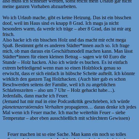
also muss ich schneller werden, sonst reicht mein Urlaub gar nicht
meine ganzen Vorhaben abzuarbeiten.
Wo ich Urlaub mache, gibt es keine Heizung. Das ist ein bisschen
doof, weil im Haus sind es knapp 8 Grad. Ich mags ja nicht
besonders warm, da werde ich träge – aber 8 Grad, das ist mir arg
frisch.
Also hacke ich ein bisschen Holz und das macht mir echt mega
Spaß. Bestimmt geht es anderen Städter*innen auch so. Ich frage
mich, ob man daraus ein Geschäftsmodell machen kann. Man lässt
Städter*innen für einen kleinen Betrag – sagen wir 60 Euro die
Stunde – Holz hacken. Also ich würde es buchen. Es ist einfach
extrem befriedigend wenn man so einen Holzblock genau so
erwischt, dass er sich einfach in hübsche Scheite aufteilt. Ich könnte
wirklich den ganzen Tag Holzhacken. (Auch hier gab es schon
Beschwerden seitens der Familie, weil ich zu angeblichen
Schlafenszeiten – also um 7 Uhr – Holz gehackt habe…).
Jedenfalls, dann mache ich Feuer.
(Jemand hat mir mal in eine Podcastkritik geschrieben, ich würde
planetenzerstörendes Verhalten
propagieren… daran denke ich jedes
Mal wenn ich Feuer mache. Ich mache weiterhin Feuer – siehe
Temperatur – aber eben ausschließlich mit schlechtem Gewissen)
Feuer machen ist so eine Sache. Man kann ein noch so tolles