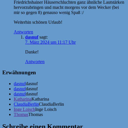
Friedrichshainer Häuserschluchten ganz ähnliche Lautstärken
hervorzubringen und macht morgens vor dem Wecker (bei
mir so gegen 8) genauso wenig Spaß :/
Weiterhin schönen Urlaub!
Antworten
dasnuf
sagt:
7. März 2024 um 11:17 Uhr
Danke!
Antworten
Erwähnungen
dasnuf
dasnuf
dasnuf
dasnuf
dasnuf
dasnuf
Katharina
Katharina
ClaudiaBerlin
ClaudiaBerlin
Inge Loisch
Inge Loisch
Thomas
Thomas
Schreibe einen Kommentar