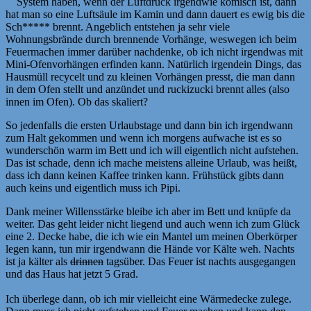
System haben, wenn der Luftdruck irgendwie komisch ist, dann
hat man so eine Luftsäule im Kamin und dann dauert es ewig bis die
Sch***** brennt. Angeblich entstehen ja sehr viele
Wohnungsbrände durch brennende Vorhänge, weswegen ich beim
Feuermachen immer darüber nachdenke, ob ich nicht irgendwas mit
Mini-Ofenvorhängen erfinden kann. Natürlich irgendein Dings, das
Hausmüll recycelt und zu kleinen Vorhängen presst, die man dann
in dem Ofen stellt und anzündet und ruckizucki brennt alles (also
innen im Ofen). Ob das skaliert?
So jedenfalls die ersten Urlaubstage und dann bin ich irgendwann
zum Halt gekommen und wenn ich morgens aufwache ist es so
wunderschön warm im Bett und ich will eigentlich nicht aufstehen.
Das ist schade, denn ich mache meistens alleine Urlaub, was heißt,
dass ich dann keinen Kaffee trinken kann. Frühstück gibts dann
auch keins und eigentlich muss ich Pipi.
Dank meiner Willensstärke bleibe ich aber im Bett und knüpfe da
weiter. Das geht leider nicht liegend und auch wenn ich zum Glück
eine 2. Decke habe, die ich wie ein Mantel um meinen Oberkörper
legen kann, tun mir irgendwann die Hände vor Kälte weh. Nachts
ist ja kälter als
drinnen
tagsüber. Das Feuer ist nachts ausgegangen
und das Haus hat jetzt 5 Grad.
Ich überlege dann, ob ich mir vielleicht eine Wärmedecke zulege.