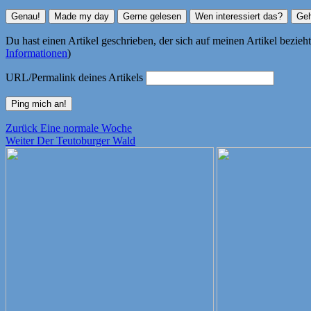
Du hast einen Artikel geschrieben, der sich auf meinen Artikel bezie
Informationen
)
URL/Permalink deines Artikels
Beitragsnavigation
Vorheriger
Zurück
Eine normale Woche
Nächster
Beitrag:
Weiter
Der Teutoburger Wald
Beitrag: