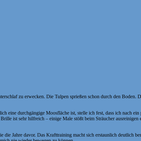
nterschlaf zu erwecken. Die Tulpen sprießen schon durch den Boden. 
ich eine durchgängige Moosfläche ist, stelle ich fest, dass ich nach ei
lle ist sehr hilfreich – einige Male stößt beim Sträucher ausreinigen e
e die Jahre davor. Das Krafttraining macht sich erstaunlich deutlich 
 mich nie wieder bewegen zu können.