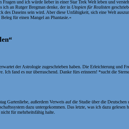
n Fragen und ich würde lieber in einer Star Trek Welt leben und versteh
ass ich an Rutger Bregman denke, der in
Utopien für Realisten
geschriebe
eck des Daseins sein wird. Aber diese Unfähigkeit, sich eine Welt auszu
in Beleg für einen Mangel an Phantasie.«
len“
nerwartet der Astrologie zugeschrieben haben. Die Erleichterung und F
e. Ich fand es nur überraschend. Danke fürs erinnern! *sucht die Stern
htag Gartenliebe, außerdem Verweis auf die Studie über die Deutschen un
irtschaftssystem dazu untergekommen. Das letzte, was ich dazu gelese
 nicht für mehrheitsfähig halte.