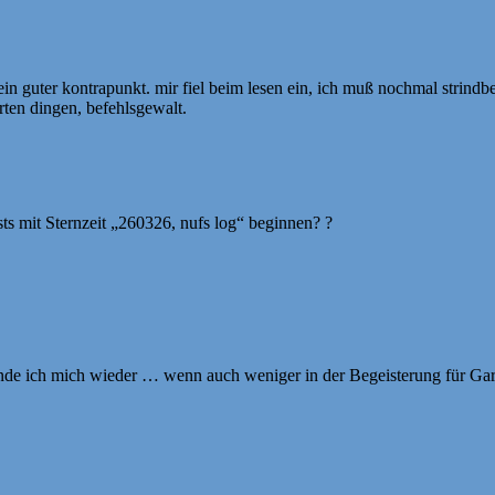
t ein guter kontrapunkt. mir fiel beim lesen ein, ich muß nochmal strindb
rten dingen, befehlsgewalt.
osts mit Sternzeit „260326, nufs log“ beginnen? ?
de ich mich wieder … wenn auch weniger in der Begeisterung für Gart