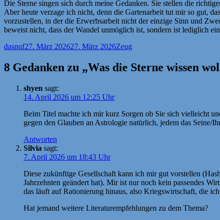
Die Sterne singen sich durch meine Gedanken. Sie stellen die richtige
Aber heute verzage ich nicht, denn die Gartenarbeit tut mir so gut, d
vorzustellen, in der die Erwerbsarbeit nicht der einzige Sinn und Zw
beweist nicht, dass der Wandel unmöglich ist, sondern ist lediglich e
Autor
Veröffentlicht
Kategorien
dasnuf
27. März 2026
27. März 2026
Zeug
am
8 Gedanken zu „Was die Sterne wissen wol
shyen
sagt:
14. April 2026 um 12:25 Uhr
Beim Titel machte ich mir kurz Sorgen ob Sie sich vielleicht u
gegen den Glauben an Astrologie natürlich, jedem das Seine/Ihr
Antworten
Silvia
sagt:
7. April 2026 um 18:43 Uhr
Diese zukünftige Gesellschaft kann ich mir gut vorstellen (Has
Jahrzehnten geändert hat). Mir ist nur noch kein passendes W
das läuft auf Rationierung hinaus, also Kriegswirtschaft, die ich
Hat jemand weitere Literaturempfehlungen zu dem Thema?