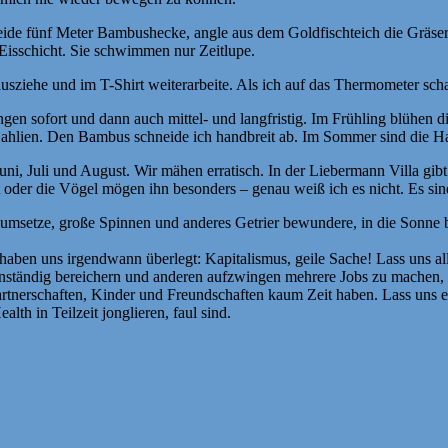
ide fünf Meter Bambushecke, angle aus dem Goldfischteich die Gräser,
isschicht. Sie schwimmen nur Zeitlupe.
sziehe und im T-Shirt weiterarbeite. Als ich auf das Thermometer scha
gen sofort und dann auch mittel- und langfristig. Im Frühling blühen d
 Dahlien. Den Bambus schneide ich handbreit ab. Im Sommer sind die Ha
 Juli und August. Wir mähen erratisch. In der Liebermann Villa gibt es
 oder die Vögel mögen ihn besonders – genau weiß ich es nicht. Es si
setze, große Spinnen und anderes Getrier bewundere, in die Sonne blin
haben uns irgendwann überlegt: Kapitalismus, geile Sache! Lass uns al
unanständig bereichern und anderen aufzwingen mehrere Jobs zu machen
Partnerschaften, Kinder und Freundschaften kaum Zeit haben. Lass uns e
lth in Teilzeit jonglieren, faul sind.