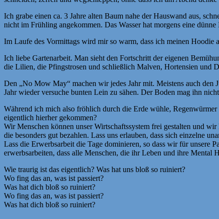
Ich grabe einen ca. 3 Jahre alten Baum nahe der Hauswand aus, schne
nicht im Frühling angekommen. Das Wasser hat morgens eine dünne E
Im Laufe des Vormittags wird mir so warm, dass ich meinen Hoodie au
Ich liebe Gartenarbeit. Man sieht den Fortschritt der eigenen Bemühun
die Lilien, die Pfingstrosen und schließlich Malven, Hortensien und
Den „No Mow May“ machen wir jedes Jahr mit. Meistens auch den Juni,
Jahr wieder versuche bunten Lein zu sähen. Der Boden mag ihn nicht
Während ich mich also fröhlich durch die Erde wühle, Regenwürmer um
eigentlich hierher gekommen?
Wir Menschen können unser Wirtschaftssystem frei gestalten und wir 
die besonders gut bezahlen. Lass uns erlauben, dass sich einzelne 
Lass die Erwerbsarbeit die Tage dominieren, so dass wir für unsere 
erwerbsarbeiten, dass alle Menschen, die ihr Leben und ihre Mental Hea
Wie traurig ist das eigentlich? Was hat uns bloß so ruiniert?
Wo fing das an, was ist passiert?
Was hat dich bloß so ruiniert?
Wo fing das an, was ist passiert?
Was hat dich bloß so ruiniert?