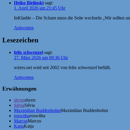
Heiko Bielinski
sagt:
1. April 2026 um 21:45 Uhr
InKladde – Die Scham muss die Seite wechseln „Wir sollten un
Antworten
Lesezeichen
felix schwenzel
sagt:
27. März 2026 um 09:36 Uhr
wirres.net wird seit 2002 von felix schwenzel befüllt.
Antworten
Erwähnungen
shyen
shyen
Silvia
Silvia
Maximilian Buddenbohm
Maximilian Buddenbohm
roswitha
roswitha
Marcus
Marcus
Katja
Katja