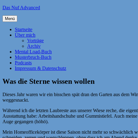
Zum
Das Nuf Advanced
Inhalt
springen
Menü
Startseite
Über mich
Vorträge
Archiv
Mental Load-Buch
Musterbruch-Buch
Podcasts
Impressum & Datenschutz
Was die Sterne wissen wollen
Dieses Jahr waren wir ein bisschen spät dran den Garten aus dem Wi
weggesnackt.
Während ich die letzten Laubreste aus unserer Wiese reche, die eigentl
Ausstattung habe: Arbeitshandschuhe und Gummistiefel. Auch meine Bri
Auge gegangen (höhö).
Mein Homeofficekörper ist diese Saison nicht mehr so schwächlich wi
schneiden, zerren und wegschleppen, ohne dass ich am Abend denke