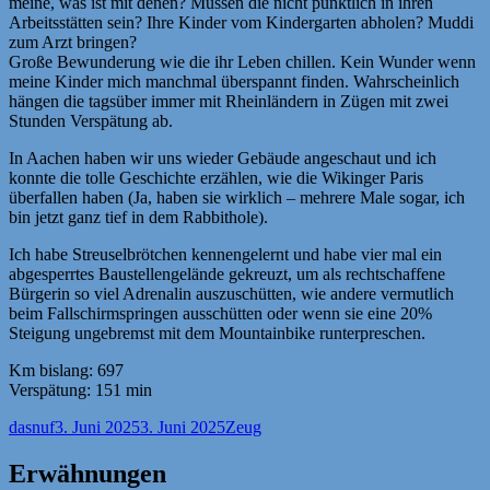
meine, was ist mit denen? Müssen die nicht pünktlich in ihren
Arbeitsstätten sein? Ihre Kinder vom Kindergarten abholen? Muddi
zum Arzt bringen?
Große Bewunderung wie die ihr Leben chillen. Kein Wunder wenn
meine Kinder mich manchmal überspannt finden. Wahrscheinlich
hängen die tagsüber immer mit Rheinländern in Zügen mit zwei
Stunden Verspätung ab.
In Aachen haben wir uns wieder Gebäude angeschaut und ich
konnte die tolle Geschichte erzählen, wie die Wikinger Paris
überfallen haben (Ja, haben sie wirklich – mehrere Male sogar, ich
bin jetzt ganz tief in dem Rabbithole).
Ich habe Streuselbrötchen kennengelernt und habe vier mal ein
abgesperrtes Baustellengelände gekreuzt, um als rechtschaffene
Bürgerin so viel Adrenalin auszuschütten, wie andere vermutlich
beim Fallschirmspringen ausschütten oder wenn sie eine 20%
Steigung ungebremst mit dem Mountainbike runterpreschen.
Km bislang: 697
Verspätung: 151 min
Autor
Veröffentlicht
Kategorien
dasnuf
3. Juni 2025
3. Juni 2025
Zeug
am
Erwähnungen