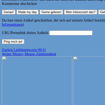
Kommentar abschicken
Du hast einen Artikel geschrieben, der sich auf meinen Artikel bezie
Informationen
)
URL/Permalink deines Artikels
Beitragsnavigation
Vorheriger
Zurück
Lieblingstweets 09/11
Nächster
Beitrag:
Weiter
Mickey Mouse-Abhängigkeit
Beitrag: