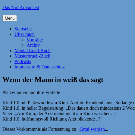
Zum
Das Nuf Advanced
Inhalt
springen
Menü
Startseite
Über mich
Vorträge
Archiv
Mental Load-Buch
Musterbruch-Buch
Podcasts
Impressum & Datenschutz
Wenn der Mann in weiß das sagt
Platzwunden und ihre Vorteile
Kind 1.0 mit Platzwunde am Kinn. Arzt im Krankenhaus: „So lange da
Kind 1.0, in heller Begeisterung: „Das dauert doch mindestens 2 Wo
Vater: „Am Kinn, der Arzt meint nicht am Kinn waschen…“
Kind 1.0, hoffnungsvoll Richtung Arzt blickend: „?“
Dieses Vorkommnis als Fortsetzung zu „
Groß werden
„.