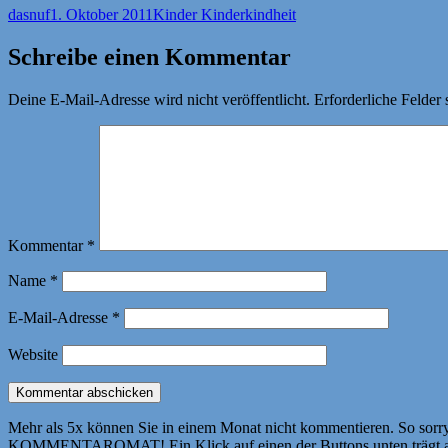
Autor
Veröffentlicht
Kategorien
Schlagwörter
dasnuf
1. Oktober 2011
Kinder Kinder
kindheit
am
Schreibe einen Kommentar
Deine E-Mail-Adresse wird nicht veröffentlicht.
Erforderliche Felder 
Kommentar
*
Name
*
E-Mail-Adresse
*
Website
Mehr als 5x können Sie in einem Monat nicht kommentieren. So sorry! 
KOMMENTAROMAT! Ein Klick auf einen der Buttons unten trägt autom