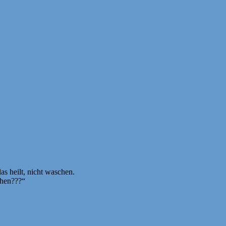
s heilt, nicht waschen.
chen???“