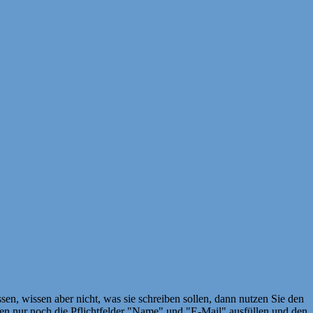
en, wissen aber nicht, was sie schreiben sollen, dann nutzen Sie den
 nur noch die Pflichtfelder "Name" und "E-Mail" ausfüllen und den