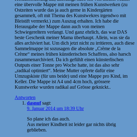
eine übervolle Mappe mit meinen frühen Kunstwerken (zu
Ostzeiten wurde das ja auch gerne in Kindergärten
gesammelt, oft mit Thema des Kunstwekres irgendwo mit
Bleistift vermerkt.) zum Auszug erhalten. Ich habe die
Herausgabe der Mappe dann auch von meinen
Schwiegereltern verlangt. Und ganz ehrlich, das war DAS
beste Geschenk meiner Mama überhaupt. Allein, was sie da
alles archiviert hat. Um dich jetzt nicht zu irritieren, auch diese
Sammelmappe ist sozusagen die absolute „Crème de la
Crème“ meines frühen künstlerischen Schaffens, also harsch
zusammenarchiviert. Da ich gefühlt einen künsterlischen
Outputs einer Tonne pro Woche hatte, ist das also sehr
„radikal optimiert“. Meine Mutter opferte dafür eine
Umzugskiste (für uns beide) und eine Mappe pro Kind, im
Keller. Die Mappe ist A4 und 4cm hoch, grössere
Kunstwerke wurden radikal auf Grösse geknickt..
Antworten
dasnuf
sagt:
9. Januar 2014 um 18:39 Uhr
So plane ich das auch.
Aus meiner Kindheit ist leider gar nichts übrig
geblieben.