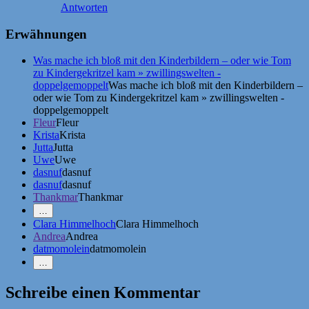
Antworten
Erwähnungen
Was mache ich bloß mit den Kinderbildern – oder wie Tom
zu Kindergekritzel kam » zwillingswelten -
doppelgemoppelt
Was mache ich bloß mit den Kinderbildern –
oder wie Tom zu Kindergekritzel kam » zwillingswelten -
doppelgemoppelt
Fleur
Fleur
Krista
Krista
Jutta
Jutta
Uwe
Uwe
dasnuf
dasnuf
dasnuf
dasnuf
Thankmar
Thankmar
Mehr
…
Erwähnungen
Clara Himmelhoch
Clara Himmelhoch
zeigen
Andrea
Andrea
datmomolein
datmomolein
Weniger
…
Erwähnungen
zeigen
Schreibe einen Kommentar