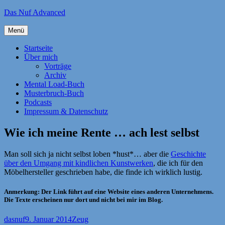
Zum
Das Nuf Advanced
Inhalt
springen
Menü
Startseite
Über mich
Vorträge
Archiv
Mental Load-Buch
Musterbruch-Buch
Podcasts
Impressum & Datenschutz
Wie ich meine Rente … ach lest selbst
Man soll sich ja nicht selbst loben *hust*… aber die
Geschichte
über den Umgang mit kindlichen Kunstwerken
, die ich für den
Möbelhersteller geschrieben habe, die finde ich wirklich lustig.
Anmerkung: Der Link führt auf eine Website eines anderen Unternehmens.
Die Texte erscheinen nur dort und nicht bei mir im Blog.
Autor
Veröffentlicht
Kategorien
dasnuf
9. Januar 2014
Zeug