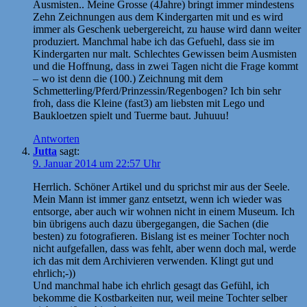
Ausmisten.. Meine Grosse (4Jahre) bringt immer mindestens
Zehn Zeichnungen aus dem Kindergarten mit und es wird
immer als Geschenk uebergereicht, zu hause wird dann weiter
produziert. Manchmal habe ich das Gefuehl, dass sie im
Kindergarten nur malt. Schlechtes Gewissen beim Ausmisten
und die Hoffnung, dass in zwei Tagen nicht die Frage kommt
– wo ist denn die (100.) Zeichnung mit dem
Schmetterling/Pferd/Prinzessin/Regenbogen? Ich bin sehr
froh, dass die Kleine (fast3) am liebsten mit Lego und
Baukloetzen spielt und Tuerme baut. Juhuuu!
Antworten
Jutta
sagt:
9. Januar 2014 um 22:57 Uhr
Herrlich. Schöner Artikel und du sprichst mir aus der Seele.
Mein Mann ist immer ganz entsetzt, wenn ich wieder was
entsorge, aber auch wir wohnen nicht in einem Museum. Ich
bin übrigens auch dazu übergegangen, die Sachen (die
besten) zu fotografieren. Bislang ist es meiner Tochter noch
nicht aufgefallen, dass was fehlt, aber wenn doch mal, werde
ich das mit dem Archivieren verwenden. Klingt gut und
ehrlich;-))
Und manchmal habe ich ehrlich gesagt das Gefühl, ich
bekomme die Kostbarkeiten nur, weil meine Tochter selber