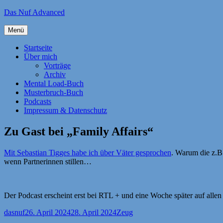
Zum
Das Nuf Advanced
Inhalt
springen
Menü
Startseite
Über mich
Vorträge
Archiv
Mental Load-Buch
Musterbruch-Buch
Podcasts
Impressum & Datenschutz
Zu Gast bei „Family Affairs“
Mit Sebastian Tigges habe ich über Väter gesprochen
. Warum die z.B
wenn Partnerinnen stillen…
Der Podcast erscheint erst bei RTL + und eine Woche später auf allen
Autor
Veröffentlicht
Kategorien
dasnuf
26. April 2024
28. April 2024
Zeug
am