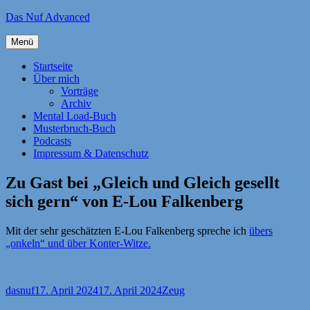
Zum
Das Nuf Advanced
Inhalt
springen
Menü
Startseite
Über mich
Vorträge
Archiv
Mental Load-Buch
Musterbruch-Buch
Podcasts
Impressum & Datenschutz
Zu Gast bei „Gleich und Gleich gesellt
sich gern“ von E-Lou Falkenberg
Mit der sehr geschätzten E-Lou Falkenberg spreche ich
übers
„onkeln“ und über Konter-Witze.
Autor
Veröffentlicht
Kategorien
dasnuf
17. April 2024
17. April 2024
Zeug
am