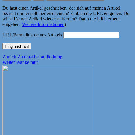
Du hast einen Artikel geschrieben, der sich auf meinen Artikel
bezieht und er soll hier erscheinen? Einfach die URL eingeben. Du
willst Deinen Artikel wieder entfernen? Dann die URL erneut
eingeben.
Weitere Informationen
)
URL/Permalink deines Artikels
Beitragsnavigation
Vorheriger
Zurück
Zu Gast bei audiodump
Nächster
Beitrag:
Weiter
Wankelmut
Beitrag: