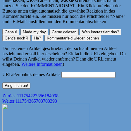
hinterlassen, wissen aber nicht, was sie schreiben sollen, dann
nutzen Sie den KOMMENTAROMAT! Ein Klick auf einen der
Buttons unten trägt automatisch die gewählte Reaktion in das
Kommentarfeld ein. Sie müssen nur noch die Pflichtfelder "Name"
und "E-Mail" ausfüllen und den Kommentar abschicken
Du hast einen Artikel geschrieben, der sich auf meinen Artikel
bezieht und er soll hier erscheinen? Einfach die URL eingeben. Du
willst Deinen Artikel wieder entfernen? Dann die URL erneut
eingeben.
Weitere Informationen
)
URL/Permalink deines Artikels
Beitragsnavigation
Vorheriger
Zurück
111754223356184998
Nächster
Beitrag:
Weiter
111754365703703393
Beitrag: