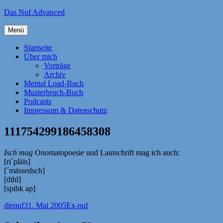
Zum
Das Nuf Advanced
Inhalt
springen
Menü
Startseite
Über mich
Vorträge
Archiv
Mental Load-Buch
Musterbruch-Buch
Podcasts
Impressum & Datenschutz
111754299186458308
Isch mag
Onomatopoesie und Lautschrift mag ich auch:
[ri´pläis]
[´mässedsch]
[dihl]
[spihk ap]
Autor
Veröffentlicht
Kategorien
dienuf
31. Mai 2005
Ex-nuf
am