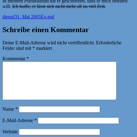
In meinem Poesiealbum hat er geschrieben, dass er mich heiraten
will.
Ich hoffe, er lässt sich nicht mehr all zu viel Zeit.
Autor
Veröffentlicht
Kategorien
dienuf
31. Mai 2005
Ex-nuf
am
Schreibe einen Kommentar
Deine E-Mail-Adresse wird nicht veröffentlicht.
Erforderliche
Felder sind mit
*
markiert
Kommentar
*
Name
*
E-Mail-Adresse
*
Website