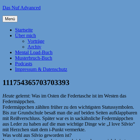
Zum
Das Nuf Advanced
Inhalt
springen
Menü
Startseite
Über mich
Vorträge
Archiv
Mental Load-Buch
Musterbruch-Buch
Podcasts
Impressum & Datenschutz
111754365703703393
Heute
gelernt: Was im Osten die Federtasche ist im Westen das
Federmäppchen.
Federmäppchen zählten früher zu den wichtigsten Statussymbolen.
Bis zur Grundschule besaß man die auf beiden Seiten aufklappbaren
mit Reißverschluss. Später war es in sackähnliche Federmäppchen
aus Leder zu haben auf die man wichtige Dinge wie „I love Silvio“
mit Herzchen statt dem i-Punkt vermerkte.
Was wohl aus Silvio geworden ist?