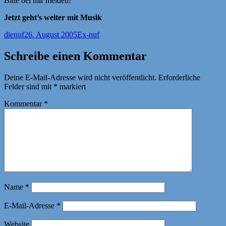
Bitte bei mir melden!
Jetzt geht’s weiter mit Musik
Autor
Veröffentlicht
Kategorien
dienuf
26. August 2005
Ex-nuf
am
Schreibe einen Kommentar
Deine E-Mail-Adresse wird nicht veröffentlicht.
Erforderliche
Felder sind mit
*
markiert
Kommentar
*
Name
*
E-Mail-Adresse
*
Website