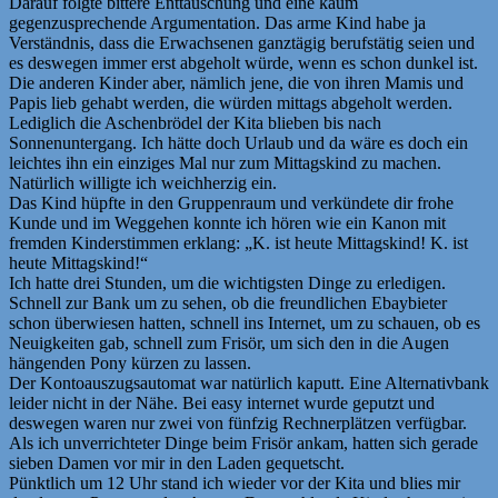
Darauf folgte bittere Enttäuschung und eine kaum
gegenzusprechende Argumentation. Das arme Kind habe ja
Verständnis, dass die Erwachsenen ganztägig berufstätig seien und
es deswegen immer erst abgeholt würde, wenn es schon dunkel ist.
Die anderen Kinder aber, nämlich jene, die von ihren Mamis und
Papis lieb gehabt werden, die würden mittags abgeholt werden.
Lediglich die Aschenbrödel der Kita blieben bis nach
Sonnenuntergang. Ich hätte doch Urlaub und da wäre es doch ein
leichtes ihn ein einziges Mal nur zum Mittagskind zu machen.
Natürlich willigte ich weichherzig ein.
Das Kind hüpfte in den Gruppenraum und verkündete dir frohe
Kunde und im Weggehen konnte ich hören wie ein Kanon mit
fremden Kinderstimmen erklang: „K. ist heute Mittagskind! K. ist
heute Mittagskind!“
Ich hatte drei Stunden, um die wichtigsten Dinge zu erledigen.
Schnell zur Bank um zu sehen, ob die freundlichen Ebaybieter
schon überwiesen hatten, schnell ins Internet, um zu schauen, ob es
Neuigkeiten gab, schnell zum Frisör, um sich den in die Augen
hängenden Pony kürzen zu lassen.
Der Kontoauszugsautomat war natürlich kaputt. Eine Alternativbank
leider nicht in der Nähe. Bei easy internet wurde geputzt und
deswegen waren nur zwei von fünfzig Rechnerplätzen verfügbar.
Als ich unverrichteter Dinge beim Frisör ankam, hatten sich gerade
sieben Damen vor mir in den Laden gequetscht.
Pünktlich um 12 Uhr stand ich wieder vor der Kita und blies mir