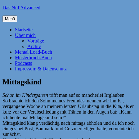
Zum
Das Nuf Advanced
Inhalt
springen
Menü
Startseite
Über mich
Vorträge
Archiv
Mental Load-Buch
Musterbruch-Buch
Podcasts
Impressum & Datenschutz
Mittagskind
Schon im Kindergarten
trifft man auf so mancherlei Irrglauben.
So brachte ich den Sohn meines Freundes, nennen wir ihn K.,
vergangene Woche an meinem letzten Urlaubstag in die Kita, als er
kurz vor der Verabschiedung mit Tränen in den Augen bat: „Kann
ich heute mal Mittagskind sein?“
Mittagskind klang verdächtig nach mittags abholen und da ich noch
einiges bei Post, Baumarkt und Co zu erledigen hatte, verneinte ich
zunächst.