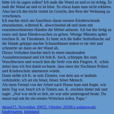
hätte ich da sagen sollen? Ich male die Wand an und es ist richtig. Er
malt die Wand an und es ist böse. So etwas kann man nicht erklären.
Also bat ich ihn leicht violett im Gesicht, den Rest der Wohnung zu
verschonen.
Ich machte mich am Anschluss daran meinen Kleiderschrank
einzuräumen, während K. abwechselnd aß und dann mit
essensbeschmierten Händen die Möbel anfasste. Ich bat ihn fertig zu
essen und dann Händewaschen zu gehen. Wenige Minuten später
erschien K. im Türrahmen. Er hatte sich die halbe Seifenflasche auf
die Hände gekippt machte Schaumblasen indem er sie rieb und
schmierte sie dann an der Wand ab.
Dieses Verhalten brachte mich in einen emotionalen
Ausnahmezustand und ich hob K. hoch, schleppte ihn zum
Waschbecken und wusch ihm die Seife von den Fingern. K. schrie
dabei dass ich fest damit rechnete, dass einer der Nachbarn Polizei
und Kinderschutz alarmieren würde.
Dann stellte ich K. in sein Zimmer, von dem aus er lauthals
verkündete, ich sei ein böser, böser, böser Mensch.
Als mein Freund von der Arbeit nach Hause kam und fragte, wie
mein Tag war, brach ich in Tränen aus. K. erschien hinter mir und
sagte: „Nuf war nicht so lieb, sie war sehr anstrengend heute. Du
musst mal mit ihr ein ernstes Wörtchen reden, Papa.“
Autor
Veröffentlicht
Kategorien
Schlagwörter
dienuf
15. November 2005
5. Oktober 2020
Ex-nuf
auswahl
,
am
kindergarten
,
kleinkind