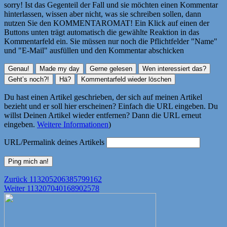
sorry! Ist das Gegenteil der Fall und sie möchten einen Kommentar
hinterlassen, wissen aber nicht, was sie schreiben sollen, dann
nutzen Sie den KOMMENTAROMAT! Ein Klick auf einen der
Buttons unten trägt automatisch die gewählte Reaktion in das
Kommentarfeld ein. Sie müssen nur noch die Pflichtfelder "Name"
und "E-Mail" ausfüllen und den Kommentar abschicken
Du hast einen Artikel geschrieben, der sich auf meinen Artikel
bezieht und er soll hier erscheinen? Einfach die URL eingeben. Du
willst Deinen Artikel wieder entfernen? Dann die URL erneut
eingeben.
Weitere Informationen
)
URL/Permalink deines Artikels
Beitragsnavigation
Vorheriger
Zurück
113205206385799162
Nächster
Beitrag:
Weiter
113207040168902578
Beitrag: