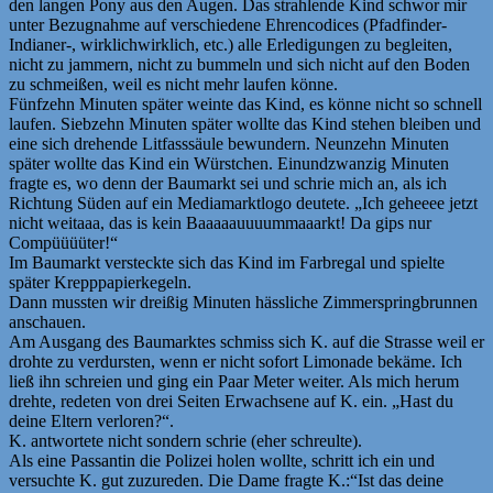
den langen Pony aus den Augen. Das strahlende Kind schwor mir
unter Bezugnahme auf verschiedene Ehrencodices (Pfadfinder-
Indianer-, wirklichwirklich, etc.) alle Erledigungen zu begleiten,
nicht zu jammern, nicht zu bummeln und sich nicht auf den Boden
zu schmeißen, weil es nicht mehr laufen könne.
Fünfzehn Minuten später weinte das Kind, es könne nicht so schnell
laufen. Siebzehn Minuten später wollte das Kind stehen bleiben und
eine sich drehende Litfasssäule bewundern. Neunzehn Minuten
später wollte das Kind ein Würstchen. Einundzwanzig Minuten
fragte es, wo denn der Baumarkt sei und schrie mich an, als ich
Richtung Süden auf ein Mediamarktlogo deutete. „Ich geheeee jetzt
nicht weitaaa, das is kein Baaaaauuuummaaarkt! Da gips nur
Compüüüüter!“
Im Baumarkt versteckte sich das Kind im Farbregal und spielte
später Krepppapierkegeln.
Dann mussten wir dreißig Minuten hässliche Zimmerspringbrunnen
anschauen.
Am Ausgang des Baumarktes schmiss sich K. auf die Strasse weil er
drohte zu verdursten, wenn er nicht sofort Limonade bekäme. Ich
ließ ihn schreien und ging ein Paar Meter weiter. Als mich herum
drehte, redeten von drei Seiten Erwachsene auf K. ein. „Hast du
deine Eltern verloren?“.
K. antwortete nicht sondern schrie (eher schreulte).
Als eine Passantin die Polizei holen wollte, schritt ich ein und
versuchte K. gut zuzureden. Die Dame fragte K.:“Ist das deine