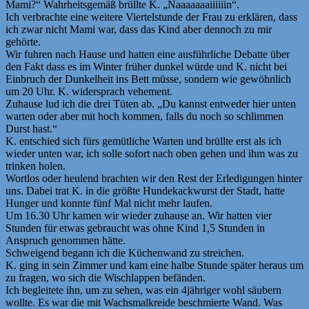
Mami?“ Wahrheitsgemäß brüllte K. „Naaaaaaaiiiiiin“.
Ich verbrachte eine weitere Viertelstunde der Frau zu erklären, dass
ich zwar nicht Mami war, dass das Kind aber dennoch zu mir
gehörte.
Wir fuhren nach Hause und hatten eine ausführliche Debatte über
den Fakt dass es im Winter früher dunkel würde und K. nicht bei
Einbruch der Dunkelheit ins Bett müsse, sondern wie gewöhnlich
um 20 Uhr. K. widersprach vehement.
Zuhause lud ich die drei Tüten ab. „Du kannst entweder hier unten
warten oder aber mit hoch kommen, falls du noch so schlimmen
Durst hast.“
K. entschied sich fürs gemütliche Warten und brüllte erst als ich
wieder unten war, ich solle sofort nach oben gehen und ihm was zu
trinken holen.
Wortlos oder heulend brachten wir den Rest der Erledigungen hinter
uns. Dabei trat K. in die größte Hundekackwurst der Stadt, hatte
Hunger und konnte fünf Mal nicht mehr laufen.
Um 16.30 Uhr kamen wir wieder zuhause an. Wir hatten vier
Stunden für etwas gebraucht was ohne Kind 1,5 Stunden in
Anspruch genommen hätte.
Schweigend begann ich die Küchenwand zu streichen.
K. ging in sein Zimmer und kam eine halbe Stunde später heraus um
zu fragen, wo sich die Wischlappen befänden.
Ich begleitete ihn, um zu sehen, was ein 4jähriger wohl säubern
wollte. Es war die mit Wachsmalkreide beschmierte Wand. Was