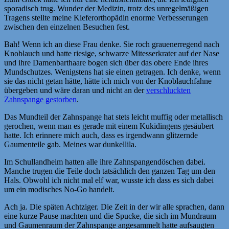
sporadisch trug. Wunder der Medizin, trotz des unregelmäßigen
Tragens stellte meine Kieferorthopädin enorme Verbesserungen
zwischen den einzelnen Besuchen fest.
Bah! Wenn ich an diese Frau denke. Sie roch grauenerregend nach
Knoblauch und hatte riesige, schwarze Mitesserkrater auf der Nase
und ihre Damenbarthaare bogen sich über das obere Ende ihres
Mundschutzes. Wenigstens hat sie einen getragen. Ich denke, wenn
sie das nicht getan hätte, hätte ich mich von der Knoblauchfahne
übergeben und wäre daran und nicht an der
verschluckten
Zahnspange gestorben
.
Das Mundteil der Zahnspange hat stets leicht muffig oder metallisch
gerochen, wenn man es gerade mit einem Kukidingens gesäubert
hatte. Ich erinnere mich auch, dass es irgendwann glitzernde
Gaumenteile gab. Meines war dunkellila.
Im Schullandheim hatten alle ihre Zahnspangendöschen dabei.
Manche trugen die Teile doch tatsächlich den ganzen Tag um den
Hals. Obwohl ich nicht mal elf war, wusste ich dass es sich dabei
um ein modisches No-Go handelt.
Ach ja. Die späten Achtziger. Die Zeit in der wir alle sprachen, dann
eine kurze Pause machten und die Spucke, die sich im Mundraum
und Gaumenraum der Zahnspange angesammelt hatte aufsaugten