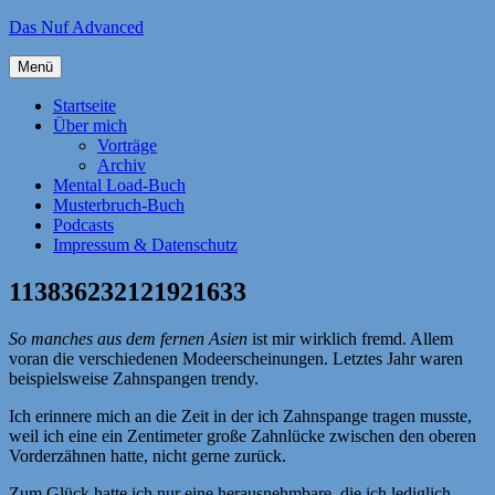
Zum
Das Nuf Advanced
Inhalt
springen
Menü
Startseite
Über mich
Vorträge
Archiv
Mental Load-Buch
Musterbruch-Buch
Podcasts
Impressum & Datenschutz
113836232121921633
So manches aus dem fernen Asien
ist mir wirklich fremd. Allem
voran die verschiedenen Modeerscheinungen. Letztes Jahr waren
beispielsweise Zahnspangen trendy.
Ich erinnere mich an die Zeit in der ich Zahnspange tragen musste,
weil ich eine ein Zentimeter große Zahnlücke zwischen den oberen
Vorderzähnen hatte, nicht gerne zurück.
Zum Glück hatte ich nur eine herausnehmbare, die ich lediglich