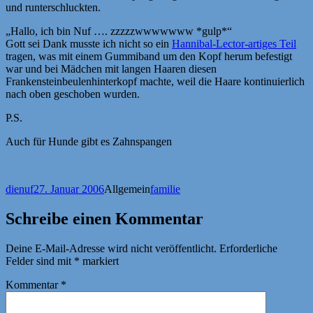
und runterschluckten.
„Hallo, ich bin Nuf …. zzzzzwwwwwww *gulp*“
Gott sei Dank musste ich nicht so ein
Hannibal-Lector-artiges Teil
tragen, was mit einem Gummiband um den Kopf herum befestigt
war und bei Mädchen mit langen Haaren diesen
Frankensteinbeulenhinterkopf machte, weil die Haare kontinuierlich
nach oben geschoben wurden.
P.S.
Auch für Hunde gibt es Zahnspangen
Autor
Veröffentlicht
Kategorien
Schlagwörter
dienuf
27. Januar 2006
Allgemein
familie
am
Schreibe einen Kommentar
Deine E-Mail-Adresse wird nicht veröffentlicht.
Erforderliche
Felder sind mit
*
markiert
Kommentar
*