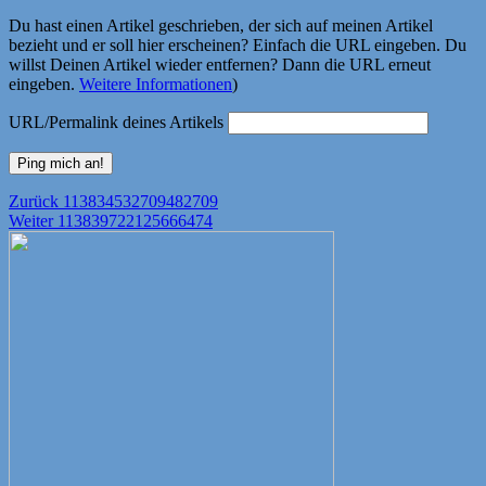
Du hast einen Artikel geschrieben, der sich auf meinen Artikel
bezieht und er soll hier erscheinen? Einfach die URL eingeben. Du
willst Deinen Artikel wieder entfernen? Dann die URL erneut
eingeben.
Weitere Informationen
)
URL/Permalink deines Artikels
Beitragsnavigation
Vorheriger
Zurück
113834532709482709
Nächster
Beitrag:
Weiter
113839722125666474
Beitrag: