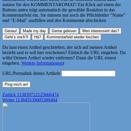
nutzen Sie den KOMMENTAROMAT! Ein Klick auf einen der
Buttons unten trägt automatisch die gewählte Reaktion in das
Kommentarfeld ein. Sie müssen nur noch die Pflichtfelder "Name"
und "E-Mail" ausfüllen und den Kommentar abschicken
Du hast einen Artikel geschrieben, der sich auf meinen Artikel
bezieht und er soll hier erscheinen? Einfach die URL eingeben. Du
willst Deinen Artikel wieder entfernen? Dann die URL erneut
eingeben.
Weitere Informationen
)
URL/Permalink deines Artikels
Beitragsnavigation
Vorheriger
Zurück
113839722125666474
Nächster
Beitrag:
Weiter
113845539605389484
Beitrag: