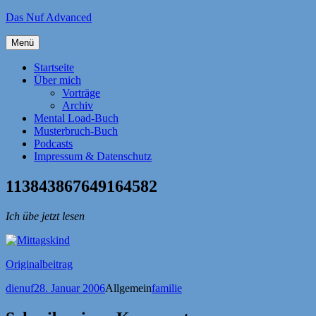
Zum
Das Nuf Advanced
Inhalt
springen
Menü
Startseite
Über mich
Vorträge
Archiv
Mental Load-Buch
Musterbruch-Buch
Podcasts
Impressum & Datenschutz
113843867649164582
Ich übe jetzt lesen
Originalbeitrag
Autor
Veröffentlicht
Kategorien
Schlagwörter
dienuf
28. Januar 2006
Allgemein
familie
am