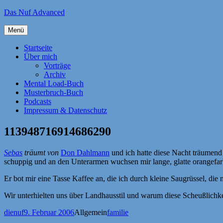
Zum
Das Nuf Advanced
Inhalt
springen
Menü
Startseite
Über mich
Vorträge
Archiv
Mental Load-Buch
Musterbruch-Buch
Podcasts
Impressum & Datenschutz
113948716914686290
Sebas
träumt von
Don Dahlmann
und ich hatte diese Nacht träumen
schuppig und an den Unterarmen wuchsen mir lange, glatte orangefa
Er bot mir eine Tasse Kaffee an, die ich durch kleine Saugrüssel, di
Wir unterhielten uns über Landhausstil und warum diese Scheußlichkei
Autor
Veröffentlicht
Kategorien
Schlagwörter
dienuf
9. Februar 2006
Allgemein
familie
am