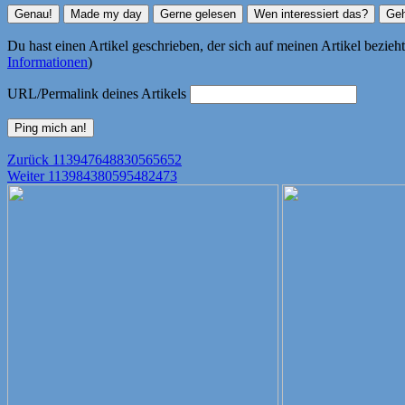
Du hast einen Artikel geschrieben, der sich auf meinen Artikel bezie
Informationen
)
URL/Permalink deines Artikels
Beitragsnavigation
Vorheriger
Zurück
113947648830565652
Nächster
Beitrag:
Weiter
113984380595482473
Beitrag: