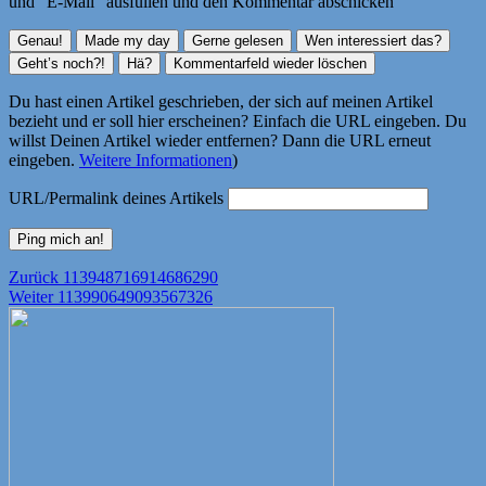
und "E-Mail" ausfüllen und den Kommentar abschicken
Du hast einen Artikel geschrieben, der sich auf meinen Artikel
bezieht und er soll hier erscheinen? Einfach die URL eingeben. Du
willst Deinen Artikel wieder entfernen? Dann die URL erneut
eingeben.
Weitere Informationen
)
URL/Permalink deines Artikels
Beitragsnavigation
Vorheriger
Zurück
113948716914686290
Nächster
Beitrag:
Weiter
113990649093567326
Beitrag: