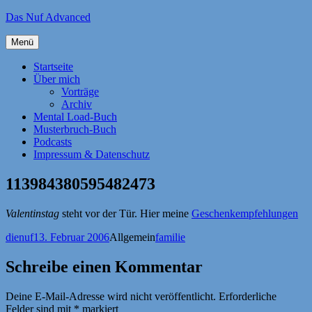
Zum
Das Nuf Advanced
Inhalt
springen
Menü
Startseite
Über mich
Vorträge
Archiv
Mental Load-Buch
Musterbruch-Buch
Podcasts
Impressum & Datenschutz
113984380595482473
Valentinstag
steht vor der Tür. Hier meine
Geschenkempfehlungen
Autor
Veröffentlicht
Kategorien
Schlagwörter
dienuf
13. Februar 2006
Allgemein
familie
am
Schreibe einen Kommentar
Deine E-Mail-Adresse wird nicht veröffentlicht.
Erforderliche
Felder sind mit
*
markiert