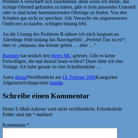
Problem A verschärft sich zunehmend, denn wenn ich meine, das
richtige Oberteil gefunden zu haben, gibt es kein passendes Unterteil
oder es sind keine harmonierenden Ohrringe zu finden. Von den
Schuhen gar nicht zu sprechen. Alle Versuche ein angemessenes
Outfit neu zu kaufen, schlugen bislang fehl.
An die Lösung des Problems B nähere ich mich langsam an.
Allerdings fehlt bislang das Bauchgefühl: „Perfekt! Das ist es!“,
eher so „mnjaaaa, das könnte gehen … aber …“
Burnster
hat neulich den
Herrn MC
gelesen. Gibt es keine
Freiwilligen, die mal dasnuf lesen wollen? Dann hätte ich eine
Vorlage. Ich habe gerade so eine Schaffenskrise …
Autor
dienuf
Veröffentlicht am
14. Februar 2006
Kategorien
Allgemein
Schlagwörter
familie
Schreibe einen Kommentar
Deine E-Mail-Adresse wird nicht veröffentlicht.
Erforderliche
Felder sind mit
*
markiert
Kommentar
*