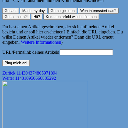
und "E-Mail" ausfüllen und den Kommentar abschicken
Du hast einen Artikel geschrieben, der sich auf meinen Artikel
bezieht und er soll hier erscheinen? Einfach die URL eingeben. Du
willst Deinen Artikel wieder entfernen? Dann die URL erneut
eingeben.
Weitere Informationen
)
URL/Permalink deines Artikels
Beitragsnavigation
Vorheriger
Zurück
114304374805971894
Nächster
Beitrag:
Weiter
114310950666885292
Beitrag: