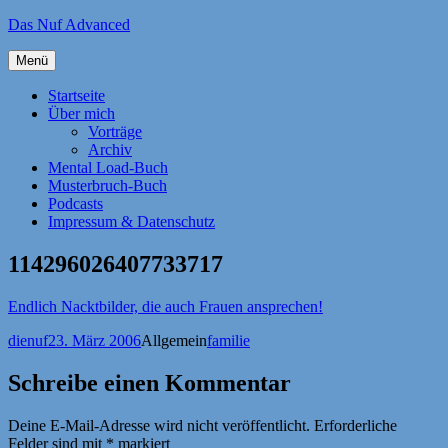
Zum
Das Nuf Advanced
Inhalt
springen
Menü
Startseite
Über mich
Vorträge
Archiv
Mental Load-Buch
Musterbruch-Buch
Podcasts
Impressum & Datenschutz
114296026407733717
Endlich Nacktbilder, die auch Frauen ansprechen!
Autor
Veröffentlicht
Kategorien
Schlagwörter
dienuf
23. März 2006
Allgemein
familie
am
Schreibe einen Kommentar
Deine E-Mail-Adresse wird nicht veröffentlicht.
Erforderliche
Felder sind mit
*
markiert