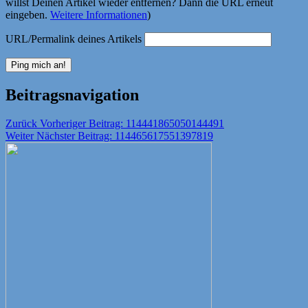
willst Deinen Artikel wieder entfernen? Dann die URL erneut
eingeben.
Weitere Informationen
)
URL/Permalink deines Artikels
Beitragsnavigation
Zurück
Vorheriger Beitrag:
114441865050144491
Weiter
Nächster Beitrag:
114465617551397819