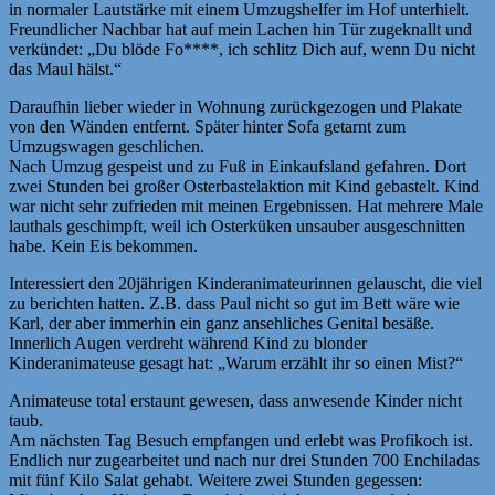
in normaler Lautstärke mit einem Umzugshelfer im Hof unterhielt.
Freundlicher Nachbar hat auf mein Lachen hin Tür zugeknallt und
verkündet: „Du blöde Fo****, ich schlitz Dich auf, wenn Du nicht
das Maul hälst.“
Daraufhin lieber wieder in Wohnung zurückgezogen und Plakate
von den Wänden entfernt. Später hinter Sofa getarnt zum
Umzugswagen geschlichen.
Nach Umzug gespeist und zu Fuß in Einkaufsland gefahren. Dort
zwei Stunden bei großer Osterbastelaktion mit Kind gebastelt. Kind
war nicht sehr zufrieden mit meinen Ergebnissen. Hat mehrere Male
lauthals geschimpft, weil ich Osterküken unsauber ausgeschnitten
habe. Kein Eis bekommen.
Interessiert den 20jährigen Kinderanimateurinnen gelauscht, die viel
zu berichten hatten. Z.B. dass Paul nicht so gut im Bett wäre wie
Karl, der aber immerhin ein ganz ansehliches Genital besäße.
Innerlich Augen verdreht während Kind zu blonder
Kinderanimateuse gesagt hat: „Warum erzählt ihr so einen Mist?“
Animateuse total erstaunt gewesen, dass anwesende Kinder nicht
taub.
Am nächsten Tag Besuch empfangen und erlebt was Profikoch ist.
Endlich nur zugearbeitet und nach nur drei Stunden 700 Enchiladas
mit fünf Kilo Salat gehabt. Weitere zwei Stunden gegessen: