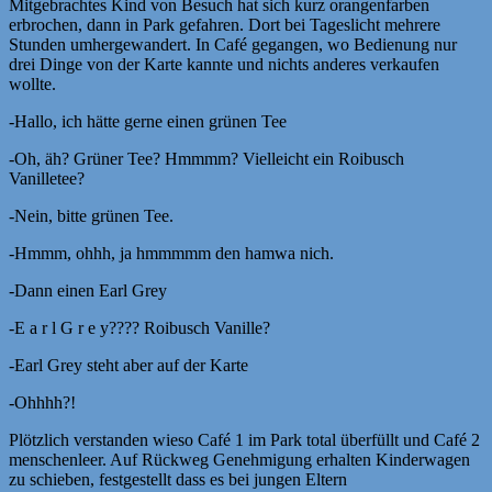
Mitgebrachtes Kind von Besuch hat sich kurz orangenfarben
erbrochen, dann in Park gefahren. Dort bei Tageslicht mehrere
Stunden umhergewandert. In Café gegangen, wo Bedienung nur
drei Dinge von der Karte kannte und nichts anderes verkaufen
wollte.
-Hallo, ich hätte gerne einen grünen Tee
-Oh, äh? Grüner Tee? Hmmmm? Vielleicht ein Roibusch
Vanilletee?
-Nein, bitte grünen Tee.
-Hmmm, ohhh, ja hmmmmm den hamwa nich.
-Dann einen Earl Grey
-E a r l G r e y???? Roibusch Vanille?
-Earl Grey steht aber auf der Karte
-Ohhhh?!
Plötzlich verstanden wieso Café 1 im Park total überfüllt und Café 2
menschenleer. Auf Rückweg Genehmigung erhalten Kinderwagen
zu schieben, festgestellt dass es bei jungen Eltern