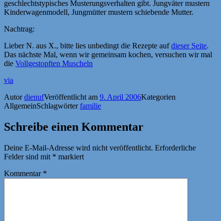
geschlechtstypisches Musterungsverhalten gibt. Jungväter mustern
Kinderwagenmodell, Jungmütter mustern schiebende Mutter.
Nachtrag:
Lieber N. aus X., bitte lies unbedingt die Rezepte auf
dieser Seite
.
Das nächste Mal, wenn wir gemeinsam kochen, versuchen wir mal
die
Vollgestopften Muscheln
via
Autor
dienuf
Veröffentlicht am
9. April 2006
Kategorien
Allgemein
Schlagwörter
familie
Schreibe einen Kommentar
Deine E-Mail-Adresse wird nicht veröffentlicht.
Erforderliche
Felder sind mit
*
markiert
Kommentar
*