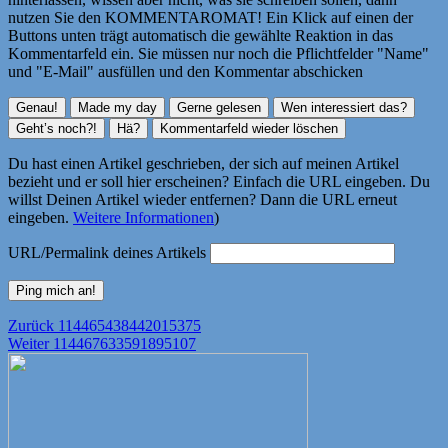
nutzen Sie den KOMMENTAROMAT! Ein Klick auf einen der
Buttons unten trägt automatisch die gewählte Reaktion in das
Kommentarfeld ein. Sie müssen nur noch die Pflichtfelder "Name"
und "E-Mail" ausfüllen und den Kommentar abschicken
Du hast einen Artikel geschrieben, der sich auf meinen Artikel
bezieht und er soll hier erscheinen? Einfach die URL eingeben. Du
willst Deinen Artikel wieder entfernen? Dann die URL erneut
eingeben.
Weitere Informationen
)
URL/Permalink deines Artikels
Beitragsnavigation
Vorheriger
Zurück
114465438442015375
Nächster
Beitrag:
Weiter
114467633591895107
Beitrag: