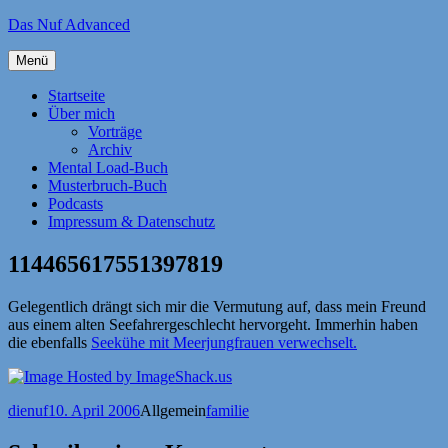
Zum
Das Nuf Advanced
Inhalt
springen
Menü
Startseite
Über mich
Vorträge
Archiv
Mental Load-Buch
Musterbruch-Buch
Podcasts
Impressum & Datenschutz
114465617551397819
Gelegentlich drängt sich mir die Vermutung auf, dass mein Freund
aus einem alten Seefahrergeschlecht hervorgeht. Immerhin haben
die ebenfalls
Seekühe mit Meerjungfrauen verwechselt.
Autor
Veröffentlicht
Kategorien
Schlagwörter
dienuf
10. April 2006
Allgemein
familie
am