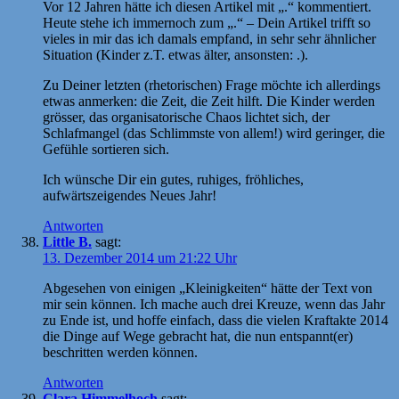
Vor 12 Jahren hätte ich diesen Artikel mit „.“ kommentiert.
Heute stehe ich immernoch zum „.“ – Dein Artikel trifft so
vieles in mir das ich damals empfand, in sehr sehr ähnlicher
Situation (Kinder z.T. etwas älter, ansonsten: .).
Zu Deiner letzten (rhetorischen) Frage möchte ich allerdings
etwas anmerken: die Zeit, die Zeit hilft. Die Kinder werden
grösser, das organisatorische Chaos lichtet sich, der
Schlafmangel (das Schlimmste von allem!) wird geringer, die
Gefühle sortieren sich.
Ich wünsche Dir ein gutes, ruhiges, fröhliches,
aufwärtszeigendes Neues Jahr!
Antworten
Little B.
sagt:
13. Dezember 2014 um 21:22 Uhr
Abgesehen von einigen „Kleinigkeiten“ hätte der Text von
mir sein können. Ich mache auch drei Kreuze, wenn das Jahr
zu Ende ist, und hoffe einfach, dass die vielen Kraftakte 2014
die Dinge auf Wege gebracht hat, die nun entspannt(er)
beschritten werden können.
Antworten
Clara Himmelhoch
sagt: