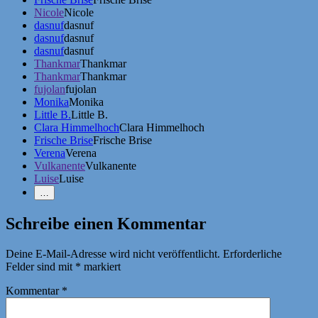
Nicole
Nicole
dasnuf
dasnuf
dasnuf
dasnuf
dasnuf
dasnuf
Thankmar
Thankmar
Thankmar
Thankmar
fujolan
fujolan
Monika
Monika
Little B.
Little B.
Clara Himmelhoch
Clara Himmelhoch
Frische Brise
Frische Brise
Verena
Verena
Vulkanente
Vulkanente
Luise
Luise
Weniger
…
Erwähnungen
zeigen
Schreibe einen Kommentar
Deine E-Mail-Adresse wird nicht veröffentlicht.
Erforderliche
Felder sind mit
*
markiert
Kommentar
*