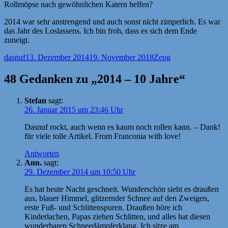
Rollmöpse nach gewöhnlichen Katern helfen?
2014 war sehr anstrengend und auch sonst nicht zimperlich. Es war
das Jahr des Loslassens. Ich bin froh, dass es sich dem Ende
zuneigt.
Autor
Veröffentlicht
Kategorien
dasnuf
13. Dezember 2014
19. November 2018
Zeug
am
48 Gedanken zu „2014 – 10 Jahre“
Stefan
sagt:
26. Januar 2015 um 23:46 Uhr
Dasnuf rockt, auch wenn es kaum noch rollen kann. – Dank!
für viele tolle Artikel. From Franconia with love!
Antworten
Ann.
sagt:
29. Dezember 2014 um 10:50 Uhr
Es hat heute Nacht geschneit. Wunderschön sieht es draußen
aus, blauer Himmel, glitzernder Schnee auf den Zweigen,
erste Fuß- und Schlittenspuren. Draußen höre ich
Kinderlachen, Papas ziehen Schlitten, und alles hat diesen
wunderbaren Schneedämpferklang. Ich sitze am