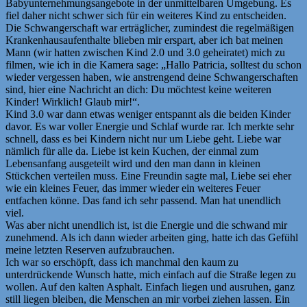
Babyunternehmungsangebote in der unmittelbaren Umgebung. Es
fiel daher nicht schwer sich für ein weiteres Kind zu entscheiden.
Die Schwangerschaft war erträglicher, zumindest die regelmäßigen
Krankenhausaufenthalte blieben mir erspart, aber ich bat meinen
Mann (wir hatten zwischen Kind 2.0 und 3.0 geheiratet) mich zu
filmen, wie ich in die Kamera sage: „Hallo Patricia, solltest du schon
wieder vergessen haben, wie anstrengend deine Schwangerschaften
sind, hier eine Nachricht an dich: Du möchtest keine weiteren
Kinder! Wirklich! Glaub mir!“.
Kind 3.0 war dann etwas weniger entspannt als die beiden Kinder
davor. Es war voller Energie und Schlaf wurde rar. Ich merkte sehr
schnell, dass es bei Kindern nicht nur um Liebe geht. Liebe war
nämlich für alle da. Liebe ist kein Kuchen, der einmal zum
Lebensanfang ausgeteilt wird und den man dann in kleinen
Stückchen verteilen muss. Eine Freundin sagte mal, Liebe sei eher
wie ein kleines Feuer, das immer wieder ein weiteres Feuer
entfachen könne. Das fand ich sehr passend. Man hat unendlich
viel.
Was aber nicht unendlich ist, ist die Energie und die schwand mir
zunehmend. Als ich dann wieder arbeiten ging, hatte ich das Gefühl
meine letzten Reserven aufzubrauchen.
Ich war so erschöpft, dass ich manchmal den kaum zu
unterdrückende Wunsch hatte, mich einfach auf die Straße legen zu
wollen. Auf den kalten Asphalt. Einfach liegen und ausruhen, ganz
still liegen bleiben, die Menschen an mir vorbei ziehen lassen. Ein