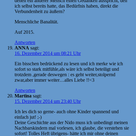
denen ein anderer Mensch einen Gedanken ausspricht, den
ich selbst bereits hatte, das Bedürfnis haben, direkt die
Verbundenheit zu äußern?
Menschliche Banalität.
Auf 2015.
Antworten
ANNA
sagt:
16. Dezember 2014 um 08:21 Uhr
Ein bisschen bedrückend zu lesen und ich merke wie ich
sofort so stark mitfühle,als wäre ich selbst beteiligt und
trotzdem ,gerade deswegen : es geht weiter,stolpernd
zwar,aber immer weiter…alles Liebe !!<3
Antworten
Martina
sagt:
15. Dezember 2014 um 23:40 Uhr
Ich les dich so gerne- auch ohne Kinder spannend und
einfach jut! ;-)
Deine Geschichte aus der Nido muss ich unbedingt meinen
Nachbarskindern mal vorlesen, ich glaube, die verstehen sie
sofort! Tolles Heft übrigens- hätte ich mir ohne deinen