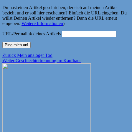
Du hast einen Artikel geschrieben, der sich auf meinen Artikel
bezieht und er soll hier erscheinen? Einfach die URL eingeben. Du
willst Deinen Artikel wieder entfernen? Dann die URL erneut
eingeben.
Weitere Informationen
)
URL/Permalink deines Artikels
Beitragsnavigation
Vorheriger
Zurück
Mein analoger Tod
Nächster
Beitrag:
Weiter
Geschlechtertrennung im Kaufhaus
Beitrag: