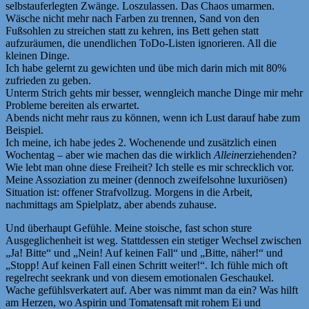
selbstauferlegten Zwänge. Loszulassen. Das Chaos umarmen.
Wäsche nicht mehr nach Farben zu trennen, Sand von den
Fußsohlen zu streichen statt zu kehren, ins Bett gehen statt
aufzuräumen, die unendlichen ToDo-Listen ignorieren. All die
kleinen Dinge.
Ich habe gelernt zu gewichten und übe mich darin mich mit 80%
zufrieden zu geben.
Unterm Strich gehts mir besser, wenngleich manche Dinge mir mehr
Probleme bereiten als erwartet.
Abends nicht mehr raus zu können, wenn ich Lust darauf habe zum
Beispiel.
Ich meine, ich habe jedes 2. Wochenende und zusätzlich einen
Wochentag – aber wie machen das die wirklich
Allein
erziehenden?
Wie lebt man ohne diese Freiheit? Ich stelle es mir schrecklich vor.
Meine Assoziation zu meiner (dennoch zweifelsohne luxuriösen)
Situation ist: offener Strafvollzug. Morgens in die Arbeit,
nachmittags am Spielplatz, aber abends zuhause.
Und überhaupt Gefühle. Meine stoische, fast schon sture
Ausgeglichenheit ist weg. Stattdessen ein stetiger Wechsel zwischen
„Ja! Bitte“ und „Nein! Auf keinen Fall“ und „Bitte, näher!“ und
„Stopp! Auf keinen Fall einen Schritt weiter!“. Ich fühle mich oft
regelrecht seekrank und von diesem emotionalen Geschaukel.
Wache gefühlsverkatert auf. Aber was nimmt man da ein? Was hilft
am Herzen, wo Aspirin und Tomatensaft mit rohem Ei und