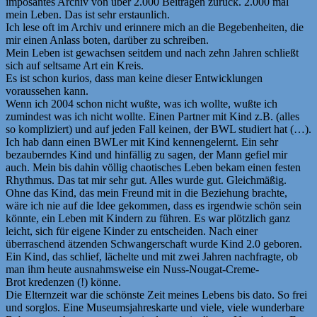
imposantes Archiv von über 2.000 Beiträgen zurück. 2.000 mal
mein Leben. Das ist sehr erstaunlich.
Ich lese oft im Archiv und erinnere mich an die Begebenheiten, die
mir einen Anlass boten, darüber zu schreiben.
Mein Leben ist gewachsen seitdem und nach zehn Jahren schließt
sich auf seltsame Art ein Kreis.
Es ist schon kurios, dass man keine dieser Entwicklungen
voraussehen kann.
Wenn ich 2004 schon nicht wußte, was ich wollte, wußte ich
zumindest was ich nicht wollte. Einen Partner mit Kind z.B. (alles
so kompliziert) und auf jeden Fall keinen, der BWL studiert hat (…).
Ich hab dann einen BWLer mit Kind kennengelernt. Ein sehr
bezauberndes Kind und hinfällig zu sagen, der Mann gefiel mir
auch. Mein bis dahin völlig chaotisches Leben bekam einen festen
Rhythmus. Das tat mir sehr gut. Alles wurde gut. Gleichmäßig.
Ohne das Kind, das mein Freund mit in die Beziehung brachte,
wäre ich nie auf die Idee gekommen, dass es irgendwie schön sein
könnte, ein Leben mit Kindern zu führen. Es war plötzlich ganz
leicht, sich für eigene Kinder zu entscheiden. Nach einer
überraschend ätzenden Schwangerschaft wurde Kind 2.0 geboren.
Ein Kind, das schlief, lächelte und mit zwei Jahren nachfragte, ob
man ihm heute ausnahmsweise ein Nuss-Nougat-Creme-
Brot kredenzen (!) könne.
Die Elternzeit war die schönste Zeit meines Lebens bis dato. So frei
und sorglos. Eine Museumsjahreskarte und viele, viele wunderbare