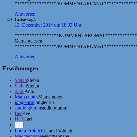
*****************/KOMMENTAROMAT**************
Antworten
Luise
sagt:
13. Dezember 2014 um 18:33 Uhr
******************KOMMENTAROMAT*************
Gerne gelesen
*****************/KOMMENTAROMAT**************
Antworten
Erwähnungen
Stefan
Stefan
Stefan
Stefan
Ann.
Ann.
Mama notes
Mama notes
jongleurin
jongleurin
studio glumm
studio glumm
Bee
Bee
Hari
Hari
Mehr
…
Erwähnungen
Laura Fröhlich
Laura Fröhlich
zeigen
Mädchenpapa
Mädchenpapa