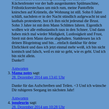
Küchenfenster vor der halb ausgeräumten Spülmaschine,
Frühstücksrestechaos um mich rum, meine Pantoffeln
knirschen auf Krümeln, die Wohnung ist still. Sohn 0 Jahre
schläft, nachdem er in der Nacht stündlich aufgewacht ist und
lauthals protestierte, bot ich ihm nicht jedesmal die Brust.
Sohn 3 Jahre ist mit dem Mann Schlitten fahren. Eigentlich
wollten wir alle enthusiastisch raus in den Schnee. Und dann
haben mich mal wieder Müdigkeit, Lustlosigkeit und Frust,
Streit mit dem Mann davon abgehalten. Stattdessen las ich
deinen Blogeintrag und bin…einfach dankbar für deine
Ehrlichkeit und dass ich jetzt einmal mehr weiß, ich bin nicht
komisch und falsch, weil es mir so geht, wie es geht. Und ich
bin nicht allein.
Danke!!
Antworten
Mama notes
sagt:
28. Dezember 2014 um 13:41 Uhr
Danke für das Aufschreiben und Teilen. <3 Und ich wünsche
Dir ruhigeren Seegang im nächsten Jahr!
Antworten
jongleurin
sagt:
28. Dezember 2014 um 10:28 Uhr