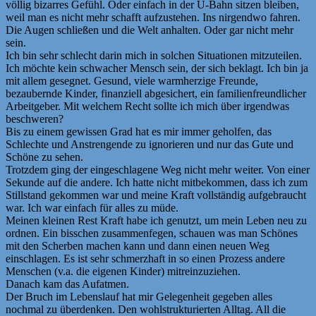
völlig bizarres Gefühl. Oder einfach in der U-Bahn sitzen bleiben,
weil man es nicht mehr schafft aufzustehen. Ins nirgendwo fahren.
Die Augen schließen und die Welt anhalten. Oder gar nicht mehr
sein.
Ich bin sehr schlecht darin mich in solchen Situationen mitzuteilen.
Ich möchte kein schwacher Mensch sein, der sich beklagt. Ich bin ja
mit allem gesegnet. Gesund, viele warmherzige Freunde,
bezaubernde Kinder, finanziell abgesichert, ein familienfreundlicher
Arbeitgeber. Mit welchem Recht sollte ich mich über irgendwas
beschweren?
Bis zu einem gewissen Grad hat es mir immer geholfen, das
Schlechte und Anstrengende zu ignorieren und nur das Gute und
Schöne zu sehen.
Trotzdem ging der eingeschlagene Weg nicht mehr weiter. Von einer
Sekunde auf die andere. Ich hatte nicht mitbekommen, dass ich zum
Stillstand gekommen war und meine Kraft vollständig aufgebraucht
war. Ich war einfach für alles zu müde.
Meinen kleinen Rest Kraft habe ich genutzt, um mein Leben neu zu
ordnen. Ein bisschen zusammenfegen, schauen was man Schönes
mit den Scherben machen kann und dann einen neuen Weg
einschlagen. Es ist sehr schmerzhaft in so einen Prozess andere
Menschen (v.a. die eigenen Kinder) mitreinzuziehen.
Danach kam das Aufatmen.
Der Bruch im Lebenslauf hat mir Gelegenheit gegeben alles
nochmal zu überdenken. Den wohlstrukturierten Alltag. All die