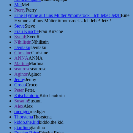
Mel
Mel
Pterry
Pterry
Eine Hymne auf uns Mütter #momsrock - Ich lebe! Jetzt!
Eine
Hymne auf uns Mütter #momsrock - Ich lebe! Jetzt!
Steve
Steve
Frau Kirsche
Frau Kirsche
SvenR
SvenR
Nihilistin
Nihilistin
Dentaku
Dentaku
Christine
Christine
ANNA
ANNA
Martina
Martina
seanrose
seanrose
Aginor
Aginor
Jenny
Jenny
Croco
Croco
Peter.
Peter.
Kitschautorin
Kitschautorin
Susann
Susann
Alex
Alex
ruediger
ruediger
Thorstena
Thorstena
kiddo.the.kid
kiddo.the.kid
giardino
giardino
Frische Brise
Frische Brise