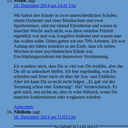
SvenR
sagt:
16. Dezember 2014 um 14:41 Uhr
Wir haben drei Kinder in zwei unterschiedlichen Schulen,
einem Orchester und einer Musikschule und zwei
Sportvereinen, sind nur einmal Elternbeirat und wissen in
mancher Woche auch nicht, was diese ominöse Freizeit
eigentlich war und was Ausgehen bedeutet und warum man
das wollen sollte. Dabei gehen wir nur 70% Arbeiten. Ich war
Anfang des Jahres trotzdem so am Ende, dass ich sieben
Wochen in einer psychiatrischen Klinik war.
Erschöpfungssyndrom mit depressiver Verstimmung.
Ich wundere mich, dass Du so viel von Dir erzählst, aber das
Du oft so unkonkret bleibst. Ich lese regelmäßig, was Du
schreibst und freue mich oft über die Aus- und Einblicke.
Aber ich kann Dir so recht nicht folgen. „Es gab vor der
Trennung schon eine Änderung“. Hä? Versteschnisch. Es
geht mich, uns nichts an, aber es wäre hilfreich, wenn Du
manches konkretisieren oder weglassen würdest.
Antworten
Nihilistin
sagt:
16. Dezember 2014 um 11:03 Uhr
******************KOMMENTAROMAT*************