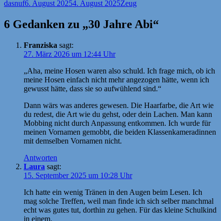
Autor
Veröffentlicht
Kategorien
dasnuf
6. August 2025
4. August 2025
Zeug
am
6 Gedanken zu „30 Jahre Abi“
Franziska
sagt:
27. März 2026 um 12:44 Uhr
„Aha, meine Hosen waren also schuld. Ich frage mich, ob ich
meine Hosen einfach nicht mehr angezogen hätte, wenn ich
gewusst hätte, dass sie so aufwühlend sind.“
Dann wärs was anderes gewesen. Die Haarfarbe, die Art wie
du redest, die Art wie du gehst, oder dein Lachen. Man kann
Mobbing nicht durch Anpassung entkommen. Ich wurde für
meinen Vornamen gemobbt, die beiden Klassenkameradinnen
mit demselben Vornamen nicht.
Antworten
Laura
sagt:
15. September 2025 um 10:28 Uhr
Ich hatte ein wenig Tränen in den Augen beim Lesen. Ich
mag solche Treffen, weil man finde ich sich selber manchmal
echt was gutes tut, dorthin zu gehen. Für das kleine Schulkind
in einem.