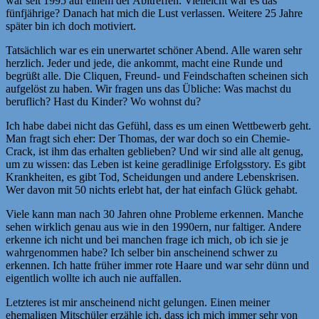
war seit 1995 auf einem der Abitreffen. Vielleicht war es das
fünfjährige? Danach hat mich die Lust verlassen. Weitere 25 Jahre
später bin ich doch motiviert.
Tatsächlich war es ein unerwartet schöner Abend. Alle waren sehr
herzlich. Jeder und jede, die ankommt, macht eine Runde und
begrüßt alle. Die Cliquen, Freund- und Feindschaften scheinen sich
aufgelöst zu haben. Wir fragen uns das Übliche: Was machst du
beruflich? Hast du Kinder? Wo wohnst du?
Ich habe dabei nicht das Gefühl, dass es um einen Wettbewerb geht.
Man fragt sich eher: Der Thomas, der war doch so ein Chemie-
Crack, ist ihm das erhalten geblieben? Und wir sind alle alt genug,
um zu wissen: das Leben ist keine geradlinige Erfolgsstory. Es gibt
Krankheiten, es gibt Tod, Scheidungen und andere Lebenskrisen.
Wer davon mit 50 nichts erlebt hat, der hat einfach Glück gehabt.
Viele kann man nach 30 Jahren ohne Probleme erkennen. Manche
sehen wirklich genau aus wie in den 1990ern, nur faltiger. Andere
erkenne ich nicht und bei manchen frage ich mich, ob ich sie je
wahrgenommen habe? Ich selber bin anscheinend schwer zu
erkennen. Ich hatte früher immer rote Haare und war sehr dünn und
eigentlich wollte ich auch nie auffallen.
Letzteres ist mir anscheinend nicht gelungen. Einen meiner
ehemaligen Mitschüler erzähle ich, dass ich mich immer sehr von