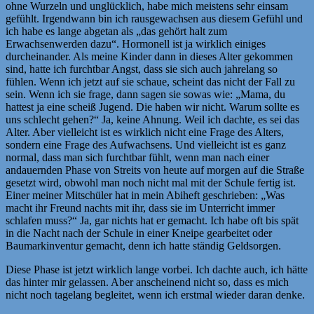
ohne Wurzeln und unglücklich, habe mich meistens sehr einsam
gefühlt. Irgendwann bin ich rausgewachsen aus diesem Gefühl und
ich habe es lange abgetan als „das gehört halt zum
Erwachsenwerden dazu“. Hormonell ist ja wirklich einiges
durcheinander. Als meine Kinder dann in dieses Alter gekommen
sind, hatte ich furchtbar Angst, dass sie sich auch jahrelang so
fühlen. Wenn ich jetzt auf sie schaue, scheint das nicht der Fall zu
sein. Wenn ich sie frage, dann sagen sie sowas wie: „Mama, du
hattest ja eine scheiß Jugend. Die haben wir nicht. Warum sollte es
uns schlecht gehen?“ Ja, keine Ahnung. Weil ich dachte, es sei das
Alter. Aber vielleicht ist es wirklich nicht eine Frage des Alters,
sondern eine Frage des Aufwachsens. Und vielleicht ist es ganz
normal, dass man sich furchtbar fühlt, wenn man nach einer
andauernden Phase von Streits von heute auf morgen auf die Straße
gesetzt wird, obwohl man noch nicht mal mit der Schule fertig ist.
Einer meiner Mitschüler hat in mein Abiheft geschrieben: „Was
macht ihr Freund nachts mit ihr, dass sie im Unterricht immer
schlafen muss?“ Ja, gar nichts hat er gemacht. Ich habe oft bis spät
in die Nacht nach der Schule in einer Kneipe gearbeitet oder
Baumarkinventur gemacht, denn ich hatte ständig Geldsorgen.
Diese Phase ist jetzt wirklich lange vorbei. Ich dachte auch, ich hätte
das hinter mir gelassen. Aber anscheinend nicht so, dass es mich
nicht noch tagelang begleitet, wenn ich erstmal wieder daran denke.