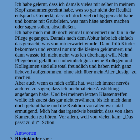
Ich habe gelernt, dass ich damals vieles mir selber in meinem
Kopf zusammengereimt habe, was so gar nicht der Realität
entsprach. Gemerkt, dass ich doch viel richtig gemacht habe
und konnte mit Grübeleien, was man hätte anders machen
oder sagen sollen, abschließen.
Ich habe mich mit 40 noch einmal umorientiert und bin in die
Pflege gegangen. Damals nach dem Abitur habe ich einfach
das gemacht, was von mir erwartet wurde. Dann früh Kinder
bekommen und erstmal nur um die kleinen gekümmert, und
dann wusste ich nicht mehr, was ich überhaupt will. Mein
Pflegeberuf gefällt mir unheimlich gut. meine Kollegen und
Kolleginnen sind alle total freundlich und haben mich ganz
liebevoll aufgenommen, ohne sich über mein Alter „lustig“ zu
machen.
Aber auch wenn es mich erfüllt hat, war ich immer nervös
anderen zu sagen, dass ich nochmal eine Ausbildung
angefangen habe. Und bei meinem letzten Klassentreffen
wollte ich zuerst das gar nicht erwähnen, bis ich mich dann
doch getraut habe und die Reaktion von allen war total
ermutigend. Mich hat das irgendwie bestärkt, dass von alten
Kameraden zu hören. Vor allem, weil von vielen kam: „Das
passt zu dir“. Schön.
Antworten
Rheinländer
sagt: