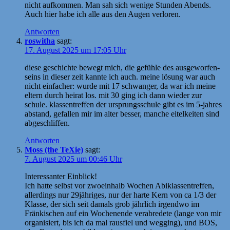
nicht aufkommen. Man sah sich wenige Stunden Abends.
Auch hier habe ich alle aus den Augen verloren.
Antworten
roswitha
sagt:
17. August 2025 um 17:05 Uhr
diese geschichte bewegt mich, die gefühle des ausgeworfen-
seins in dieser zeit kannte ich auch. meine lösung war auch
nicht einfacher: wurde mit 17 schwanger, da war ich meine
eltern durch heirat los. mit 30 ging ich dann wieder zur
schule. klassentreffen der ursprungsschule gibt es im 5-jahres
abstand, gefallen mir im alter besser, manche eitelkeiten sind
abgeschliffen.
Antworten
Moss (the TeXie)
sagt:
7. August 2025 um 00:46 Uhr
Interessanter Einblick!
Ich hatte selbst vor zwoeinhalb Wochen Abiklassentreffen,
allerdings nur 29jähriges, nur der harte Kern von ca 1/3 der
Klasse, der sich seit damals grob jährlich irgendwo im
Fränkischen auf ein Wochenende verabredete (lange von mir
organisiert, bis ich da mal rausfiel und wegging), und BOS,