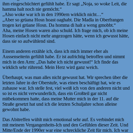
ihm eingeschüchtert gefühlt habe. Er sagt „Noja, so woke Leit, die
hamma halt noch nie gemöcht.“
„Also woke war ich in den 1990ern wirklich nicht…“
„Aber so grüana Hosn hoast oaghabt. Die Madla in Oberfrangen
trogen kei grüane Hosn. Da homma di halt a weng gmobbt.“
Aha, meine Hosen waren also schuld. Ich frage mich, ob ich meine
Hosen einfach nicht mehr angezogen hätte, wenn ich gewusst hätte,
dass sie so aufwühlend sind.
Einem anderen erzähle ich, dass ich mich immer eher als
Aussenseiterin gefühlt habe. Er ist aufrichtig betroffen und nimmt
mich in den Arm: „Das habe ich nicht gewusst!“ Ich finde das
wirklich sehr rührend. Mein Herz wird ganz weich.
Überhaupt, was man alles nicht gewusst hat. Wir sprechen über die
letzten Jahre in der Oberstufe, was einen beschäftigt hat, wie es
zuhause war. Ich stelle fest, viel weiß ich von den anderen nicht und
so ist es nicht verwunderlich, dass ein Großteil gar nicht
mitbekommen hatte, dass meine Mutter mich in der 11. auf die
Straße gesetzt hat und ich die letzten Schuljahre schon alleine
gewohnt habe.
Das Abitreffen wühlt mich emotional sehr auf. Es verbindet mich
mit meinem Vergangenheits-Ich und den Gefühlen dieser Zeit. Und
Mitte/Ende der 1990er war eine schreckliche Zeit für mich. Ich war