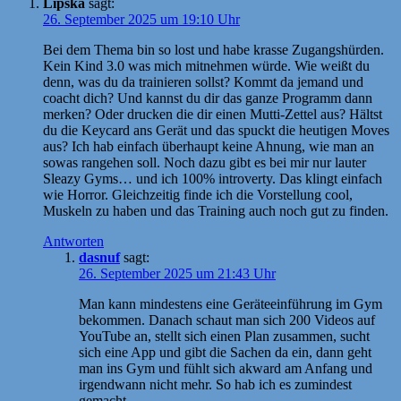
Lipska
sagt:
26. September 2025 um 19:10 Uhr
Bei dem Thema bin so lost und habe krasse Zugangshürden.
Kein Kind 3.0 was mich mitnehmen würde. Wie weißt du
denn, was du da trainieren sollst? Kommt da jemand und
coacht dich? Und kannst du dir das ganze Programm dann
merken? Oder drucken die dir einen Mutti-Zettel aus? Hältst
du die Keycard ans Gerät und das spuckt die heutigen Moves
aus? Ich hab einfach überhaupt keine Ahnung, wie man an
sowas rangehen soll. Noch dazu gibt es bei mir nur lauter
Sleazy Gyms… und ich 100% introverty. Das klingt einfach
wie Horror. Gleichzeitig finde ich die Vorstellung cool,
Muskeln zu haben und das Training auch noch gut zu finden.
Antworten
dasnuf
sagt:
26. September 2025 um 21:43 Uhr
Man kann mindestens eine Geräteeinführung im Gym
bekommen. Danach schaut man sich 200 Videos auf
YouTube an, stellt sich einen Plan zusammen, sucht
sich eine App und gibt die Sachen da ein, dann geht
man ins Gym und fühlt sich akward am Anfang und
irgendwann nicht mehr. So hab ich es zumindest
gemacht.