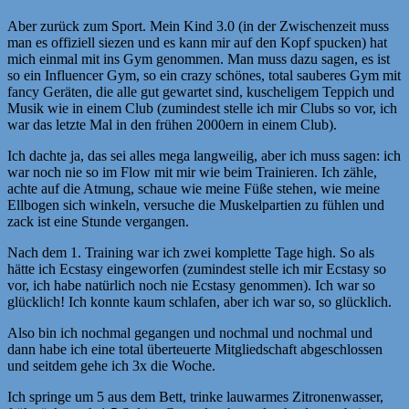
Aber zurück zum Sport. Mein Kind 3.0 (in der Zwischenzeit muss
man es offiziell siezen und es kann mir auf den Kopf spucken) hat
mich einmal mit ins Gym genommen. Man muss dazu sagen, es ist
so ein Influencer Gym, so ein crazy schönes, total sauberes Gym mit
fancy Geräten, die alle gut gewartet sind, kuscheligem Teppich und
Musik wie in einem Club (zumindest stelle ich mir Clubs so vor, ich
war das letzte Mal in den frühen 2000ern in einem Club).
Ich dachte ja, das sei alles mega langweilig, aber ich muss sagen: ich
war noch nie so im Flow mit mir wie beim Trainieren. Ich zähle,
achte auf die Atmung, schaue wie meine Füße stehen, wie meine
Ellbogen sich winkeln, versuche die Muskelpartien zu fühlen und
zack ist eine Stunde vergangen.
Nach dem 1. Training war ich zwei komplette Tage high. So als
hätte ich Ecstasy eingeworfen (zumindest stelle ich mir Ecstasy so
vor, ich habe natürlich noch nie Ecstasy genommen). Ich war so
glücklich! Ich konnte kaum schlafen, aber ich war so, so glücklich.
Also bin ich nochmal gegangen und nochmal und nochmal und
dann habe ich eine total überteuerte Mitgliedschaft abgeschlossen
und seitdem gehe ich 3x die Woche.
Ich springe um 5 aus dem Bett, trinke lauwarmes Zitronenwasser,