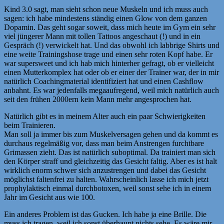
Kind 3.0 sagt, man sieht schon neue Muskeln und ich muss auch
sagen: ich habe mindestens ständig einen Glow von dem ganzen
Dopamin. Das geht sogar soweit, dass mich heute im Gym ein sehr
viel jüngerer Mann mit tollen Tattoos angeschaut (!) und in ein
Gespräch (!) verwickelt hat. Und das obwohl ich labbrige Shirts und
eine weite Trainingshose trage und einen sehr roten Kopf habe. Er
war supersweet und ich hab mich hinterher gefragt, ob er vielleicht
einen Mutterkomplex hat oder ob er einer der Trainer war, der in mir
natürlich Coachingmaterial identifiziert hat und einen Cashflow
anbahnt. Es war jedenfalls megaaufregend, weil mich natürlich auch
seit den frühen 2000ern kein Mann mehr angesprochen hat.
Natürlich gibt es in meinem Alter auch ein paar Schwierigkeiten
beim Trainieren.
Man soll ja immer bis zum Muskelversagen gehen und da kommt es
durchaus regelmäßig vor, dass man beim Anstrengen furchtbare
Grimassen zieht. Das ist natürlich suboptimal. Da trainiert man sich
den Körper straff und gleichzeitig das Gesicht faltig. Aber es ist halt
wirklich enorm schwer sich anzustrengen und dabei das Gesicht
möglichst faltenfrei zu halten. Wahrscheinlich lasse ich mich jetzt
prophylaktisch einmal durchbotoxen, weil sonst sehe ich in einem
Jahr im Gesicht aus wie 100.
Ein anderes Problem ist das Gucken. Ich habe ja eine Brille. Die
muss ich tragen, weil ich sonst überhaupt nichts sehe. Es wäre mir