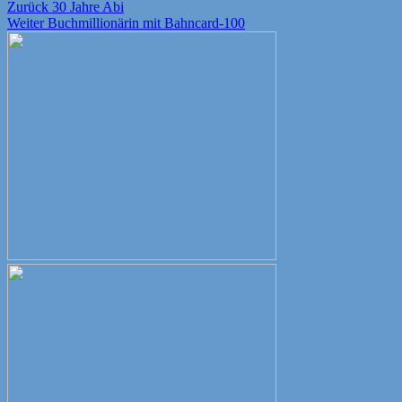
Beitragsnavigation
Vorheriger
Zurück
30 Jahre Abi
Nächster
Beitrag:
Weiter
Buchmillionärin mit Bahncard-100
Beitrag: