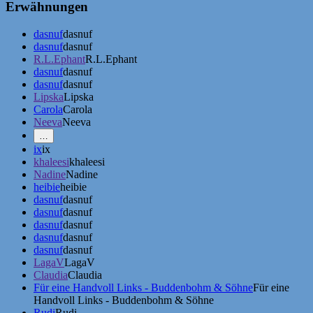
Erwähnungen
dasnuf
dasnuf
dasnuf
dasnuf
R.L.Ephant
R.L.Ephant
dasnuf
dasnuf
dasnuf
dasnuf
Lipska
Lipska
Carola
Carola
Neeva
Neeva
Mehr
…
Erwähnungen
ix
ix
zeigen
khaleesi
khaleesi
Nadine
Nadine
heibie
heibie
dasnuf
dasnuf
dasnuf
dasnuf
dasnuf
dasnuf
dasnuf
dasnuf
dasnuf
dasnuf
LagaV
LagaV
Claudia
Claudia
Für eine Handvoll Links - Buddenbohm & Söhne
Für eine
Handvoll Links - Buddenbohm & Söhne
Rudi
Rudi