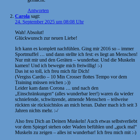
Antworten
Carola
sagt:
24. September 2025 um 08:08 Uhr
Wah! Absolut!
Glückwunsch zur neuen Liebe!
Ich kann es komplett nachfühlen. Ging mir 2016 so – immer
Sportmuffel … und dann stellte ich fest: es liegt an Menschen!
Nur mit mir und den Geräten – wunderbar. Und die Muskeln
kamen! Und ich bewegte mich freiwillig! :-)
Das ist so toll, ich freu mich für Dich!
(Vergiss Cardio – 10 Min Crosser flottes Tempo vor dem
Training müssen reichen ;-))
Leider kam dann Corona … und nach den
„Einschränkungen“ (alles wunderbar leer!) waren da wieder
schniefende, schwitzende, atmende Menschen – teilweise
rückten sie rücksichtslos an mich heran. Daher mach ich seit 3
Jahren nichts mehr. :-/
Also freu Dich an Deinen Muskeln! Auch etwas selbstverliebt
vor dem Spiegel stehen oder Waden befühlen und „guck mal“
Muskeln zu zeigen – alles ist wunderbar! Ich freu mich mit :-)