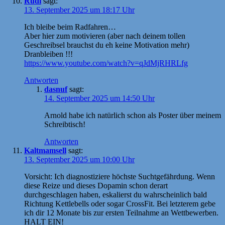
Rudi
sagt:
13. September 2025 um 18:17 Uhr
Ich bleibe beim Radfahren…
Aber hier zum motivieren (aber nach deinem tollen
Geschreibsel brauchst du eh keine Motivation mehr)
Dranbleiben !!!
https://www.youtube.com/watch?v=qJdMjRHRLfg
Antworten
dasnuf
sagt:
14. September 2025 um 14:50 Uhr
Arnold habe ich natürlich schon als Poster über meinem
Schreibtisch!
Antworten
Kaltmamsell
sagt:
13. September 2025 um 10:00 Uhr
Vorsicht: Ich diagnostiziere höchste Suchtgefährdung. Wenn
diese Reize und dieses Dopamin schon derart
durchgeschlagen haben, eskalierst du wahrscheinlich bald
Richtung Kettlebells oder sogar CrossFit. Bei letzterem gebe
ich dir 12 Monate bis zur ersten Teilnahme an Wettbewerben.
HALT EIN!