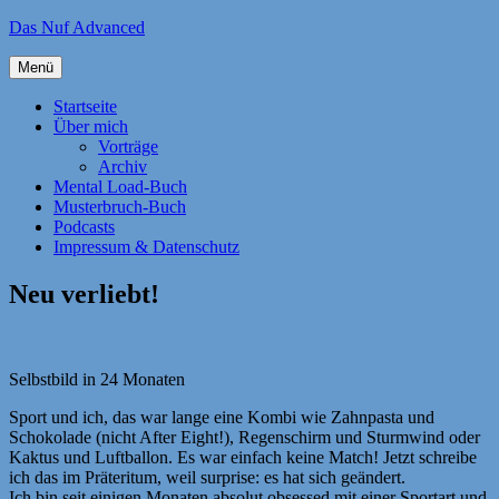
Zum
Das Nuf Advanced
Inhalt
springen
Menü
Startseite
Über mich
Vorträge
Archiv
Mental Load-Buch
Musterbruch-Buch
Podcasts
Impressum & Datenschutz
Neu verliebt!
Selbstbild in 24 Monaten
Sport und ich, das war lange eine Kombi wie Zahnpasta und
Schokolade (nicht After Eight!), Regenschirm und Sturmwind oder
Kaktus und Luftballon. Es war einfach keine Match! Jetzt schreibe
ich das im Präteritum, weil surprise: es hat sich geändert.
Ich bin seit einigen Monaten absolut obsessed mit einer Sportart und