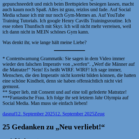
gepunchneedelt und mich beim Brettspielen besiegen lassen, macht
auch kaum noch Spaß. Alles ist grau, reizlos und fade. Auf Social
Media schaue ich mir nur noch Gym-Memes an. Auf YouTube
Training Tutorials. Ich google Henry Cavills Trainingsroutine. Ich
esse rohen Thunfisch mit Skyr. Ich will nicht mehr verreisen, weil
ich dann nicht in MEIN schönes Gym kann.
Was denkt ihr, wie lange hält meine Liebe?
* Contentwarnung Grammatik: Sie sagen in dem Video immer
wieder den falschen Imperativ von „werfen“. „Werf die Männer auf
die Matratze!“ Nein! Es heißt WIRF. WIRF! Ich sage immer,
Menschen, die den Imperativ nicht korrekt bilden können, die hatten
eine schöne Kindheit, denn sie haben offensichtlich nicht viel
gemusst.
** Super lieb, mit Consent und auf eine toll gefederte Matratze!
***Fantastische Frau. Ich folge ihr seit letztem Jahr Olympia auf
Social Media. Man muss sie einfach lieben!
Autor
Veröffentlicht
Kategorien
dasnuf
12. September 2025
12. September 2025
Zeug
am
25 Gedanken zu „Neu verliebt!“