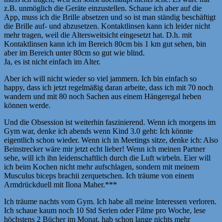
z.B. unmöglich die Geräte einzustellen. Schaue ich aber auf die
App, muss ich die Brille absetzen und so ist man ständig beschäftigt
die Brille auf- und abzusetzen. Kontaktlinsen kann ich leider nicht
mehr tragen, weil die Altersweitsicht eingesetzt hat. D.h. mit
Kontaktlinsen kann ich im Bereich 80cm bis 1 km gut sehen, bin
aber im Bereich unter 80cm so gut wie blind.
Ja, es ist nicht einfach im Alter.
Aber ich will nicht wieder so viel jammern. Ich bin einfach so
happy, dass ich jetzt regelmäßig daran arbeite, dass ich mit 70 noch
wandern und mit 80 noch Sachen aus einem Hängeregal heben
können werde.
Und die Obsession ist weiterhin faszinierend. Wenn ich morgens im
Gym war, denke ich abends wenn Kind 3.0 geht: Ich könnte
eigentlich schon wieder. Wenn ich in Meetings sitze, denke ich: Also
Beinstrecker wäre mir jetzt echt lieber! Wenn ich meinen Partner
sehe, will ich ihn leidenschaftlich durch die Luft wirbeln. Eier will
ich beim Kochen nicht mehr aufschlagen, sondern mit meinem
Musculus biceps brachii zerquetschen. Ich träume von einem
Armdrückduell mit Ilona Maher.***
Ich träume nachts vom Gym. Ich habe all meine Interessen verloren.
Ich schaue kaum noch 10 Std Serien oder Filme pro Woche, lese
höchstens 2 Bücher im Monat, hab schon lange nichts mehr