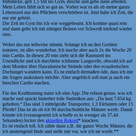
frühstücke, geh 1,5 Std ins Gym, dusche und gehe dann arbeiten.
Mein Leben fühlt sich so gut an. Vorher war es als ob meine ganze
Lebenszeit nur den Pflichten verschrieben ist. Jetzt habe ich Zeit, die
nur mir gehört.
Die Zeit im Gym bin ich wie weggebeamt. Ich komme quasi rein
und dann gehe ich mit zittrigen Beinen vor Schweiß triefend wieder
raus.
Wobei das nur teilweise stimmt. Solange ich an den Geräten
trainiere, ist alles wunderbar. Ich mache aber auch 2x die Woche 20
min Cardio. In diesen 20 min zieht sich die Raumzeit ins
Unendliche und ich durchlebe schlimme Langweile, obwohl ich auf
dem Monitor über Hawaiianische Strände oder den ecuadorischen
Dschungel wandern kann. Es ist einfach dermaßen öde, dass ich mir
die Augen auskratzen möchte. Aber angeblich soll man ja auch ein
bisschen Cardio machen.
Für das Krafttraining nutze ich eine App. Die erfasst genau, was ich
mache und spuckt hinterher tolle Statistiken aus: „Du hast 7.654 kg
gehoben.“ Das sind 3 mittelgroße Transporter, 1,3 Elefanten oder 15
Pferde! Das ist als ob ich 90 durchschnittliche Männer werfe. Damit
könnte ich (vorausgesetzt ich schaffe es in weniger als 37,44
Sekunden) locker den
aktuellen Rekord
* knacken.
Es ist einfach toll. Ich zähle dann z.B. die ganze Woche Männer, die
ich anstrengend finde und stelle mir vor, wie ich sie werfe.**