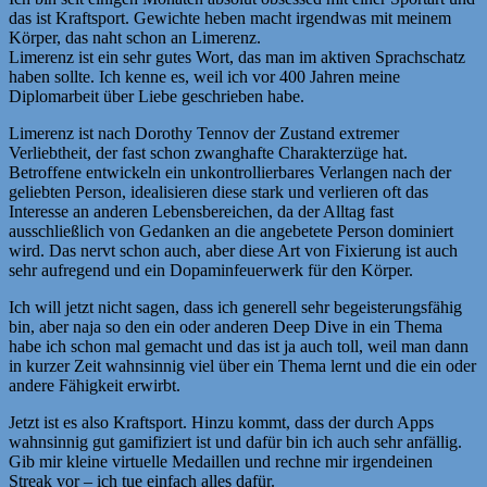
das ist Kraftsport. Gewichte heben macht irgendwas mit meinem
Körper, das naht schon an Limerenz.
Limerenz ist ein sehr gutes Wort, das man im aktiven Sprachschatz
haben sollte. Ich kenne es, weil ich vor 400 Jahren meine
Diplomarbeit über Liebe geschrieben habe.
Limerenz ist nach Dorothy Tennov der Zustand extremer
Verliebtheit, der fast schon zwanghafte Charakterzüge hat.
Betroffene entwickeln ein unkontrollierbares Verlangen nach der
geliebten Person, idealisieren diese stark und verlieren oft das
Interesse an anderen Lebensbereichen, da der Alltag fast
ausschließlich von Gedanken an die angebetete Person dominiert
wird. Das nervt schon auch, aber diese Art von Fixierung ist auch
sehr aufregend und ein Dopaminfeuerwerk für den Körper.
Ich will jetzt nicht sagen, dass ich generell sehr begeisterungsfähig
bin, aber naja so den ein oder anderen Deep Dive in ein Thema
habe ich schon mal gemacht und das ist ja auch toll, weil man dann
in kurzer Zeit wahnsinnig viel über ein Thema lernt und die ein oder
andere Fähigkeit erwirbt.
Jetzt ist es also Kraftsport. Hinzu kommt, dass der durch Apps
wahnsinnig gut gamifiziert ist und dafür bin ich auch sehr anfällig.
Gib mir kleine virtuelle Medaillen und rechne mir irgendeinen
Streak vor – ich tue einfach alles dafür.