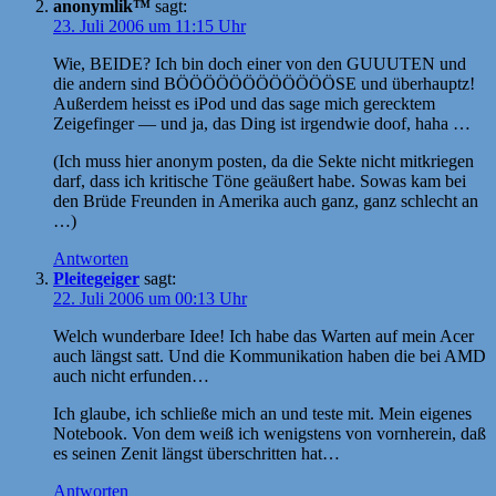
anonymlik™
sagt:
23. Juli 2006 um 11:15 Uhr
Wie, BEIDE? Ich bin doch einer von den GUUUTEN und
die andern sind BÖÖÖÖÖÖÖÖÖÖÖÖSE und überhauptz!
Außerdem heisst es iPod und das sage mich gerecktem
Zeigefinger — und ja, das Ding ist irgendwie doof, haha …
(Ich muss hier anonym posten, da die Sekte nicht mitkriegen
darf, dass ich kritische Töne geäußert habe. Sowas kam bei
den Brüde Freunden in Amerika auch ganz, ganz schlecht an
…)
Antworten
Pleitegeiger
sagt:
22. Juli 2006 um 00:13 Uhr
Welch wunderbare Idee! Ich habe das Warten auf mein Acer
auch längst satt. Und die Kommunikation haben die bei AMD
auch nicht erfunden…
Ich glaube, ich schließe mich an und teste mit. Mein eigenes
Notebook. Von dem weiß ich wenigstens von vornherein, daß
es seinen Zenit längst überschritten hat…
Antworten