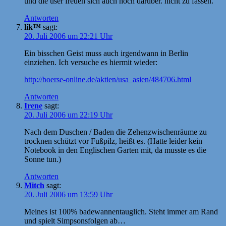
und die user freuen sich auch noch darüber. nicht zu fassen.
Antworten
lik™
sagt:
20. Juli 2006 um 22:21 Uhr
Ein bisschen Geist muss auch irgendwann in Berlin
einziehen. Ich versuche es hiermit wieder:
http://boerse-online.de/aktien/usa_asien/484706.html
Antworten
Irene
sagt:
20. Juli 2006 um 22:19 Uhr
Nach dem Duschen / Baden die Zehenzwischenräume zu
trocknen schützt vor Fußpilz, heißt es. (Hatte leider kein
Notebook in den Englischen Garten mit, da musste es die
Sonne tun.)
Antworten
Mitch
sagt:
20. Juli 2006 um 13:59 Uhr
Meines ist 100% badewannentauglich. Steht immer am Rand
und spielt Simpsonsfolgen ab…