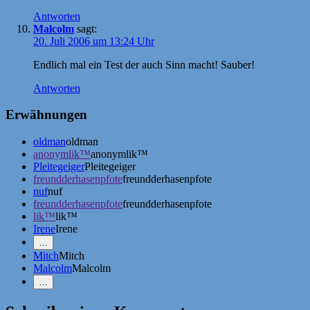
Antworten
Malcolm
sagt:
20. Juli 2006 um 13:24 Uhr
Endlich mal ein Test der auch Sinn macht! Sauber!
Antworten
Erwähnungen
oldman
oldman
anonymlik™
anonymlik™
Pleitegeiger
Pleitegeiger
freundderhasenpfote
freundderhasenpfote
nuf
nuf
freundderhasenpfote
freundderhasenpfote
lik™
lik™
Irene
Irene
Mehr
…
Erwähnungen
Mitch
Mitch
zeigen
Malcolm
Malcolm
Weniger
…
Erwähnungen
zeigen