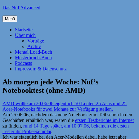
Zum
Das Nuf Advanced
Inhalt
springen
Menü
Startseite
Über mich
Vorträge
Archiv
Mental Load-Buch
Musterbruch-Buch
Podcasts
Impressum & Datenschutz
Ab morgen jede Woche: Nuf’s
Notebooktest (ohne AMD)
AMD wollte am 20.06.06 eigentlich 50 Leuten 25 Asus und 25
Acer-Notebooks für zwei Monate zur Verfügung stellen.
Am 25.06.06, nachdem das neue Notebook zum Teil schon in den
Geschäften erhältlich war, waren die
ersten Testberichte im Internet
zu finden,
rund 14 Tage später, am 10.07.06, bekamen die ersten
Tester ihr Probeexemplar
.
Ich war eigentlich bei den Acer-Modellen dabei, habe jetzt aber