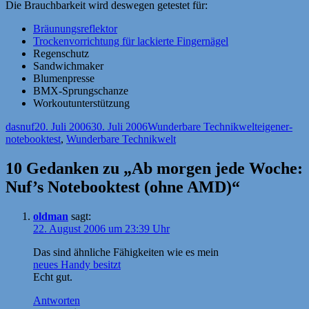
Die Brauchbarkeit wird deswegen getestet für:
Bräunungsreflektor
Trockenvorrichtung für lackierte Fingernägel
Regenschutz
Sandwichmaker
Blumenpresse
BMX-Sprungschanze
Workoutunterstützung
Autor
Veröffentlicht
Kategorien
Schlagwört
dasnuf
20. Juli 2006
30. Juli 2006
Wunderbare Technikwelt
eigener-
am
notebooktest
,
Wunderbare Technikwelt
10 Gedanken zu „Ab morgen jede Woche:
Nuf’s Notebooktest (ohne AMD)“
oldman
sagt:
22. August 2006 um 23:39 Uhr
Das sind ähnliche Fähigkeiten wie es mein
neues Handy besitzt
Echt gut.
Antworten