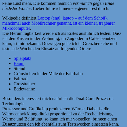
keine Lust mehr. Die kommen nämlich
vermutlich gegen Ende
nächster Woche
. Lieber führe ich meine eigenen Test durch.
Wikipedia definiert
Laptop (engl. laptop – auf dem Schoß),
manchmal auch Mobilrechner genannt, ist ein kleiner, tragbarer
Mikrocomputer
.
Die Herumtragbarkeit werde ich als Erstes ausführlich testen. Dass
ich den Kasten in der Wohnung, im Zug oder in Cafés benutzen
kann, ist mir bekannt. Deswegen gehe ich in Grenzbereiche und
teste jede Woche den Einsatz an folgenden Orten:
Spielplatz
Baum
Strand
Grünstreifen in der Mitte der Fahrbahn
Fahrrad
Crosstrainer
Badewanne
Besonders interessiert mich natürlich die Dual-Core Prozessor-
Technologie.
Prozessor und Grafikchip produzieren Wärme. Dabei ist die
Wärmeentwicklung direkt proportional zu der Rechenleistung.
Wärme und Belüftung, so kann ich mir vorstellen, bringen einen
Zusatznutzen den ich ebenfalls zum Testzwecken einsetzen kann.