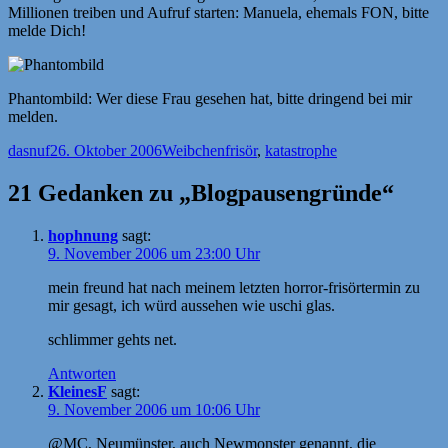
Millionen treiben und Aufruf starten: Manuela, ehemals FON, bitte
melde Dich!
Phantombild: Wer diese Frau gesehen hat, bitte dringend bei mir
melden.
Autor
Veröffentlicht
Kategorien
Schlagwörter
dasnuf
26. Oktober 2006
Weibchen
frisör
,
katastrophe
am
21 Gedanken zu „Blogpausengründe“
hophnung
sagt:
9. November 2006 um 23:00 Uhr
mein freund hat nach meinem letzten horror-frisörtermin zu
mir gesagt, ich würd aussehen wie uschi glas.
schlimmer gehts net.
Antworten
KleinesF
sagt:
9. November 2006 um 10:06 Uhr
@MC, Neumünster, auch Newmonster genannt, die