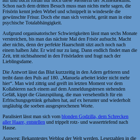
auf und bucht fortan nur noch diese Meisterin der Schneidekunst.
Schon nach dem dritten Besuch muss man nichts mehr sagen, die
Frisörin kennt jeden Wirbel und schnippelt in windeseile die
gewünschte Frisur. Doch ehe man sich versieht, gerät man in eine
psychische Totalabhängigkeit.
Aufgrund organisatorischer Schwierigkeiten lässt man sechs Monate
verstreichen, bis man das nächste Mal den Frisör aufsucht. Macht
aber nichts, denn der perfekte Haarschnitt sitzt auch noch nach
einem halben Jahr. Er wird nur zu lang. Dann endlich findet man die
Zeit, tritt nichtsahnend in den Frisörladen und fragt nach der
Lieblingsdame.
Die Antwort lässt das Blut kurzzeitig in den Adern gefrieren und
treibt dann den Puls auf 180. „Manuela arbeitet leider nicht mehr
hier“. Man wird zittrig und greift im letzten Moment vor dem
Kollabieren nach einem auf dem Anmeldungstresen stehenden
Gefäß, kippt die Glanzspülung, die man versehentlich für ein
Erfrischungsgetränk gehalten hat, auf ex herunter und wiederholt
ungläubig die soeben ausgesprochenen Worte.
Paralisiert lässt man sich vom
blonden Godzilla, dem Schrecken
aller Haare, entstellen
und trippelt rotz- und wassertriefend nach
Hause.
Ausweg: Bekanntestes Weblog der Welt werden, Leserzahlen in die