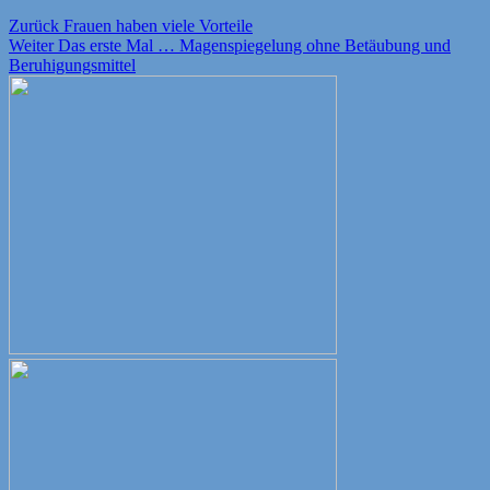
Beitragsnavigation
Vorheriger
Zurück
Frauen haben viele Vorteile
Nächster
Beitrag:
Weiter
Das erste Mal … Magenspiegelung ohne Betäubung und
Beitrag:
Beruhigungsmittel