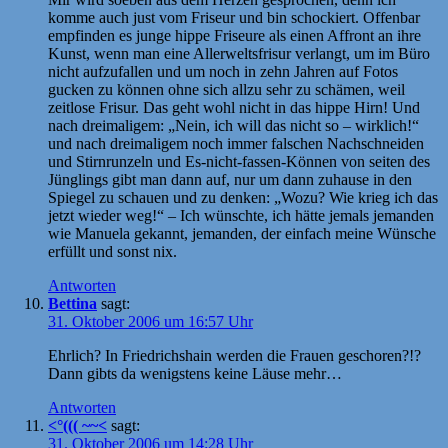
komme auch just vom Friseur und bin schockiert. Offenbar
empfinden es junge hippe Friseure als einen Affront an ihre
Kunst, wenn man eine Allerweltsfrisur verlangt, um im Büro
nicht aufzufallen und um noch in zehn Jahren auf Fotos
gucken zu können ohne sich allzu sehr zu schämen, weil
zeitlose Frisur. Das geht wohl nicht in das hippe Hirn! Und
nach dreimaligem: „Nein, ich will das nicht so – wirklich!“
und nach dreimaligem noch immer falschen Nachschneiden
und Stirnrunzeln und Es-nicht-fassen-Können von seiten des
Jünglings gibt man dann auf, nur um dann zuhause in den
Spiegel zu schauen und zu denken: „Wozu? Wie krieg ich das
jetzt wieder weg!“ – Ich wünschte, ich hätte jemals jemanden
wie Manuela gekannt, jemanden, der einfach meine Wünsche
erfüllt und sonst nix.
Antworten
Bettina
sagt:
31. Oktober 2006 um 16:57 Uhr
Ehrlich? In Friedrichshain werden die Frauen geschoren?!?
Dann gibts da wenigstens keine Läuse mehr…
Antworten
<°((( ~~<
sagt:
31. Oktober 2006 um 14:28 Uhr