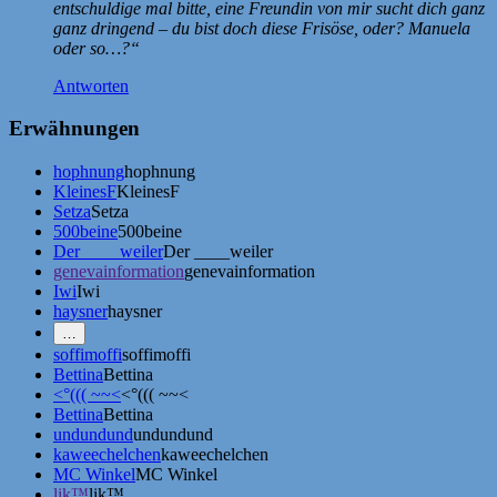
entschuldige mal bitte, eine Freundin von mir sucht dich ganz
ganz dringend – du bist doch diese Frisöse, oder? Manuela
oder so…?“
Antworten
Erwähnungen
hophnung
hophnung
KleinesF
KleinesF
Setza
Setza
500beine
500beine
Der ____weiler
Der ____weiler
genevainformation
genevainformation
Iwi
Iwi
haysner
haysner
Mehr
…
Erwähnungen
soffimoffi
soffimoffi
zeigen
Bettina
Bettina
<°((( ~~<
<°((( ~~<
Bettina
Bettina
undundund
undundund
kaweechelchen
kaweechelchen
MC Winkel
MC Winkel
lik™
lik™