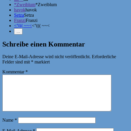
*Zweiblum
*Zweiblum
havok
havok
Setza
Setza
Franzi
Franzi
<°((( ~~<
<°((( ~~<
Weniger
…
Erwähnungen
zeigen
Schreibe einen Kommentar
Deine E-Mail-Adresse wird nicht veröffentlicht.
Erforderliche
Felder sind mit
*
markiert
Kommentar
*
Name
*
E-Mail-Adresse
*